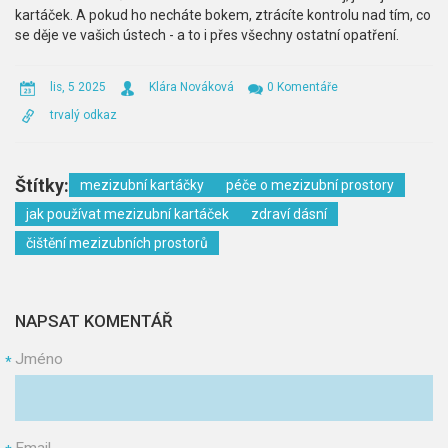
kartáček. A pokud ho necháte bokem, ztrácíte kontrolu nad tím, co
se děje ve vašich ústech - a to i přes všechny ostatní opatření.
lis, 5 2025
Klára Nováková
0 Komentáře
trvalý odkaz
Štítky:
mezizubní kartáčky
péče o mezizubní prostory
jak používat mezizubní kartáček
zdraví dásní
čištění mezizubních prostorů
NAPSAT KOMENTÁŘ
Jméno
*