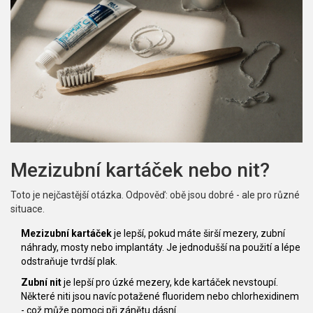
Mezizubní kartáček nebo nit?
Toto je nejčastější otázka. Odpověď: obě jsou dobré - ale pro různé
situace.
Mezizubní kartáček
je lepší, pokud máte širší mezery, zubní
náhrady, mosty nebo implantáty. Je jednodušší na použití a lépe
odstraňuje tvrdší plak.
Zubní nit
je lepší pro úzké mezery, kde kartáček nevstoupí.
Některé niti jsou navíc potažené fluoridem nebo chlorhexidinem
- což může pomoci při zánětu dásní.