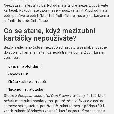
Neexistuje „nejlepší“ volba. Pokud máte široké mezery, používejte
kartáček. Pokud máte úzké mezery, používejte nit. A pokud máte
obě - používejte obě. Někteří lidé čistí některé mezery kartáčkem a
jiné nití - to je ideální přístup.
Co se stane, když mezizubní
kartáčky nepoužíváte?
Bez pravidelného čištění mezizubních prostorů se plak zhoustne
do zubního kamene - a ten už neodstraníte doma. Zubní kámen
způsobuje:
Krvácení a otok dásní
Zápach z úst
Ztrátu kosti kolem zubů
Nakonec - ztrátu zubů
Studie z
European Journal of Oral Sciences
ukázaly, že lidé, kteří
nečistí mezizubní prostory, mají průměrně o 70 % více zubního
kamene než ti, kteří jej používají. A zubní kámen je příčinou 80 %
všech zubních léčebných zákroků, které nejsou přímo spojené s