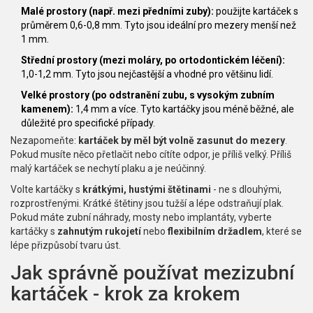
Malé prostory (např. mezi předními zuby):
použijte kartáček s
průměrem 0,6-0,8 mm. Tyto jsou ideální pro mezery menší než
1 mm.
Střední prostory (mezi moláry, po ortodontickém léčení):
1,0-1,2 mm. Tyto jsou nejčastější a vhodné pro většinu lidí.
Velké prostory (po odstranění zubu, s vysokým zubním
kamenem):
1,4 mm a více. Tyto kartáčky jsou méně běžné, ale
důležité pro specifické případy.
Nezapomeňte:
kartáček by měl být volně zasunut do mezery
.
Pokud musíte něco přetlačit nebo cítíte odpor, je příliš velký. Příliš
malý kartáček se nechytí plaku a je neúčinný.
Volte kartáčky s
krátkými, hustými štětinami
- ne s dlouhými,
rozprostřenými. Krátké štětiny jsou tužší a lépe odstraňují plak.
Pokud máte zubní náhrady, mosty nebo implantáty, vyberte
kartáčky s
zahnutým rukojetí
nebo
flexibilním držadlem
, které se
lépe přizpůsobí tvaru úst.
Jak správně používat mezizubní
kartáček - krok za krokem