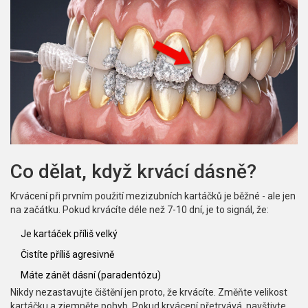
Co dělat, když krvácí dásně?
Krvácení při prvním použití mezizubních kartáčků je běžné - ale jen
na začátku. Pokud krvácíte déle než 7-10 dní, je to signál, že:
Je kartáček příliš velký
Čistíte příliš agresivně
Máte zánět dásní (paradentózu)
Nikdy nezastavujte čištění jen proto, že krvácíte. Změňte velikost
kartáčku a zjemněte pohyb. Pokud krvácení přetrvává, navštivte