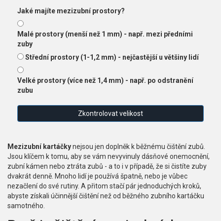
Jaké majíte mezizubní prostory?
Malé prostory (menší než 1 mm) - např. mezi předními
zuby
Střední prostory (1-1,2 mm) - nejčastější u většiny lidí
Velké prostory (více než 1,4 mm) - např. po odstranění
zubu
Zkontrolovat velikost
Mezizubní kartáčky
nejsou jen doplněk k běžnému čištění zubů.
Jsou klíčem k tomu, aby se vám nevyvinuly dásňové onemocnění,
zubní kámen nebo ztráta zubů - a to i v případě, že si čistíte zuby
dvakrát denně. Mnoho lidí je používá špatně, nebo je vůbec
nezačlení do své rutiny. A přitom stačí pár jednoduchých kroků,
abyste získali účinnější čištění než od běžného zubního kartáčku
samotného.