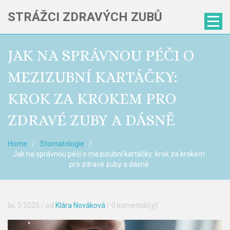
STRÁŽCI ZDRAVÝCH ZUBŮ
JAK NA SPRÁVNOU PÉČI O
MEZIZUBNÍ KARTÁČKY:
KROK ZA KROKEM PRO
ZDRAVÉ ZUBY A DÁSNĚ
Home
Stomatologie
Jak na správnou péči o mezizubní kartáčky: krok za krokem
pro zdravé zuby a dásně
lis, 5 2025
/ od
Klára Nováková
/
0 komentář(y)