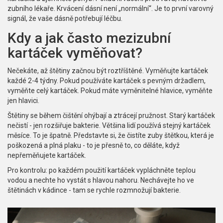
zubního lékaře. Krvácení dásní není „normální“. Je to první varovný
signál, že vaše dásně potřebují léčbu.
Kdy a jak často mezizubní
kartáček vyměňovat?
Nečekáte, až štětiny začnou být roztříštěné. Vyměňujte kartáček
každé 2-4 týdny. Pokud používáte kartáček s pevným držadlem,
vyměňte celý kartáček. Pokud máte vyměnitelné hlavice, vyměňte
jen hlavici.
Štětiny se během čištění ohýbají a ztrácejí pružnost. Starý kartáček
nečistí - jen rozšiřuje bakterie. Většina lidí používá stejný kartáček
měsíce. To je špatně. Představte si, že čistíte zuby štětkou, která je
poškozená a plná plaku - to je přesně to, co děláte, když
nepřeměňujete kartáček.
Pro kontrolu: po každém použití kartáček vypláchněte teplou
vodou a nechte ho vystát s hlavou nahoru. Nechávejte ho ve
štětinách v kádince - tam se rychle rozmnožují bakterie.