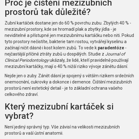
Proč je čištění mezizubních
prostorů tak důležité?
Zubní kartáček dostane jen do 60 % povrchu zubu. Zbylých 40 % -
mezizubní prostory, kde se hromadí plak a zbytky jídla - je
neviditelné a přístupné jen mezizubnímu kartáčku nebo niti. Pokud
tyto prostory nečistíte, bakterie tam rostou, vytvářejí kyselinu a
začínají ničit dásně i kost kolem zubů. To vede k
paradentóze
-
nejčastější příčině ztráty zubů u dospělých. Studie z
Journal of
Clinical Periodontology
ukázaly, že lidé, kteří pravidelně používají
mezizubní kartáčky, mají o 40 % nižší riziko vývoje zánětu dásní.
Nejde jen o zuby. Zánět dásní je spojený s větším rizikem srdečních
onemocnění, cukrovky a dokonce i demence. Čištění mezizubních
prostorů není estetický detail - je to základní ochrana vašeho
celkového zdraví.
Který mezizubní kartáček si
vybrat?
Není jediný správný typ. Vše závisí na velikosti mezizubních
prostorů a vaší ústní anatomii.