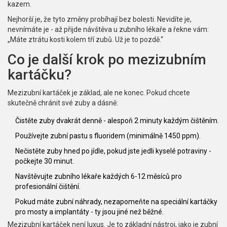
kazem.
Nejhorší je, že tyto změny probíhají bez bolesti. Nevidíte je,
nevnímáte je - až přijde návštěva u zubního lékaře a řekne vám:
„Máte ztrátu kosti kolem tří zubů. Už je to pozdě.“
Co je další krok po mezizubním
kartáčku?
Mezizubní kartáček je základ, ale ne konec. Pokud chcete
skutečně chránit své zuby a dásně:
Čistěte zuby dvakrát denně - alespoň 2 minuty každým čištěním.
Používejte zubní pastu s fluoridem (minimálně 1450 ppm).
Nečistěte zuby hned po jídle, pokud jste jedli kyselé potraviny -
počkejte 30 minut.
Navštěvujte zubního lékaře každých 6-12 měsíců pro
profesionální čištění.
Pokud máte zubní náhrady, nezapomeňte na speciální kartáčky
pro mosty a implantáty - ty jsou jiné než běžné.
Mezizubní kartáček není luxus. Je to základní nástroj, jako je zubní