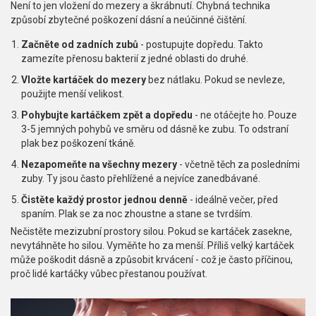
Není to jen vložení do mezery a škrábnutí. Chybná technika
způsobí zbytečné poškození dásní a neúčinné čištění.
Začněte od zadních zubů
- postupujte dopředu. Takto
zamezíte přenosu bakterií z jedné oblasti do druhé.
Vložte kartáček do mezery
bez nátlaku. Pokud se nevleze,
použijte menší velikost.
Pohybujte kartáčkem zpět a dopředu
- ne otáčejte ho. Pouze
3-5 jemných pohybů ve směru od dásně ke zubu. To odstraní
plak bez poškození tkáně.
Nezapomeňte na všechny mezery
- včetně těch za posledními
zuby. Ty jsou často přehlížené a nejvíce zanedbávané.
Čistěte každý prostor jednou denně
- ideálně večer, před
spaním. Plak se za noc zhoustne a stane se tvrdším.
Nečistěte mezizubní prostory silou. Pokud se kartáček zasekne,
nevytáhněte ho silou. Vyměňte ho za menší. Příliš velký kartáček
může poškodit dásně a způsobit krvácení - což je často příčinou,
proč lidé kartáčky vůbec přestanou používat.