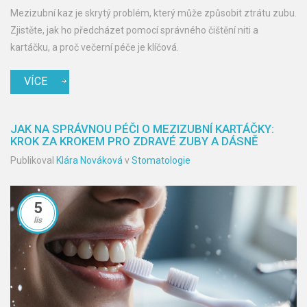
Mezizubní kaz je skrytý problém, který může způsobit ztrátu zubu.
Zjistěte, jak ho předcházet pomocí správného čištění niti a
kartáčku, a proč večerní péče je klíčová.
VÍCE
JAK NA SPRÁVNOU PÉČI O MEZIZUBNÍ KARTÁČKY:
KROK ZA KROKEM PRO ZDRAVÉ ZUBY A DÁSNĚ
Publikoval
Klára Nováková
v
Stomatologie
5
lis