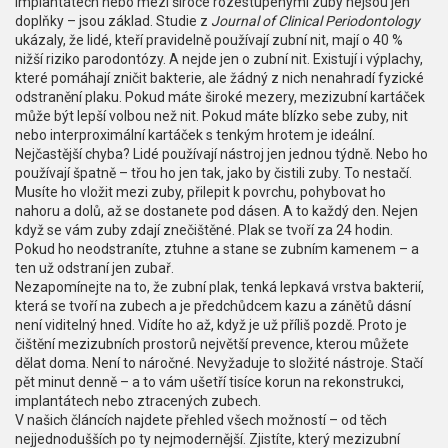
implantátech nebo mezi široce rozestupenými zuby
nejsou jen
doplňky – jsou základ. Studie z
Journal of Clinical Periodontology
ukázaly, že lidé, kteří pravidelně používají zubní nit, mají o 40 %
nižší riziko parodontózy. A nejde jen o zubní nit. Existují i výplachy,
které pomáhají zničit bakterie, ale žádný z nich nenahradí fyzické
odstranění plaku. Pokud máte široké mezery, mezizubní kartáček
může být lepší volbou než nit. Pokud máte blízko sebe zuby, nit
nebo interproximální kartáček s tenkým hrotem je ideální.
Nejčastější chyba? Lidé používají nástroj jen jednou týdně. Nebo ho
používají špatně – třou ho jen tak, jako by čistili zuby. To nestačí.
Musíte ho vložit mezi zuby, přilepit k povrchu, pohybovat ho
nahoru a dolů, až se dostanete pod dásen. A to každý den. Nejen
když se vám zuby zdají znečištěné. Plak se tvoří za 24 hodin.
Pokud ho neodstraníte, ztuhne a stane se zubním kamenem – a
ten už odstraní jen zubař.
Nezapomínejte na to, že
zubní plak
,
tenká lepkavá vrstva bakterií,
která se tvoří na zubech a je předchůdcem kazu a zánětů dásní
není viditelný hned. Vidíte ho až, když je už příliš pozdě. Proto je
čištění mezizubních prostorů největší prevence, kterou můžete
dělat doma. Není to náročné. Nevyžaduje to složité nástroje. Stačí
pět minut denně – a to vám ušetří tisíce korun na rekonstrukci,
implantátech nebo ztracených zubech.
V našich článcích najdete přehled všech možností – od těch
nejjednodušších po ty nejmodernější. Zjistíte, který mezizubní