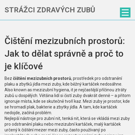
STRÁŽCI ZDRAVÝCH ZUBŮ
Čištění mezizubních prostorů:
Jak to dělat správně a proč to
je klíčové
Bez
čištění mezizubních prostorů
,
prostředek pro odstranění
plaku a zbytků jídla mezi zuby, kde běžný kartáček nedosáhne
.
Also known as
mezizubní hygiena
, it je nejčastější příčinou ztráty
zubů u dospělých.
Většina lidí si čistí zuby dvakrát denně – a přitom
ignoruje místa, kde se skutečně tvoří kaz. Mezi zuby je prostor, kde
se hromadí plak, bakterie a zbytky jídla. A tam, kde kartáček
nedojde, začíná problém.
Nejlepší nástroje pro
zubní nit
,
tenká nit, která se vkládá mezi zuby
pro odstranění plaku
nebo
mezizubní kartáček
,
malý kartáček
určený k čištění mezer mezi zuby, často používaný po