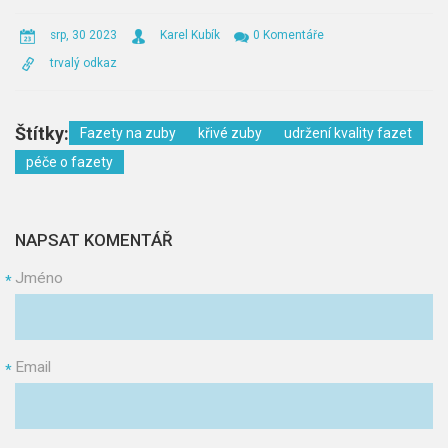
srp, 30 2023
Karel Kubík
0 Komentáře
trvalý odkaz
Štítky:
Fazety na zuby
křivé zuby
udržení kvality fazet
péče o fazety
NAPSAT KOMENTÁŘ
Jméno
*
Email
*