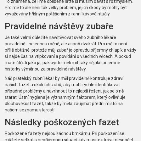
To znamená, že i mé oblíbené latte si musím dávat s rozmyslem.
Pro mě to ale není tak velký problém, jejich škody by mohly být
vyvažovány hříšným potěšením z ranní kávové rituály.
Pravidelné návštěvy zubaře
Je také velmi důležité navštěvovat svého zubního lékaře
pravidelně - nejednou ročně, ale aspoň dvakrát. Pro mě to není
příliš obtížné, protože můj zubař je opravdu příjemný chlapík a vždy
si najde čas na vtipkovaní a povídání o všedních věcech. A pokud
máte štěstí jako já, pak byste měli mít taky nějaké příjemné
historky výměnou za pravidelné návštěvy.
Náš přátelský zubní lékař by měl pravidelně kontroluje zdraví
našich fazet a okolních zubů, aby mohl rychle identifikovat
případné problémy a navrhnout to nejlepší řešení, jak se o ně
starat. Ústní hygiena je významným faktorem, který ovlivňuje
dlouhověkost fazet, takže by měla zaujímat přední místo na
našem seznamu starostí.
Následky poškozených fazet
Poškozené fazety nejsou žádnou brnkárnu. Při poškození se
můžete setkat s nepříjemnou situací, kdy musíte strávit nespočet