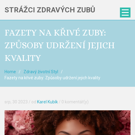
STRÁŽCI ZDRAVÝCH ZUBŮ
FAZETY NA KŘIVÉ ZUBY:
ZPŮSOBY UDRŽENÍ JEJICH
KVALITY
Home
Zdravý životní Styl
Fazety na křivé zuby: Způsoby udržení jejich kvality
srp, 30 2023
/ od
Karel Kubík
/
0 komentář(y)