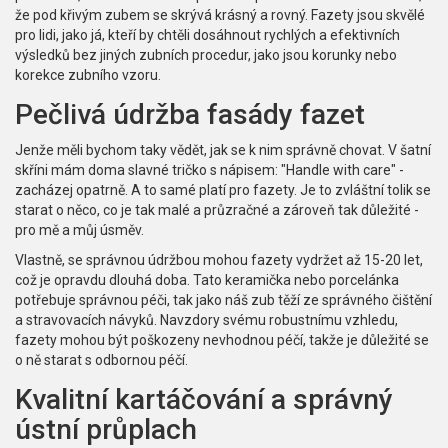
že pod křivým zubem se skrývá krásný a rovný. Fazety jsou skvělé
pro lidi, jako já, kteří by chtěli dosáhnout rychlých a efektivních
výsledků bez jiných zubních procedur, jako jsou korunky nebo
korekce zubního vzoru.
Pečlivá údržba fasády fazet
Jenže měli bychom taky vědět, jak se k nim správně chovat. V šatní
skříni mám doma slavné tričko s nápisem: "Handle with care" -
zacházej opatrně. A to samé platí pro fazety. Je to zvláštní tolik se
starat o něco, co je tak malé a průzračné a zároveň tak důležité -
pro mě a můj úsměv.
Vlastně, se správnou údržbou mohou fazety vydržet až 15-20 let,
což je opravdu dlouhá doba. Tato keramička nebo porcelánka
potřebuje správnou péči, tak jako náš zub těží ze správného čištění
a stravovacích návyků. Navzdory svému robustnímu vzhledu,
fazety mohou být poškozeny nevhodnou péčí, takže je důležité se
o ně starat s odbornou péčí.
Kvalitní kartáčování a správný
ústní průplach