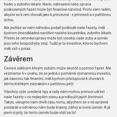
hodin u zubního lékaře. Navíc, nahrazení nebo oprava
poškozených fazet může být finančně náročná. Proto vám radím,
abyste se k nim chovali jako k princezně - s jemností a s patřičnou
úctou.
Ale jestliže se nám náhodou podaří poškodit naše fazety, měli
bychom bezodkladně navštívit našeho kouzelníka, zubního lékaře.
Přesto že cenovka opravy může být vysoká, naše zuby a úsměv
jsou toho bezpochyby stojí. Tudíž je to investice, kterou bychom
měli vzít v potaz.
Závěrem
Cesta k ošklivým křivým zubům může skončit s pomocí fazet. Ale
vezmeme-li v úvahu, že se jedná o poměrně významnou investici,
jak časovou tak finanční, měli bychom přistupovat k chování k
těmto křehkým zázrakům s patřičnou péčí.
Všechny výše uvedené tipy a rady nám mohou pomoci udržet
naše fazety v co nejlepším stavu a prodloužit jejich životnost.
Takže, věnujme nám chvíli času tomu, abychom se o ně správně
postarali a odměnou nám bude krásný, zářivý a rovný úsměv. A já
jsem si jistý, že tento úsměv bude stát za to!