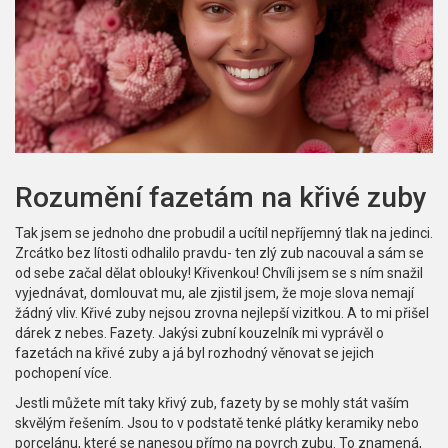
Rozumění fazetám na křivé zuby
Tak jsem se jednoho dne probudil a ucítil nepříjemný tlak na jedinci.
Zrcátko bez lítosti odhalilo pravdu- ten zlý zub nacouval a sám se
od sebe začal dělat oblouky! Křivenkou! Chvíli jsem se s ním snažil
vyjednávat, domlouvat mu, ale zjistil jsem, že moje slova nemají
žádný vliv. Křivé zuby nejsou zrovna nejlepší vizitkou. A to mi přišel
dárek z nebes. Fazety. Jakýsi zubní kouzelník mi vyprávěl o
fazetách na křivé zuby a já byl rozhodný věnovat se jejich
pochopení více.
Jestli můžete mít taky křivý zub, fazety by se mohly stát vaším
skvělým řešením. Jsou to v podstatě tenké plátky keramiky nebo
porcelánu, které se nanesou přímo na povrch zubu. To znamená,