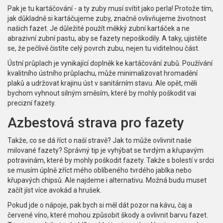
Pak je tu kartáčování - a ty zuby musí svítit jako perla! Protože tím,
jak důkladně si kartáčujeme zuby, značně ovlivňujeme životnost
našich fazet. Je důležité použít měkký zubní kartáček a ne
abrazivní zubní pastu, aby se fazety nepoškodily. A taky, ujistěte
se, že pečlivě čistíte celý povrch zubu, nejen tu viditelnou část.
Ústní průplach je vynikající doplněk ke kartáčování zubů. Používání
kvalitního ústního průplachu, může minimalizovat hromadění
plaků a udržovat krajinu úst v sanitárním stavu. Ale opět, měli
bychom vyhnout silným směsím, které by mohly poškodit vai
precizní fazety.
Azbestová strava pro fazety
Takže, co se dá říct o naší stravě? Jak to může ovlivnit naše
milované fazety? Správný tip je vyhýbat se tvrdým a křupavým
potravinám, které by mohly poškodit fazety. Takže s bolestí v srdci
se musím úplně zříct mého oblíbeného tvrdého jablka nebo
křupavých chipsů. Ale najdeme i alternativu. Možná budu muset
začít jíst více avokád a hrušek.
Pokud jde o nápoje, pak bych si měl dát pozor na kávu, čaj a
červené víno, které mohou způsobit škody a ovlivnit barvu fazet.