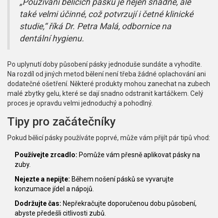
„Používání bělicích pásků je nejen snadné, ale
také velmi účinné, což potvrzují i četné klinické
studie,“ říká Dr. Petra Malá, odbornice na
dentální hygienu.
Po uplynutí doby působení pásky jednoduše sundáte a vyhodíte.
Na rozdíl od jiných metod bělení není třeba žádné oplachování ani
dodatečné ošetření. Některé produkty mohou zanechat na zubech
malé zbytky gelu, které se dají snadno odstranit kartáčkem. Celý
proces je opravdu velmi jednoduchý a pohodlný.
Tipy pro začátečníky
Pokud bělicí pásky používáte poprvé, může vám přijít pár tipů vhod:
Používejte zrcadlo:
Pomůže vám přesně aplikovat pásky na
zuby.
Nejezte a nepijte:
Během nošení pásků se vyvarujte
konzumace jídel a nápojů.
Dodržujte čas:
Nepřekračujte doporučenou dobu působení,
abyste předešli citlivosti zubů.