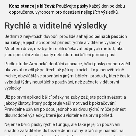
Konzistence je klíčová:
Používejte pásky každý den po dobu
doporučenou výrobcem pro dosažení nejlepších výsledků.
Rychlé a viditelné výsledky
Jedním z největších důvodů, proč lidé sahají po
bělicích páscích
na zuby
, je jejich schopnost přinést rychlé a viditelné výsledky.
Mnohem dříve, než byste mohli očekávat od jiných metod, jako
jsou speciální zubní pasty nebo domácí bělení pomocí past.
Podle studie Americké dentální asociace, bělicí pásky mohou začít
ukazovat rozdíl již po třech až pěti aplikacích. To je neuvěřitelně
rychlé, obzvláště ve srovnání s jinými bělicími produkty, které často
vyžadují týdny neustálého používání, než začnete vidět první
výsledky.
Již po první aplikaci bělicí pásky na zuby zažijete pocit svěžesti a
jakoby čistoty, který podporuje vaši motivaci k pokračování.
Pravidelné užívání po dobu jednoho až dvou týdnů může přinést
dlouhodobé výsledky, které jsou viditelné na první pohled.
Nejenže bělicí pásky rychle fungují, ale také je jejich používání
snadno zařaditelné do běžné denní rutiny. Stačí si je nasadit na