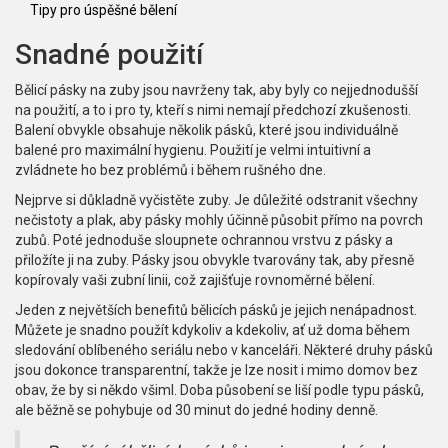
Tipy pro úspěšné bělení
Snadné použití
Bělicí pásky na zuby jsou navrženy tak, aby byly co nejjednodušší
na použití, a to i pro ty, kteří s nimi nemají předchozí zkušenosti.
Balení obvykle obsahuje několik pásků, které jsou individuálně
balené pro maximální hygienu. Použití je velmi intuitivní a
zvládnete ho bez problémů i během rušného dne.
Nejprve si důkladně vyčistěte zuby. Je důležité odstranit všechny
nečistoty a plak, aby pásky mohly účinně působit přímo na povrch
zubů. Poté jednoduše sloupnete ochrannou vrstvu z pásky a
přiložíte ji na zuby. Pásky jsou obvykle tvarovány tak, aby přesně
kopírovaly vaši zubní linii, což zajišťuje rovnoměrné bělení.
Jeden z největších benefitů bělicích pásků je jejich nenápadnost.
Můžete je snadno použít kdykoliv a kdekoliv, ať už doma během
sledování oblíbeného seriálu nebo v kanceláři. Některé druhy pásků
jsou dokonce transparentní, takže je lze nosit i mimo domov bez
obav, že by si někdo všiml. Doba působení se liší podle typu pásků,
ale běžně se pohybuje od 30 minut do jedné hodiny denně.