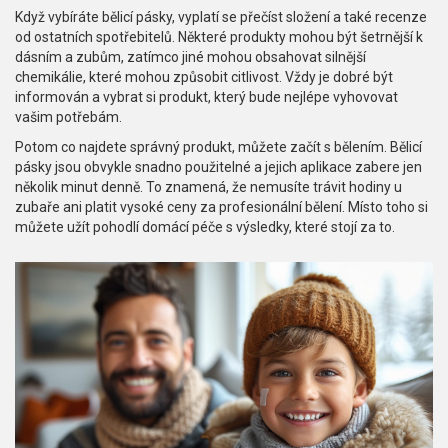
Když vybíráte bělicí pásky, vyplatí se přečíst složení a také recenze
od ostatních spotřebitelů. Některé produkty mohou být šetrnější k
dásním a zubům, zatímco jiné mohou obsahovat silnější
chemikálie, které mohou způsobit citlivost. Vždy je dobré být
informován a vybrat si produkt, který bude nejlépe vyhovovat
vašim potřebám.
Potom co najdete správný produkt, můžete začít s bělením. Bělicí
pásky jsou obvykle snadno použitelné a jejich aplikace zabere jen
několik minut denně. To znamená, že nemusíte trávit hodiny u
zubaře ani platit vysoké ceny za profesionální bělení. Místo toho si
můžete užít pohodlí domácí péče s výsledky, které stojí za to.