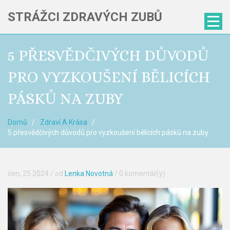
STRÁŽCI ZDRAVÝCH ZUBŮ
5 PŘESVĚDČIVÝCH DŮVODŮ
PRO VYZKOUŠENÍ BĚLICÍCH
PÁSKŮ NA ZUBY
Domů
Zdraví A Krása
5 přesvědčivých důvodů pro vyzkoušení bělicích pásků na zuby
čen, 25 2024
/ od
Lenka Novotná
/
0 komentář(y)