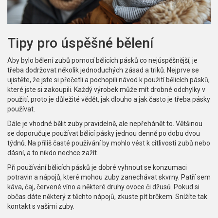
Tipy pro úspěšné bělení
Aby bylo bělení zubů pomocí bělicích pásků co nejúspěšnější, je
třeba dodržovat několik jednoduchých zásad a triků. Nejprve se
ujistěte, že jste si přečetli a pochopili návod k použití bělicích pásků,
které jste si zakoupili. Každý výrobek může mít drobné odchylky v
použití, proto je důležité vědět, jak dlouho a jak často je třeba pásky
používat.
Dále je vhodné bělit zuby pravidelně, ale nepřehánět to. Většinou
se doporučuje používat bělicí pásky jednou denně po dobu dvou
týdnů. Na příliš časté používání by mohlo vést k citlivosti zubů nebo
dásní, a to nikdo nechce zažít.
Při používání bělicích pásků je dobré vyhnout se konzumaci
potravin a nápojů, které mohou zuby zanechávat skvrny. Patří sem
káva, čaj, červené víno a některé druhy ovoce či džusů. Pokud si
občas dáte některý z těchto nápojů, zkuste pít brčkem. Snížíte tak
kontakt s vašimi zuby.