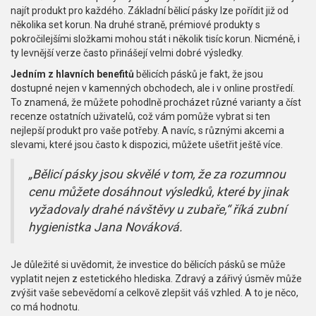
najít produkt pro každého. Základní bělicí pásky lze pořídit již od
několika set korun. Na druhé straně, prémiové produkty s
pokročilejšími složkami mohou stát i několik tisíc korun. Nicméně, i
ty levnější verze často přinášejí velmi dobré výsledky.
Jedním z hlavních benefitů
bělicích pásků je fakt, že jsou
dostupné nejen v kamenných obchodech, ale i v online prostředí.
To znamená, že můžete pohodlně procházet různé varianty a číst
recenze ostatních uživatelů, což vám pomůže vybrat si ten
nejlepší produkt pro vaše potřeby. A navíc, s různými akcemi a
slevami, které jsou často k dispozici, můžete ušetřit ještě více.
„Bělicí pásky jsou skvělé v tom, že za rozumnou
cenu můžete dosáhnout výsledků, které by jinak
vyžadovaly drahé návštěvy u zubaře,“ říká zubní
hygienistka Jana Nováková.
Je důležité si uvědomit, že investice do bělicích pásků se může
vyplatit nejen z estetického hlediska. Zdravý a zářivý úsměv může
zvýšit vaše sebevědomí a celkově zlepšit váš vzhled. A to je něco,
co má hodnotu.