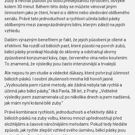
zuby a nechat působit po dobu předepsanou výrobcem, obvykle
kolem 30 minut. Během této doby se můžete věnovat jiným
činnostem jako je čtení, hraní si s dětmi nebo sledování oblíbeného
seriálu. Právě tato jednoduchost a rychlost učinila bělicí pásky
oblíbenými mezi zaneprázdněnými lidmi, kterým záleží na jejich
vzhledu.
Dalším výrazným benefitem je fakt, že jejich působení je cílené a
efektivní. Na rozdíl od bělicích past, které působí na povrch zubů,
bělicí pásky pronikají hlouběji do skloviny a odstraňují skvrny
způsobené konzumací kávy, čaje, červeného vína nebo kouřením.
To znamená, že výsledky jsou často intenzivnější a trvalejší.
Ale nejsou to jen studie a vědecké důkazy, které potvrzují účinnost
bělicích pásků. I osobní zkušenosti mnoha lidí hovoří jasně.
„Vyzkoušela jsem různé metody, ale žádná nebyla tak rychlá a
účinná jako bělicí pásky,“ říká Pavla, 38 let, z Prahy. „Viditelné
výsledky jsem zaznamenala už po několika dnech a jsem nadšená,
jak mám nyní krásně bílé zuby.“
Právě kombinace rychlosti, jednoduchosti a efektivity dělá z
bělicích pásků na zuby volbu, kterou mnozí upřednostňují před
složitějšími a časově náročnějšími metodami. Pokud tedy hledáte
způsob, jak rychle zlepšit vzhled svého úsměvu, bělicí pásky jsou