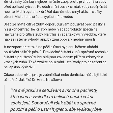
Bělicí pásky účinkují nejlépe na čisté zuby, proto je vhodné si zuby
před aplikací vyčistit. Po odstranění pásek si však zuby raději čistit
nechte. Mohli byste tak dráždit dásně nebo smýt aktivní složky
bělení. Místo toho si ústa vypláchněte vodou.
Jestliže máte citlivé zuby, doporučuji vám používat bělicí pásky s
nižší koncentrací bělicí látky nebo hledat produkty speciálně
navržené pro citlivé zuby. Na trhu je řada takových výrobků, které
nabízejí stejné výhody, aniž by způsobovaly nepříjemnosti.
A nezapomeňte také na péči o ústní hygienu během období
používání bělicích pásků. Pravidelné čištění zubů, správná technika
čištění a používání zubní nitě jsou základním pilířem zdravých a
krásných zubů. Také zvážte používání ústní vody pro dosažení co
nejlepšího výsledku.
Citace odborníka, jako je zubní lékař nebo dentista, může být také
užitečná. Jak říká Dr. Anna Nováková:
"Ve své praxi se setkávám s mnoha pacienty,
kteří jsou s výsledkem bělicích pásků velmi
spokojeni. Doporučuji však dbát na správné
použití a péči o ústní hygienu, aby výsledky byly