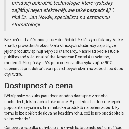
přinášejí pokročilé technologie, které výsledky
zajišťují nejen efektivněji, ale také bezpečněji.“,
říká Dr. Jan Novák, specialista na estetickou
stomatologii.
Bezpečnost a účinnost jsou v dnešní době klíčovými faktory. Velké
značky provádějí širokou škálu klinických studií, aby zajistily, že
jejich produkty splňují nejvyšší standardy. Například podle studie
publikované v Journal of the American Dental Association,
moderní bělicí pásky s 6% peroxidem vodíku vykazují až 90%
úspěšnost při odstraňování povrchových skvrn na zubech po dobu
čtyř týdnů.
Dostupnost a cena
Bělicí pásky na zuby jsou dnes snadno dostupné v mnoha
obchodech, lékárnách a také online. V posledních letech se jejich
popularita zvýšila a s tím i nabídka produktů na bělení zubů. Díky
tomu je lze pořídit doslova na každém rohu, což je pro spotřebitele
velmi výhodné.
Cenově se nabídka pohybuje v různých kategoriích, což umožňuje