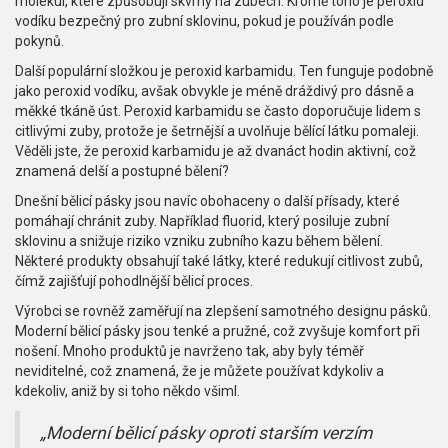
molekul, které způsobují skvrny na zubech. Kromě toho je peroxid
vodíku bezpečný pro zubní sklovinu, pokud je používán podle
pokynů.
Další populární složkou je peroxid karbamidu. Ten funguje podobně
jako peroxid vodíku, avšak obvykle je méně dráždivý pro dásně a
měkké tkáně úst. Peroxid karbamidu se často doporučuje lidem s
citlivými zuby, protože je šetrnější a uvolňuje bělící látku pomaleji.
Věděli jste, že peroxid karbamidu je až dvanáct hodin aktivní, což
znamená delší a postupné bělení?
Dnešní bělicí pásky jsou navíc obohaceny o další přísady, které
pomáhají chránit zuby. Například fluorid, který posiluje zubní
sklovinu a snižuje riziko vzniku zubního kazu během bělení.
Některé produkty obsahují také látky, které redukují citlivost zubů,
čímž zajišťují pohodlnější bělicí proces.
Výrobci se rovněž zaměřují na zlepšení samotného designu pásků.
Moderní bělicí pásky jsou tenké a pružné, což zvyšuje komfort při
nošení. Mnoho produktů je navrženo tak, aby byly téměř
neviditelné, což znamená, že je můžete používat kdykoliv a
kdekoliv, aniž by si toho někdo všiml.
„Moderní bělicí pásky oproti starším verzím