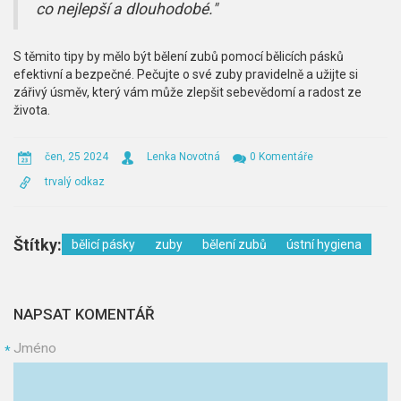
co nejlepší a dlouhodobé."
S těmito tipy by mělo být bělení zubů pomocí bělicích pásků
efektivní a bezpečné. Pečujte o své zuby pravidelně a užijte si
zářivý úsměv, který vám může zlepšit sebevědomí a radost ze
života.
čen, 25 2024
Lenka Novotná
0 Komentáře
trvalý odkaz
Štítky:
bělicí pásky
zuby
bělení zubů
ústní hygiena
NAPSAT KOMENTÁŘ
Jméno
*