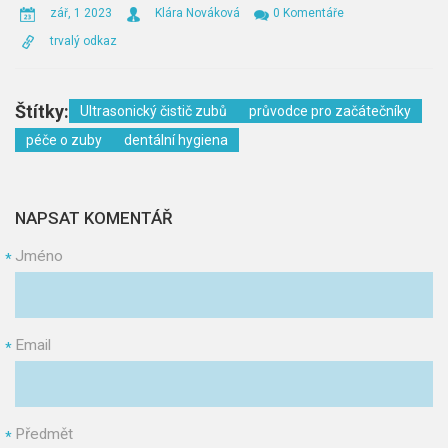
zář, 1 2023
Klára Nováková
0 Komentáře
trvalý odkaz
Štítky:
Ultrasonický čistič zubů
průvodce pro začátečníky
péče o zuby
dentální hygiena
NAPSAT KOMENTÁŘ
Jméno
*
Email
*
Předmět
*