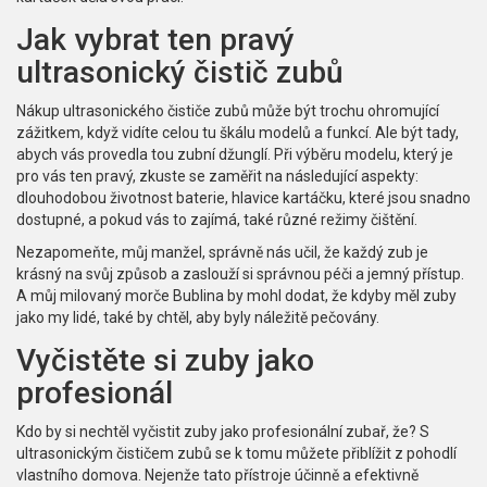
Jak vybrat ten pravý
ultrasonický čistič zubů
Nákup ultrasonického čističe zubů může být trochu ohromující
zážitkem, když vidíte celou tu škálu modelů a funkcí. Ale být tady,
abych vás provedla tou zubní džunglí. Při výběru modelu, který je
pro vás ten pravý, zkuste se zaměřit na následující aspekty:
dlouhodobou životnost baterie, hlavice kartáčku, které jsou snadno
dostupné, a pokud vás to zajímá, také různé režimy čištění.
Nezapomeňte, můj manžel, správně nás učil, že každý zub je
krásný na svůj způsob a zaslouží si správnou péči a jemný přístup.
A můj milovaný morče Bublina by mohl dodat, že kdyby měl zuby
jako my lidé, také by chtěl, aby byly náležitě pečovány.
Vyčistěte si zuby jako
profesionál
Kdo by si nechtěl vyčistit zuby jako profesionální zubař, že? S
ultrasonickým čističem zubů se k tomu můžete přiblížit z pohodlí
vlastního domova. Nejenže tato přístroje účinně a efektivně