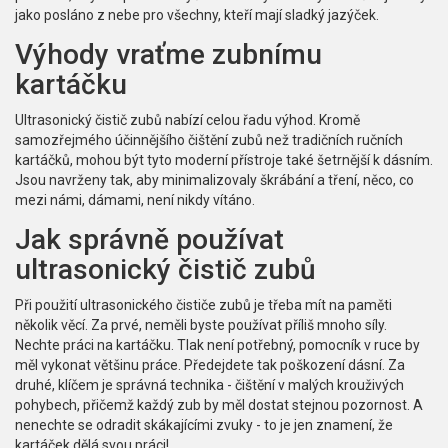
jako posláno z nebe pro všechny, kteří mají sladký jazýček.
Výhody vraťme zubnímu
kartáčku
Ultrasonický čistič zubů nabízí celou řadu výhod. Kromě
samozřejmého účinnějšího čištění zubů než tradičních ručních
kartáčků, mohou být tyto moderní přístroje také šetrnější k dásním.
Jsou navrženy tak, aby minimalizovaly škrábání a tření, něco, co
mezi námi, dámami, není nikdy vítáno.
Jak správně používat
ultrasonický čistič zubů
Při použití ultrasonického čističe zubů je třeba mít na paměti
několik věcí. Za prvé, neměli byste používat příliš mnoho síly.
Nechte práci na kartáčku. Tlak není potřebný, pomocník v ruce by
měl vykonat většinu práce. Předejdete tak poškození dásní. Za
druhé, klíčem je správná technika - čištění v malých krouživých
pohybech, přičemž každý zub by měl dostat stejnou pozornost. A
nenechte se odradit skákajícími zvuky - to je jen znamení, že
kartáček dělá svou práci!