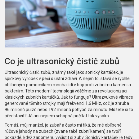
Co je ultrasonický čistič zubů
Ultrasonický čistič zubů, známý také jako sonický kartáček, je
špičkový výrobek v péči o ústní zdraví. A nejen to, stává se rychle
oblíbeným pomocníkem mnoha lidí v boji proti zubnímu kameni a
bakteriím. Této moderní technologii vděčíme za revolucionizaci
klasických zubních kartáčků. Jak to funguje? Ultrazvukové vibrace
generované těmito strojky mají frekvenci 1,6 MHz, což je zhruba
96 milionů pulzů nebo 192 milionů pohybů za minutu. Můžete si to
představit? Já ani nejsem schopná počítat tak vysoko.
Tomáš, můj manžel, je zubař a často mi říká, že mé oblíbené
růžové jahody na zubech (zvané také zubní kamen) se tvoří
pokaždé, když zapomenu vyčistit si zuby. Sonický kartáček je tedy