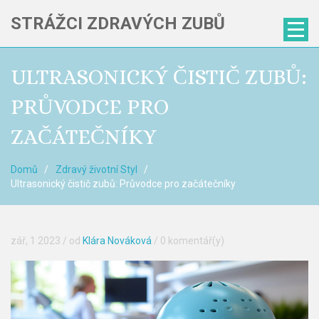
STRÁŽCI ZDRAVÝCH ZUBŮ
ULTRASONICKÝ ČISTIČ ZUBŮ:
PRŮVODCE PRO
ZAČÁTEČNÍKY
Domů
Zdravý životní Styl
Ultrasonický čistič zubů: Průvodce pro začátečníky
zář, 1 2023
/ od
Klára Nováková
/
0 komentář(y)