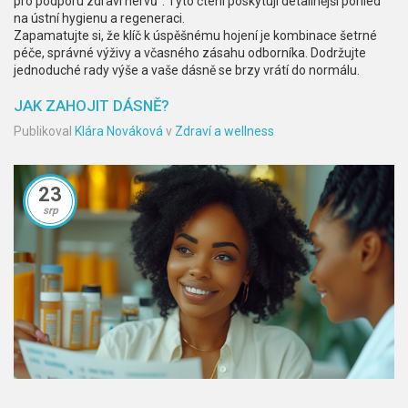
pro podporu zdraví nervů". Tyto čtení poskytují detailnější pohled
na ústní hygienu a regeneraci.
Zapamatujte si, že klíč k úspěšnému hojení je kombinace šetrné
péče, správné výživy a včasného zásahu odborníka. Dodržujte
jednoduché rady výše a vaše dásně se brzy vrátí do normálu.
JAK ZAHOJIT DÁSNĚ?
Publikoval
Klára Nováková
v
Zdraví a wellness
23
srp