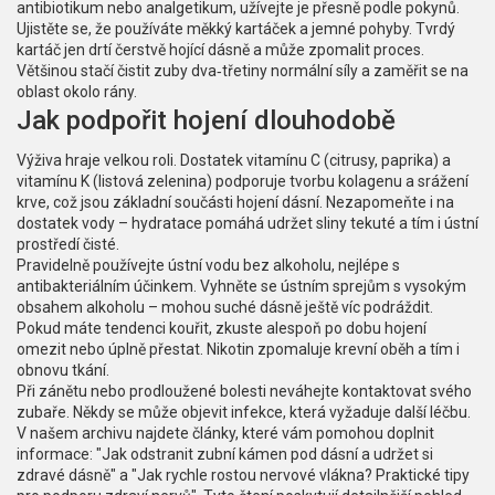
antibiotikum nebo analgetikum, užívejte je přesně podle pokynů.
Ujistěte se, že používáte měkký kartáček a jemné pohyby. Tvrdý
kartáč jen drtí čerstvě hojící dásně a může zpomalit proces.
Většinou stačí čistit zuby dva‑třetiny normální síly a zaměřit se na
oblast okolo rány.
Jak podpořit hojení dlouhodobě
Výživa hraje velkou roli. Dostatek vitamínu C (citrusy, paprika) a
vitamínu K (listová zelenina) podporuje tvorbu kolagenu a srážení
krve, což jsou základní součásti hojení dásní. Nezapomeňte i na
dostatek vody – hydratace pomáhá udržet sliny tekuté a tím i ústní
prostředí čisté.
Pravidelně používejte ústní vodu bez alkoholu, nejlépe s
antibakteriálním účinkem. Vyhněte se ústním sprejům s vysokým
obsahem alkoholu – mohou suché dásně ještě víc podráždit.
Pokud máte tendenci kouřit, zkuste alespoň po dobu hojení
omezit nebo úplně přestat. Nikotin zpomaluje krevní oběh a tím i
obnovu tkání.
Při zánětu nebo prodloužené bolesti neváhejte kontaktovat svého
zubaře. Někdy se může objevit infekce, která vyžaduje další léčbu.
V našem archivu najdete články, které vám pomohou doplnit
informace: "Jak odstranit zubní kámen pod dásní a udržet si
zdravé dásně" a "Jak rychle rostou nervové vlákna? Praktické tipy