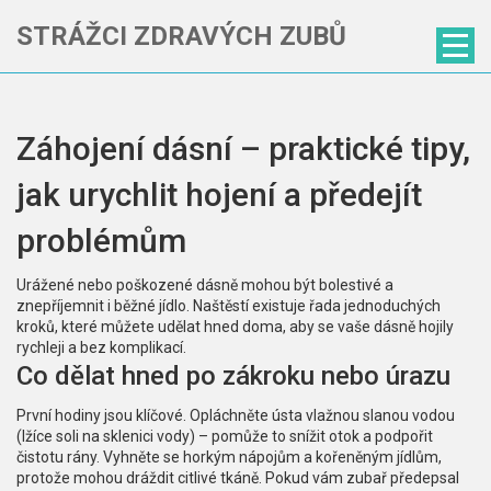
STRÁŽCI ZDRAVÝCH ZUBŮ
Záhojení dásní – praktické tipy,
jak urychlit hojení a předejít
problémům
Urážené nebo poškozené dásně mohou být bolestivé a
znepříjemnit i běžné jídlo. Naštěstí existuje řada jednoduchých
kroků, které můžete udělat hned doma, aby se vaše dásně hojily
rychleji a bez komplikací.
Co dělat hned po zákroku nebo úrazu
První hodiny jsou klíčové. Opláchněte ústa vlažnou slanou vodou
(lžíce soli na sklenici vody) – pomůže to snížit otok a podpořit
čistotu rány. Vyhněte se horkým nápojům a kořeněným jídlům,
protože mohou dráždit citlivé tkáně. Pokud vám zubař předepsal