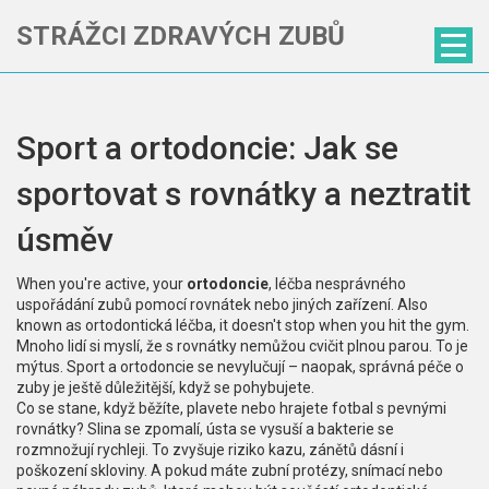
STRÁŽCI ZDRAVÝCH ZUBŮ
Sport a ortodoncie: Jak se
sportovat s rovnátky a neztratit
úsměv
When you're active, your
ortodoncie
,
léčba nesprávného
uspořádání zubů pomocí rovnátek nebo jiných zařízení
. Also
known as
ortodontická léčba
, it doesn't stop when you hit the gym.
Mnoho lidí si myslí, že s rovnátky nemůžou cvičit plnou parou. To je
mýtus. Sport a ortodoncie se nevylučují – naopak, správná péče o
zuby je ještě důležitější, když se pohybujete.
Co se stane, když běžíte, plavete nebo hrajete fotbal s pevnými
rovnátky? Slina se zpomalí, ústa se vysuší a bakterie se
rozmnožují rychleji. To zvyšuje riziko kazu, zánětů dásní i
poškození skloviny. A pokud máte
zubní protézy
,
snímací nebo