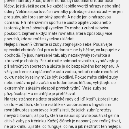
pevné náhrady zubů, které mohou být součástí ortodontické
léčby
.
, ještě větší pozor. Ne každé lepidlo vydrží nárazy nebo silné
údery. Většina sportovců s rovnátky potřebuje chránič úst – ne jen
pro zuby, ale i pro samotný aparát. A nejde jen o nárazovou
ochranu. Při intenzivním sportu se často opíjíte vodou nebo
izotoniky, které obsahují kyseliny. Ty mohou zubní sklovinu
poškodit, zejména když máte rovnátka, která způsobují více
povrchů, kde se může kyselina ukládat.
Nejlepší řešení? Chraňte si zuby stejně jako sebe. Používejte
speciální chrániče úst pro ortodoncii – ne ty běžné, co kupujete v
obchodě. Ty jsou navržené tak, aby nezakrývaly rovnátka a
zároveň je chránily. Pokud máte snímací rovnátka, vyndávejte je
při náročných sportech a uložte je do bezpečného kontejneru. A
vždy po tréninku opláchněte ústa vodou, neboť i malé množství
cukru nebo kyseliny může být škodlivé. Pokud máte citlivé zuby
nebo nedávno jste začali s ortodontickou léčbou, vyhýbejte se
extrémním zátěžím alespoň prvních týdnů. Vaše zuby se
přizpůsobují – a nechtějte je přetěžovat.
Na této stránce najdete praktické rady od lidí, kteří už přesli tuto
cestu – od těch, kteří se vrátili ke krasobruslení s lingválními
rovnátky, přes sportovce, kteří zjistili, že jejich zubní protézy
nevydrží běhání, až po ty, kteří se naučili správně používat gel na
citlivé zuby po tréninku. Každý článek je napsaný pro reálný život,
ne pro knihu. Zjistíte, co funguje, co ne, a jak neztratit ten nejlepší