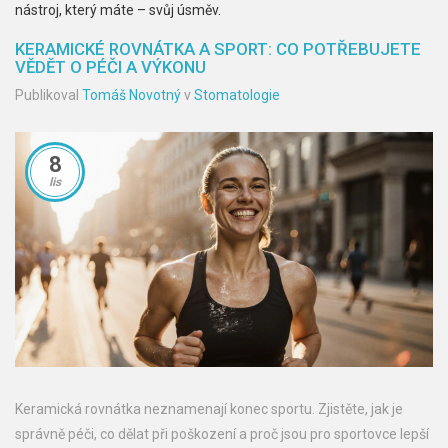
nástroj, který máte – svůj úsměv.
KERAMICKÉ ROVNÁTKA A SPORT: CO POTŘEBUJETE
VĚDĚT O PÉČI A VÝKONU
Publikoval
Tomáš Novotný
v
Stomatologie
8
lis
Keramická rovnátka neznamenají konec sportu. Zjistěte, jak je
správně péči, co dělat při poškození a proč jsou pro sportovce lepší