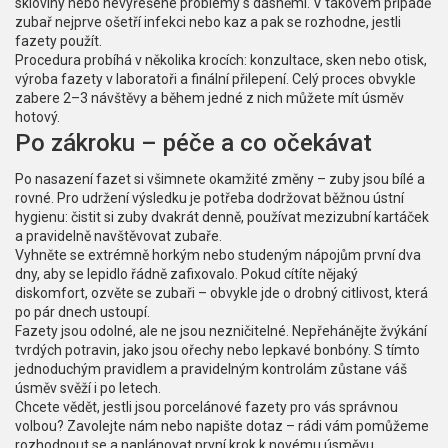
skloviny nebo nevyřešené problémy s dásněmi. V takovém případě
zubař nejprve ošetří infekci nebo kaz a pak se rozhodne, jestli
fazety použít.
Procedura probíhá v několika krocích: konzultace, sken nebo otisk,
výroba fazety v laboratoři a finální přilepení. Celý proces obvykle
zabere 2–3 návštěvy a během jedné z nich můžete mít úsměv
hotový.
Po zákroku – péče a co očekávat
Po nasazení fazet si všimnete okamžité změny – zuby jsou bílé a
rovné. Pro udržení výsledku je potřeba dodržovat běžnou ústní
hygienu: čistit si zuby dvakrát denně, používat mezizubní kartáček
a pravidelně navštěvovat zubaře.
Vyhněte se extrémně horkým nebo studeným nápojům první dva
dny, aby se lepidlo řádně zafixovalo. Pokud cítíte nějaký
diskomfort, ozvěte se zubaři – obvykle jde o drobný citlivost, která
po pár dnech ustoupí.
Fazety jsou odolné, ale ne jsou nezničitelné. Nepřehánějte žvýkání
tvrdých potravin, jako jsou ořechy nebo lepkavé bonbóny. S tímto
jednoduchým pravidlem a pravidelným kontrolám zůstane váš
úsměv svěží i po letech.
Chcete vědět, jestli jsou porcelánové fazety pro vás správnou
volbou? Zavolejte nám nebo napište dotaz – rádi vám pomůžeme
rozhodnout se a naplánovat první krok k novému úsměvu.