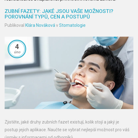
ZUBNÍ FAZETY: JAKÉ JSOU VAŠE MOŽNOSTI?
POROVNÁNÍ TYPŮ, CEN A POSTUPŮ
Publikoval
Klára Nováková
v
Stomatologie
4
úno
Zjistěte, jaké druhy zubních fazet existují, kolik stojí a jaký je
postup jejich aplikace. Naučte se vybrat nejlepší možnost pro váš
úsměv s informacemi od odborníků.