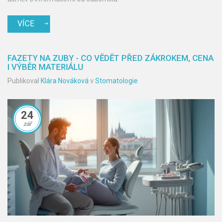
VÍCE
FAZETY NA ZUBY - CO VĚDĚT PŘED ZÁKROKEM, CENA
I VÝBĚR MATERIÁLU
Publikoval
Klára Nováková
v
Stomatologie
24
zář