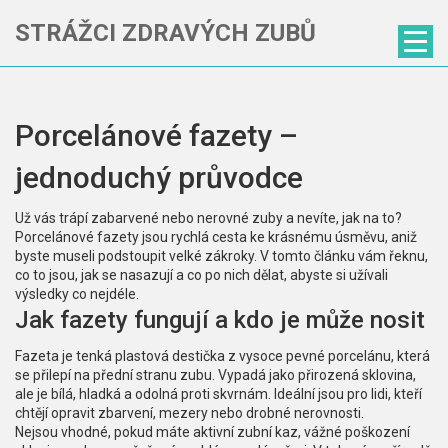
STRÁŽCI ZDRAVÝCH ZUBŮ
Porcelánové fazety –
jednoduchý průvodce
Už vás trápí zabarvené nebo nerovné zuby a nevíte, jak na to?
Porcelánové fazety jsou rychlá cesta ke krásnému úsměvu, aniž
byste museli podstoupit velké zákroky. V tomto článku vám řeknu,
co to jsou, jak se nasazují a co po nich dělat, abyste si užívali
výsledky co nejdéle.
Jak fazety fungují a kdo je může nosit
Fazeta je tenká plastová destička z vysoce pevné porcelánu, která
se přilepí na přední stranu zubu. Vypadá jako přirozená sklovina,
ale je bílá, hladká a odolná proti skvrnám. Ideální jsou pro lidi, kteří
chtějí opravit zbarvení, mezery nebo drobné nerovnosti.
Nejsou vhodné, pokud máte aktivní zubní kaz, vážné poškození