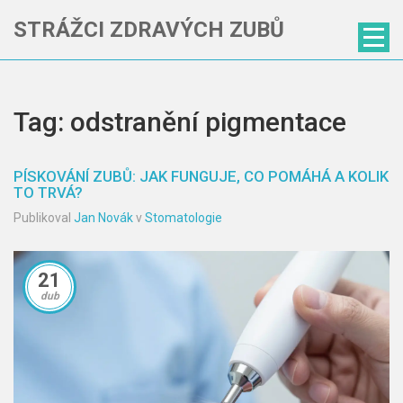
STRÁŽCI ZDRAVÝCH ZUBŮ
Tag: odstranění pigmentace
PÍSKOVÁNÍ ZUBŮ: JAK FUNGUJE, CO POMÁHÁ A KOLIK
TO TRVÁ?
Publikoval
Jan Novák
v
Stomatologie
21
dub