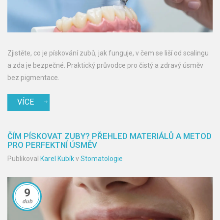
Zjistěte, co je pískování zubů, jak funguje, v čem se liší od scalingu
a zda je bezpečné. Praktický průvodce pro čistý a zdravý úsměv
bez pigmentace.
VÍCE
ČÍM PÍSKOVAT ZUBY? PŘEHLED MATERIÁLŮ A METOD
PRO PERFEKTNÍ ÚSMĚV
Publikoval
Karel Kubík
v
Stomatologie
9
dub