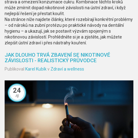
strava a omezení konzumace cukru. Kombinace těchto kroků
může zmírnit dopad nikotinové závislosti na ústní zdraví, i když
nejlepší řešení je přestat kouřit.
Na stránce níže najdete články, které rozebírají konkrétní problémy
– od nároků na zubní protézu po praktické návody na dentální
hygienu – a ukazují, jak se postavit výzvám spojeným s
nikotinovou závislostí. Prohlédněte si je a zjistěte, jak můžete
zlepšit ústní zdraví i přes nástrahy kouření.
JAK DLOUHO TRVÁ ZBAVENÍ SE NIKOTINOVÉ
ZÁVISLOSTI - REALISTICKÝ PRŮVODCE
Publikoval
Karel Kubík
v
Zdraví a wellness
24
říj