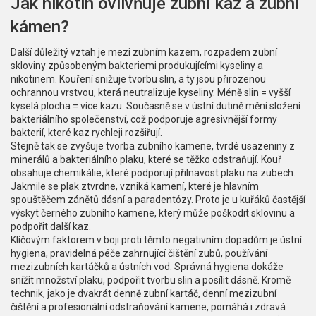
Jak nikotin ovlivňuje zubní kaz a zubní
kámen?
Další důležitý vztah je mezi
zubním kazem
,
rozpadem zubní
skloviny způsobeným bakteriemi produkujícími kyseliny
a
nikotinem. Kouření snižuje tvorbu slin, a ty jsou přirozenou
ochrannou vrstvou, která neutralizuje kyseliny. Méně slin = vyšší
kyselá plocha = více kazu. Současně se v ústní dutině mění složení
bakteriálního společenství, což podporuje agresivnější formy
bakterií, které kaz rychleji rozšiřují.
Stejně tak se zvyšuje tvorba
zubního kamene
,
tvrdé usazeniny z
minerálů a bakteriálního plaku, které se těžko odstraňují
. Kouř
obsahuje chemikálie, které podporují přilnavost plaku na zubech.
Jakmile se plak ztvrdne, vzniká kamení, které je hlavním
spouštěčem zánětů dásní a paradentózy. Proto je u kuřáků častější
výskyt černého zubního kamene, který může poškodit sklovinu a
podpořit další kaz.
Klíčovým faktorem v boji proti těmto negativním dopadům je
ústní
hygiena
,
pravidelná péče zahrnující čištění zubů, používání
mezizubních kartáčků a ústních vod
. Správná hygiena dokáže
snížit množství plaku, podpořit tvorbu slin a posílit dásně. Kromě
technik, jako je dvakrát denně zubní kartáč, denní mezizubní
čištění a profesionální odstraňování kamene, pomáhá i zdravá