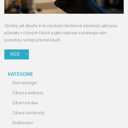
Zjistěte, jak dlouho trvá odvykání nikotinové závislosti, jaké jsou
příznaky v různých fázích a jaké nástroje a strategie vám
pomohou rychleji přestat kouřit.
VÍCE
KATEGORIE
Stomatologie
Zdraví a wellness
Zdraví a krása
Zdravý životní styl
Rodičovství