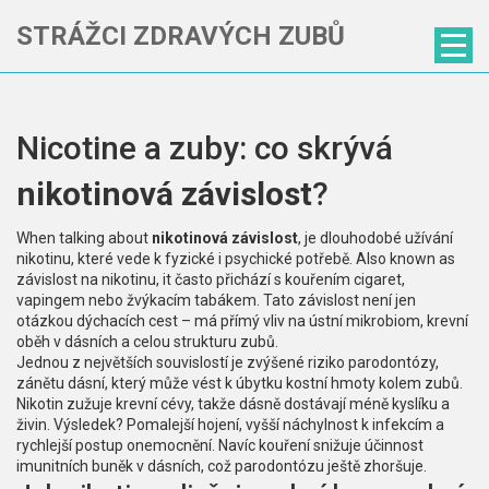
STRÁŽCI ZDRAVÝCH ZUBŮ
Nicotine a zuby: co skrývá
nikotinová závislost
?
When talking about
nikotinová závislost
,
je dlouhodobé užívání
nikotinu, které vede k fyzické i psychické potřebě
. Also known as
závislost na nikotinu
, it často přichází s kouřením cigaret,
vapingem nebo žvýkacím tabákem. Tato závislost není jen
otázkou dýchacích cest – má přímý vliv na ústní mikrobiom, krevní
oběh v dásních a celou strukturu zubů.
Jednou z největších souvislostí je zvýšené riziko
parodontózy
,
zánětu dásní, který může vést k úbytku kostní hmoty kolem zubů
.
Nikotin zužuje krevní cévy, takže dásně dostávají méně kyslíku a
živin. Výsledek? Pomalejší hojení, vyšší náchylnost k infekcím a
rychlejší postup onemocnění. Navíc kouření snižuje účinnost
imunitních buněk v dásních, což parodontózu ještě zhoršuje.