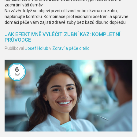
zachrání váš úsměv.
Na závěr: když se objeví první citlivost nebo skvrna na zubu,
naplánujte kontrolu. Kombinace profesionální ošetření a správné
domácí péče vám zajistí zdravé zuby bez kazů dlouho dopředu.
JAK EFEKTIVNĚ VYLÉČIT ZUBNÍ KAZ: KOMPLETNÍ
PRŮVODCE
Publikoval
Josef Holub
v
Zdraví a péče o tělo
6
led