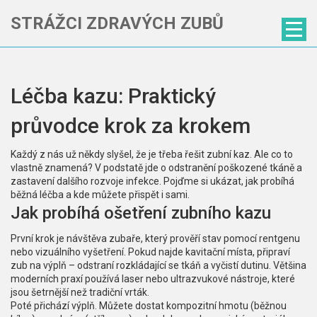
STRÁŽCI ZDRAVÝCH ZUBŮ
Léčba kazu: Praktický
průvodce krok za krokem
Každý z nás už někdy slyšel, že je třeba řešit zubní kaz. Ale co to
vlastně znamená? V podstatě jde o odstranění poškozené tkáně a
zastavení dalšího rozvoje infekce. Pojďme si ukázat, jak probíhá
běžná léčba a kde můžete přispět i sami.
Jak probíhá ošetření zubního kazu
První krok je návštěva zubaře, který prověří stav pomocí rentgenu
nebo vizuálního vyšetření. Pokud najde kavitační místa, připraví
zub na výplň – odstraní rozkládající se tkáň a vyčistí dutinu. Většina
moderních praxí používá laser nebo ultrazvukové nástroje, které
jsou šetrnější než tradiční vrták.
Poté přichází výplň. Můžete dostat kompozitní hmotu (běžnou