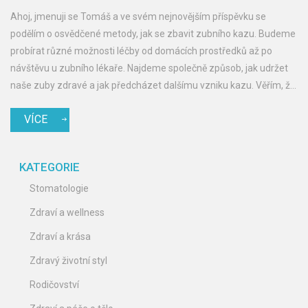
Ahoj, jmenuji se Tomáš a ve svém nejnovějším příspěvku se
podělím o osvědčené metody, jak se zbavit zubního kazu. Budeme
probírat různé možnosti léčby od domácích prostředků až po
návštěvu u zubního lékaře. Najdeme společně způsob, jak udržet
naše zuby zdravé a jak předcházet dalšímu vzniku kazu. Věřím, že
mé zkušenosti a tipy pomohou i tobě k zářivému úsměvu bez
VÍCE
bolesti. Přidej se ke mně a pojďme spolu prozkoumat nejlepší
řešení pro zdraví našich zubů.
KATEGORIE
Stomatologie
Zdraví a wellness
Zdraví a krása
Zdravý životní styl
Rodičovství