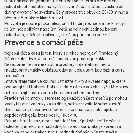
bílou), amalgám (stříbrnou) nebo dokonce keramický materiál,
pokud chcete estetiku na vyšší úrovni. Zubař materiál vtiskne do
dutiny a vytvrdí ho světlem. Celý proces trvá obvykle 20‑30 minut a
během něj můžete klidně mluvit.
Po výplni je dobré počkat alespoň 24 hodin, než se vrátíte k tvrdým
jídlům nebo silným nápojům. Většina lidí necítí žádnou bolest –
pokud ano, může jít o citlivost, která po pár dnech odezní.
Prevence a domácí péče
Nejlepší léčba kazu je ten, který se nikdy neprojeví. Pravidelný
čištění zubů dvakrát denně fluoridovou pastou je základ.
Nezapomeňte na mezizubní prostory – dentální nit nebo
mezizubní kartáčky dokážou odstranit plak tam, kde běžná karta
nedosáhne.
Strava hraje také velkou roli. Omezte cukry a kyselé nápoje, které
podporují růst bakterií. Pokud si dáte něco sladkého, vyčistěte zuby
nebo použijte ústní vodu s fluoridem během hodiny.
Pravidelné kontroly u stomatologa každých šest měsíců pomohou
zachytit první známky kazu dříve, než se rozšíří. Mnoho zubařů
dnes nabízí i preventivní ošetření jako fluorizaci nebo aplikaci
peptidových gelů, které posilují sklovinu.
Pokud už máte kaz, neodkládejte léčbu. Zpoždění může vést k
bolestem, infekcím a nákladnějším zákrokům, jako je kořenová
kanálka nebo extrakce zubu. Jednoduchá výplň často stačí a