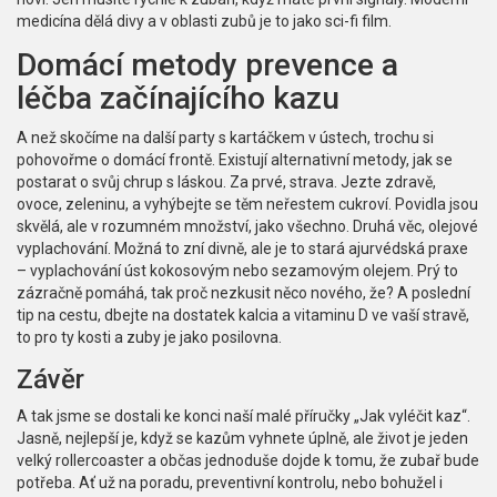
medicína dělá divy a v oblasti zubů je to jako sci-fi film.
Domácí metody prevence a
léčba začínajícího kazu
A než skočíme na další party s kartáčkem v ústech, trochu si
pohovořme o domácí frontě. Existují alternativní metody, jak se
postarat o svůj chrup s láskou. Za prvé, strava. Jezte zdravě,
ovoce, zeleninu, a vyhýbejte se těm neřestem cukroví. Povidla jsou
skvělá, ale v rozumném množství, jako všechno. Druhá věc, olejové
vyplachování. Možná to zní divně, ale je to stará ajurvédská praxe
– vyplachování úst kokosovým nebo sezamovým olejem. Prý to
zázračně pomáhá, tak proč nezkusit něco nového, že? A poslední
tip na cestu, dbejte na dostatek kalcia a vitaminu D ve vaší stravě,
to pro ty kosti a zuby je jako posilovna.
Závěr
A tak jsme se dostali ke konci naší malé příručky „Jak vyléčit kaz“.
Jasně, nejlepší je, když se kazům vyhnete úplně, ale život je jeden
velký rollercoaster a občas jednoduše dojde k tomu, že zubař bude
potřeba. Ať už na poradu, preventivní kontrolu, nebo bohužel i