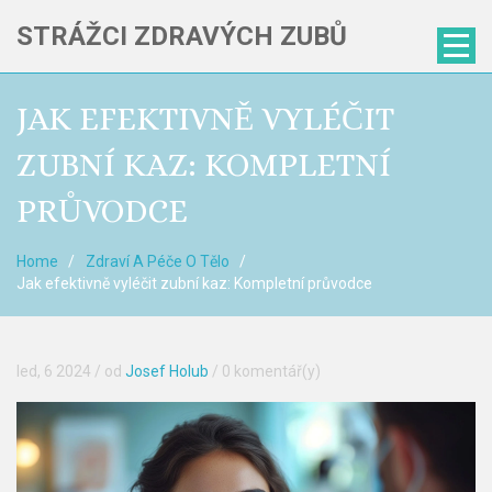
STRÁŽCI ZDRAVÝCH ZUBŮ
JAK EFEKTIVNĚ VYLÉČIT
ZUBNÍ KAZ: KOMPLETNÍ
PRŮVODCE
Home
Zdraví A Péče O Tělo
Jak efektivně vyléčit zubní kaz: Kompletní průvodce
led, 6 2024
/ od
Josef Holub
/
0 komentář(y)