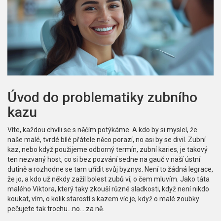
Úvod do problematiky zubního
kazu
Víte, každou chvíli se s něčím potýkáme. A kdo by si myslel, že
naše malé, tvrdé bílé přátele něco porazí, no asi by se divil. Zubní
kaz, nebo když použijeme odborný termín, zubní karies, je takový
ten nezvaný host, co si bez pozvání sedne na gauč v naší ústní
dutině a rozhodne se tam uřídit svůj byznys. Není to žádná legrace,
že jo, a kdo už někdy zažil bolest zubů ví, o čem mluvím. Jako táta
malého Viktora, který taky zkouší různé sladkosti, když není nikdo
koukat, vím, o kolik starostí s kazem víc je, když o malé zoubky
pečujete tak trochu...no... za ně.