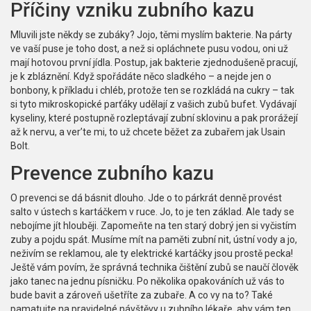
Příčiny vzniku zubního kazu
Mluvili jste někdy se zubáky? Jojo, těmi myslím bakterie. Na párty
ve vaší puse je toho dost, a než si opláchnete pusu vodou, oni už
mají hotovou první jídla. Postup, jak bakterie zjednodušeně pracují,
je k zbláznění. Když spořádáte něco sladkého – a nejde jen o
bonbony, k příkladu i chléb, protože ten se rozkládá na cukry – tak
si tyto mikroskopické parťáky udělají z vašich zubů bufet. Vydávají
kyseliny, které postupně rozleptávají zubní sklovinu a pak prorážejí
až k nervu, a ver’te mi, to už chcete běžet za zubařem jak Usain
Bolt.
Prevence zubního kazu
O prevenci se dá básnit dlouho. Jde o to párkrát denně provést
salto v ústech s kartáčkem v ruce. Jo, to je ten základ. Ale tady se
nebojíme jít hlouběji. Zapomeňte na ten starý dobrý jen si vyčistím
zuby a pojdu spát. Musíme mít na paměti zubní nit, ústní vody a jo,
neživím se reklamou, ale ty elektrické kartáčky jsou prostě pecka!
Ještě vám povím, že správná technika čištění zubů se naučí člověk
jako tanec na jednu písničku. Po několika opakováních už vás to
bude bavit a zároveň ušetříte za zubaře. A co vy na to? Také
pamatujte na pravidelné návštěvy u zubního lékaře, aby vám ten