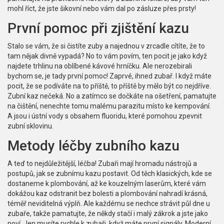
mohl říct, že jste šikovní nebo vám dal po zásluze přes prsty!
První pomoc při zjištění kazu
Stalo se vám, že si čistíte zuby a najednou v zrcadle cítíte, že to
tam nějak divně vypadá? No to vám povím, ten pocit je jako když
najdete trhlinu na oblíbené kávové hrníčku. Ale nerozebirali
bychom se, je tady první pomoc! Zaprvé, ihned zubař. I když máte
pocit, že se podíváte na to příště, to příště by mělo být co nejdříve.
Zubní kaz nečeká. No a zatímco se dočkáte na ošetření, pamatujte
na čištění, nenechte tomu malému parazitu místo ke kempování.
A jsou i ústní vody s obsahem fluoridu, které pomohou zpevnit
zubní sklovinu.
Metody léčby zubního kazu
A teď to nejdůležitější, léčba! Zubaři mají hromadu nástrojů a
postupů, jak se zubnímu kazu postavit. Od těch klasických, kde se
dostaneme k plombování, až ke kouzelným laserům, které vám
dokážou kaz odstranit bez bolesti a plombování nahradí krásná,
téměř neviditelná výplň. Ale každému se nechce strávit půl dne u
zubaře, takže pamatujte, že někdy stačí i malý zákrok a jste jako
noví. Jen musíte rychle k zubaři, když máte první signály. Moderní