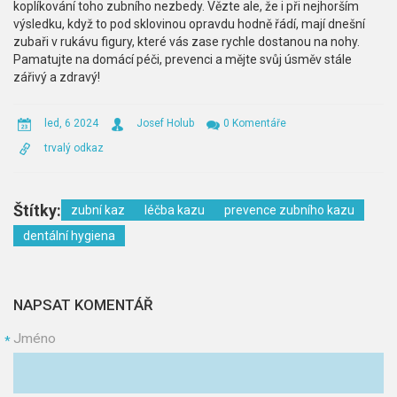
koplíkování toho zubního nezbedy. Vězte ale, že i při nejhorším
výsledku, když to pod sklovinou opravdu hodně řádí, mají dnešní
zubaři v rukávu figury, které vás zase rychle dostanou na nohy.
Pamatujte na domácí péči, prevenci a mějte svůj úsměv stále
zářivý a zdravý!
led, 6 2024
Josef Holub
0 Komentáře
trvalý odkaz
Štítky:
zubní kaz
léčba kazu
prevence zubního kazu
dentální hygiena
NAPSAT KOMENTÁŘ
Jméno
*