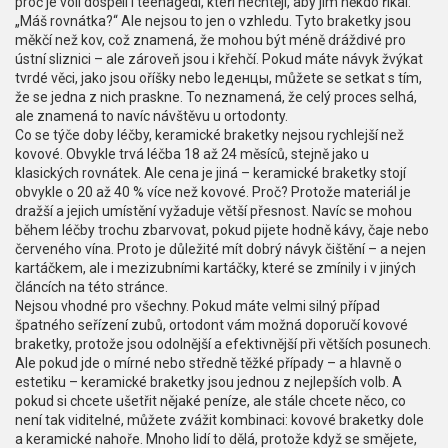
proč je volí dospělí i teenagedi, kteří nechtějí, aby jim někdo říkal:
„Máš rovnátka?“ Ale nejsou to jen o vzhledu. Tyto braketky jsou
měkčí než kov, což znamená, že mohou být méně dráždivé pro
ústní sliznici – ale zároveň jsou i křehčí. Pokud máte návyk žvýkat
tvrdé věci, jako jsou oříšky nebo lеденцы, můžete se setkat s tím,
že se jedna z nich praskne. To neznamená, že celý proces selhá,
ale znamená to navíc návštěvu u ortodonty.
Co se týče doby léčby, keramické braketky nejsou rychlejší než
kovové. Obvykle trvá léčba 18 až 24 měsíců, stejně jako u
klasických rovnátek. Ale cena je jiná – keramické braketky stojí
obvykle o 20 až 40 % více než kovové. Proč? Protože materiál je
dražší a jejich umístění vyžaduje větší přesnost. Navíc se mohou
během léčby trochu zbarvovat, pokud pijete hodně kávy, čaje nebo
červeného vína. Proto je důležité mít dobrý návyk čištění – a nejen
kartáčkem, ale i mezizubními kartáčky, které se zmínily i v jiných
článcích na této stránce.
Nejsou vhodné pro všechny. Pokud máte velmi silný případ
špatného seřízení zubů, ortodont vám možná doporučí kovové
braketky, protože jsou odolnější a efektivnější při větších posunech.
Ale pokud jde o mírné nebo středně těžké případy – a hlavně o
estetiku – keramické braketky jsou jednou z nejlepších volb. A
pokud si chcete ušetřit nějaké peníze, ale stále chcete něco, co
není tak viditelné, můžete zvážit kombinaci: kovové braketky dole
a keramické nahoře. Mnoho lidí to dělá, protože když se smějete,