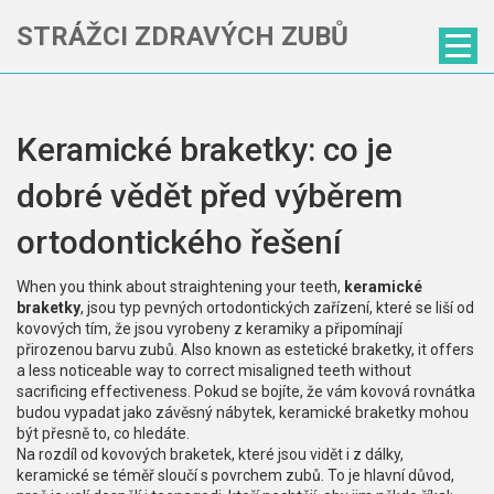
STRÁŽCI ZDRAVÝCH ZUBŮ
Keramické braketky: co je
dobré vědět před výběrem
ortodontického řešení
When you think about straightening your teeth,
keramické
braketky
,
jsou typ pevných ortodontických zařízení, které se liší od
kovových tím, že jsou vyrobeny z keramiky a připomínají
přirozenou barvu zubů
. Also known as
estetické braketky
, it offers
a less noticeable way to correct misaligned teeth without
sacrificing effectiveness.
Pokud se bojíte, že vám kovová rovnátka
budou vypadat jako závěsný nábytek, keramické braketky mohou
být přesně to, co hledáte.
Na rozdíl od kovových braketek, které jsou vidět i z dálky,
keramické se téměř sloučí s povrchem zubů. To je hlavní důvod,