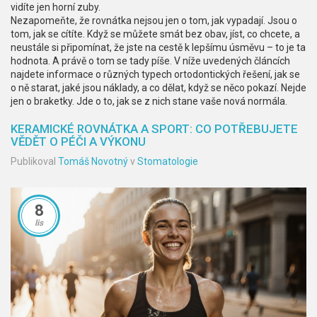
vidíte jen horní zuby.
Nezapomeňte, že rovnátka nejsou jen o tom, jak vypadají. Jsou o
tom, jak se cítíte. Když se můžete smát bez obav, jíst, co chcete, a
neustále si připomínat, že jste na cestě k lepšímu úsměvu – to je ta
hodnota. A právě o tom se tady píše. V níže uvedených článcích
najdete informace o různých typech ortodontických řešení, jak se
o ně starat, jaké jsou náklady, a co dělat, když se něco pokazí. Nejde
jen o braketky. Jde o to, jak se z nich stane vaše nová normála.
KERAMICKÉ ROVNÁTKA A SPORT: CO POTŘEBUJETE
VĚDĚT O PÉČI A VÝKONU
Publikoval
Tomáš Novotný
v
Stomatologie
8
lis