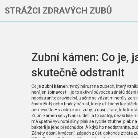
STRÁŽCI ZDRAVÝCH ZUBŮ
Zubní kámen: Co je, ja
skutečně odstranit
Co je
zubní kámen
,
tvrdý nárust na zubech, který vznik
není jen špinavost – je to aktivní původce zánětů dásní
neodstraníte pravidelně, začne se vázat minerály ze slin 
často žlutý nebo hnědý nárust, který už žádný kartáček 
ani nevidíte – vzniká mezi zuby, u dásní, tam, kde kar
Zubní kámen se vytváří i u dětí, a to častěji, než si lidé
má špatně vyvinuté sliny, plak se rychle ztuhne.
plak na
bakterií
je jeho předchůdce. A když ho neodstraníte, zu
Záněty dásní, krvácení, zápach z úst, dokonce ztrát