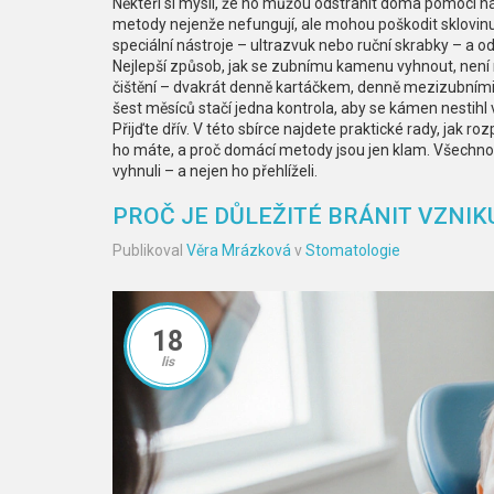
Někteří si myslí, že ho můžou odstranit doma pomocí ná
metody nejenže nefungují, ale mohou poškodit sklovinu
speciální nástroje – ultrazvuk nebo ruční skrabky – a 
Nejlepší způsob, jak se zubnímu kamenu vyhnout, není 
čištění – dvakrát denně kartáčkem, denně mezizubními k
šest měsíců stačí jedna kontrola, aby se kámen nestihl v
Přijďte dřív. V této sbírce najdete praktické rady, jak ro
ho máte, a proč domácí metody jsou jen klam. Všechno
vyhnuli – a nejen ho přehlíželi.
PROČ JE DŮLEŽITÉ BRÁNIT VZNIK
Publikoval
Věra Mrázková
v
Stomatologie
18
lis