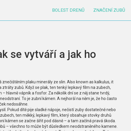
BOLEST DRENŮ
ZNAČENÍ ZUBŮ
k se vytváří a jak ho
á znečištěním plaku minerály ze slin
. Also known as
kalkulus
, it
 a ztráty zubů
.
Když se plak, ten tenký lepkavý film na zubech,
– hlavně vápník a fosfor. Za několik dní se z něj stane tvrdý,
neodstraní. To je zubní kámen. A nejhorší na něm je, že ho často
táček nedosáhne.
 myslí. Pokud dítě pije sladké nápoje, nečistí zuby dostatečně nebo
 zubech
,
ten měkký, lepkavý film, který obsahuje stovky druhů
bní kámen se začne šířit pod dásně – a tam začíná pravá škoda.
a zubů – všechno to může být důsledkem neodstraněného kamene.