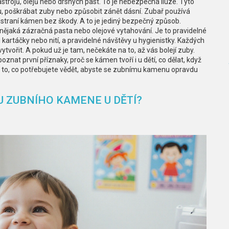
strojů, olejů nebo drsných past. To je nebezpečná iluze. Tyto
, poškrábat zuby nebo způsobit zánět dásní. Zubař používá
odstraní kámen bez škody. A to je jediný bezpečný způsob.
nějaká zázračná pasta nebo olejové vytahování. Je to pravidelné
artáčky nebo nití, a pravidelné návštěvy u hygienistky. Každých
ytvořit. A pokud už je tam, nečekáte na to, až vás bolejí zuby.
zpoznat první příznaky, proč se kámen tvoří i u dětí, co dělat, když
 to, co potřebujete vědět, abyste se zubnímu kamenu opravdu
U ZUBNÍHO KAMENE U DĚTÍ?