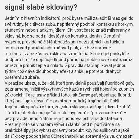
signál slabé skloviny?
Jedním z hlavních indikátorů, proč byste měli zařadit
Elmex gel
do
své rutiny, je
citlivost zubů
,
nepříjemný pocit při kontaktu s horkým,
studeným nebo sladkým jídlem
. Citlivost často značí mikrorany v
sklovině, kde se pod ní dostává do kontaktu dentin.
Dentální
hygiena
,
pravidelné čištění, používání mezizubních kartáčků a
ústních vod
pomáhá odstraňovat plak, ale bez správné
remineralizace zůstává sklovina zranitelná. Elmex gel poskytuje
podporu tím, že doplňuje fluorid přímo na problémové místo, čímž
omezuje průnik tepla a chladu. Zpravidla stačí aplikovat jednou
týdně, což dává dlouhodobý efekt a snižuje potřebu drahých
ošetření u zubaře.
V praxi se ukazuje, že lidé, kteří pravidelně používají fluoridové gely,
zaznamenají nižší výskyt nových kazů a rychlejší hojení po zubních
zákrocích. To je jasný příklad toho, jak
Elmex gel
„obsahuje fluorid,
který posiluje sklovinu“ – první semantický trojúhelník. Další
trojúhelník spočívá v tom, že „silná sklovina snižuje citlivost zubů“.
Třetí trojúhelník spojuje “dentální hygiena” s “prevence kazu” –
bez pravidelného čištění není fluoridová ochrana dostatečná.
Přesně proto se v našem výběru článků pod ní podíváme na
praktické tipy, jak vybrat správný produkt, kdy ho aplikovat a jaké
další kroky podpoří jeho účinek (například správná výživa, omezení