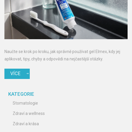
Naučte se krok po kroku, jak správně používat gel Elmex, kdy jej
aplikovat, tipy, chyby a odpovědi na nejčastější otázky.
VÍCE
KATEGORIE
Stomatologie
Zdraví a wellness
Zdraví a krása