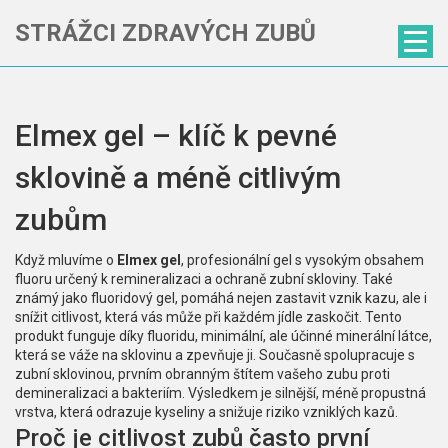
STRÁŽCI ZDRAVÝCH ZUBŮ
Elmex gel – klíč k pevné
sklovině a méně citlivým
zubům
Když mluvíme o
Elmex gel
,
profesionální gel s vysokým obsahem
fluoru určený k remineralizaci a ochraně zubní skloviny
. Také
známý jako
fluoridový gel
, pomáhá nejen zastavit vznik kazu, ale i
snížit citlivost, která vás může při každém jídle zaskočit. Tento
produkt funguje díky
fluoridu
,
minimální, ale účinné minerální látce,
která se váže na sklovinu a zpevňuje ji
. Současně spolupracuje s
zubní sklovinou
,
prvním obranným štítem vašeho zubu proti
demineralizaci a bakteriím
. Výsledkem je silnější, méně propustná
vrstva, která odrazuje kyseliny a snižuje riziko vzniklých kazů.
Proč je citlivost zubů často první