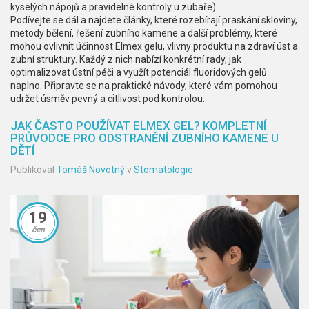
kyselých nápojů a pravidelné kontroly u zubaře).
Podívejte se dál a najdete články, které rozebírají praskání skloviny,
metody bělení, řešení zubního kamene a další problémy, které
mohou ovlivnit účinnost
Elmex gelu
,
vlivny produktu na zdraví úst a
zubní struktury
. Každý z nich nabízí konkrétní rady, jak
optimalizovat ústní péči a využít potenciál fluoridových gelů
naplno. Připravte se na praktické návody, které vám pomohou
udržet úsměv pevný a citlivost pod kontrolou.
JAK ČASTO POUŽÍVAT ELMEX GEL? KOMPLETNÍ
PRŮVODCE PRO ODSTRANĚNÍ ZUBNÍHO KAMENE U
DĚTÍ
Publikoval
Tomáš Novotný
v
Stomatologie
19
čen