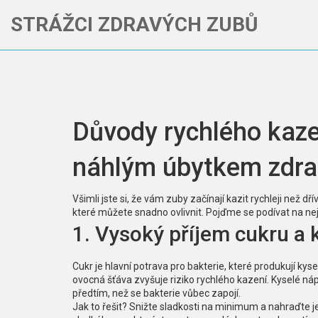
STRÁŽCI ZDRAVÝCH ZUBŮ
Důvody rychlého kazen
náhlým úbytkem zdra
Všimli jste si, že vám zuby začínají kazit rychleji než dř
které můžete snadno ovlivnit. Pojďme se podívat na nejča
1. Vysoký příjem cukru a 
Cukr je hlavní potrava pro bakterie, které produkují kys
ovocná šťáva zvyšuje riziko rychlého kazení. Kyselé náp
předtím, než se bakterie vůbec zapojí.
Jak to řešit? Snižte sladkosti na minimum a nahraďte 