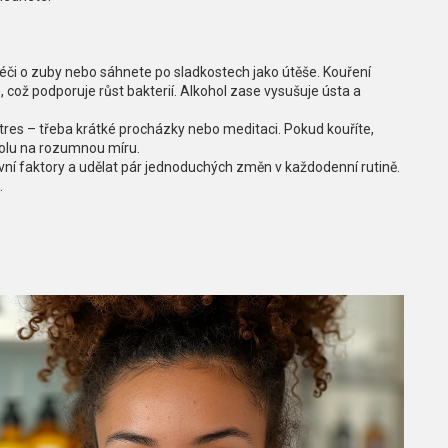
l
éči o zuby nebo sáhnete po sladkostech jako útěše. Kouření
, což podporuje růst bakterií. Alkohol zase vysušuje ústa a
stres – třeba krátké procházky nebo meditaci. Pokud kouříte,
olu na rozumnou míru.
vní faktory a udělat pár jednoduchých změn v každodenní rutině.
.