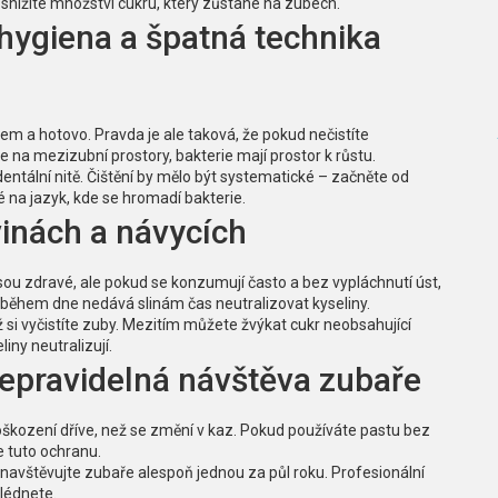
snížíte množství cukru, který zůstane na zubech.
hygiena a špatná technika
kem a hotovo. Pravda je ale taková, že pokud nečistíte
 na mezizubní prostory, bakterie mají prostor k růstu.
entální nitě. Čištění by mělo být systematické – začněte od
na jazyk, kde se hromadí bakterie.
vinách a návycích
sou zdravé, ale pokud se konzumují často a bez vypláchnutí úst,
 během dne nedává slinám čas neutralizovat kyseliny.
ž si vyčistíte zuby. Mezitím můžete žvýkat cukr neobsahující
iny neutralizují.
nepravidelná návštěva zubaře
oškození dříve, než se změní v kaz. Pokud používáte pastu bez
e tuto ochranu.
 navštěvujte zubaře alespoň jednou za půl roku. Profesionální
lédnete.