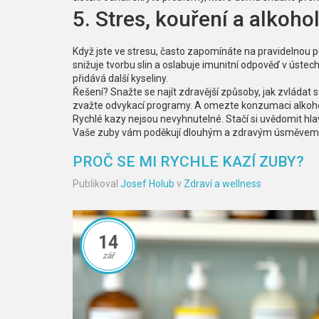
5. Stres, kouření a alkoho
Když jste ve stresu, často zapomínáte na pravidelnou p
snižuje tvorbu slin a oslabuje imunitní odpověď v ústech
přidává další kyseliny.
Řešení? Snažte se najít zdravější způsoby, jak zvládat 
zvažte odvykací programy. A omezte konzumaci alkoh
Rychlé kazy nejsou nevyhnutelné. Stačí si uvědomit hla
Vaše zuby vám poděkují dlouhým a zdravým úsměvem
PROČ SE MI RYCHLE KAZÍ ZUBY?
Publikoval
Josef Holub
v
Zdraví a wellness
14
zář