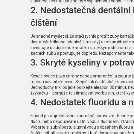
sladkého, nechte ústa po tom vypláchnout vodou – tím 
2. Nedostatečná dentální 
čištění
Je snadné myslet si, že stačí rychle protřít zuby kartáč
dostatečně dlouho (ideálně 2 minuty) a nezaměřujete se
Investujte do dobrého kartáčku s měkkými štětinami a d
zadních zubů a postupujte dopředu. Nezapomeňte také 
3. Skryté kyseliny v potra
Kyselé ovoce (jako citrony nebo pomeranče) a jogurty j
mohou oslabit sklovinu. Stejně tak časté občerstvování
Jednoduchý trik: po jídle počkejte alespoň 30 minut, ne
žvýkačku – pomůže to stimulovat tvorbu slin, které kysel
4. Nedostatek fluoridu a 
Fluorid posiluje sklovinu a pomáhá opravovat drobné p
fluoru nebo nepoužíváte ústní vodu s fluoridem, ztrácít
Vyberte si zubní pastu a ústní vodu s obsahem fluoru a
čistění odhalí skryté problémy, které doma snadno přeh