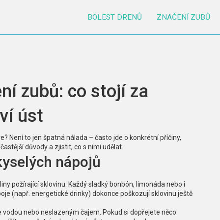
BOLEST DRENŮ
ZNAČENÍ ZUBŮ
í zubů: co stojí za
ví úst
íve? Není to jen špatná nálada – často jde o konkrétní příčiny,
stější důvody a zjistit, co s nimi udělat.
kyselých nápojů
eliny požírající sklovinu. Každý sladký bonbón, limonáda nebo i
oje (např. energetické drinky) dokonce poškozují sklovinu ještě
je vodou nebo neslazeným čajem. Pokud si dopřejete něco