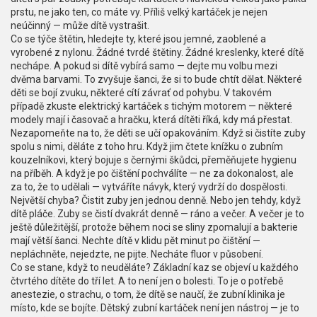
prstu, ne jako ten, co máte vy. Příliš velký kartáček je nejen
neúčinný — může dítě vystrašit.
Co se týče štětin, hledejte ty, které jsou jemné, zaoblené a
vyrobené z nylonu. Žádné tvrdé štětiny. Žádné kreslenky, které dítě
nechápe. A pokud si dítě vybírá samo — dejte mu volbu mezi
dvěma barvami. To zvyšuje šanci, že si to bude chtít dělat. Některé
děti se bojí zvuku, některé cítí závrať od pohybu. V takovém
případě zkuste elektrický kartáček s tichým motorem — některé
modely mají i časovač a hračku, která dítěti říká, kdy má přestat.
Nezapomeňte na to, že děti se učí opakováním. Když si čistíte zuby
spolu s nimi, děláte z toho hru. Když jim čtete knížku o zubním
kouzelníkovi, který bojuje s černými škůdci, přeměňujete hygienu
na příběh. A když je po čištění pochválíte — ne za dokonalost, ale
za to, že to udělali — vytváříte návyk, který vydrží do dospělosti.
Největší chyba? Čistit zuby jen jednou denně. Nebo jen tehdy, když
dítě pláče. Zuby se čistí dvakrát denně — ráno a večer. A večer je to
ještě důležitější, protože během noci se sliny zpomalují a bakterie
mají větší šanci. Nechte dítě v klidu pět minut po čištění —
nepláchněte, nejedzte, ne pijte. Necháte fluor v působení.
Co se stane, když to neuděláte? Základní kaz se objeví u každého
čtvrtého dítěte do tří let. A to není jen o bolesti. To je o potřebě
anestezie, o strachu, o tom, že dítě se naučí, že zubní klinika je
místo, kde se bojíte. Dětský zubní kartáček není jen nástroj — je to