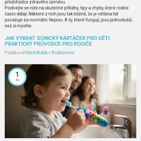
předchůdce zdravého úsměvu.
Podívejte se níže na skutečné příběhy, tipy a chyby, které rodiče
často dělají. Některé z nich jsou tak běžné, že je většina lidí
považuje za normální. Nejsou. A ty, které fungují, jsou jednodušší,
než si myslíte.
JAK VYBRAT SONICKÝ KARTÁČEK PRO DĚTI:
PRAKTICKÝ PRŮVODCE PRO RODIČE
Publikoval
Karel Kubík
v
Rodičovství
1
lis