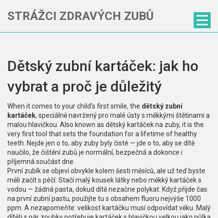
STRÁŽCI ZDRAVÝCH ZUBŮ
Dětský zubní kartáček: jak ho
vybrat a proč je důležitý
When it comes to your child's first smile, the
dětský zubní
kartáček
,
speciálně navržený pro malé ústy s měkkými štětinami a
malou hlavičkou
. Also known as
dětský kartáček na zuby
, it is the
very first tool that sets the foundation for a lifetime of healthy
teeth.
Nejde jen o to, aby zuby byly čisté — jde o to, aby se dítě
naučilo, že čištění zubů je normální, bezpečná a dokonce i
příjemná součást dne.
První zubík se objeví obvykle kolem šesti měsíců, ale už teď byste
měli začít s péčí. Stačí malý kousek látky nebo měkký kartáček s
vodou — žádná pasta, dokud dítě nezačne polykat. Když přijde čas
na první zubní pastu, použijte tu s obsahem fluoru nejvýše 1000
ppm. A nezapomeňte: velikost kartáčku musí odpovídat věku. Malý
dítěti s pár zoubky potřebuje kartáček s hlavičkou velkou jako půlka