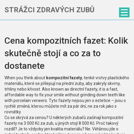
STRÁŽCI ZDRAVÝCH ZUBŮ
Cena kompozitních fazet: Kolik
skutečně stojí a co za to
dostanete
When you think about
kompozitní fazety
,
tenké vrstvy plastického
materiálu, které se přilepují na přední zuby, aby zakryly skvrny,
trhliny nebo křivost
. Also known as
directní fazety
, it is a fast,
affordable way to fix your smile without grinding down teeth like
with porcelain veneers.
Tyto fazety nejsou jen o estetice – jsou o
rychlé změně, kterou můžete mít za pár dní, ne za rok jako s
rovnátky.
Co se skrývá za cenou? U některých zubařů začínají kompozitní
fazety na 3 000 Kč za zub, u jiných stojí 8 000 Kč. Proč takový
rozdíl? Je to vždycky jen kvalita materiálu? Ne. Většinou jde o