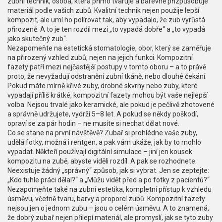
zubní technik
,
osoba, která přímo tvaruje a barevně přizpůsobuje
materiál podle vašich zubů
.
Kvalitní technik nejen použije lepší
kompozit, ale umí ho polírovat tak, aby vypadalo, že zub vyrůstá
přirozeně. A to je ten rozdíl mezi „to vypadá dobře“ a „to vypadá
jako skutečný zub“.
Nezapomeňte na
estetická stomatologie
,
obor, který se zaměřuje
na přirozený vzhled zubů, nejen na jejich funkci
.
Kompozitní
fazety patří mezi nejčastější postupy v tomto oboru – a to právě
proto, že nevyžadují odstranění zubní tkáně, nebo dlouhé čekání.
Pokud máte mírně křivé zuby, drobné skvrny nebo zuby, které
vypadají příliš krátké, kompozitní fazety mohou být vaše nejlepší
volba. Nejsou trvalé jako keramické, ale pokud je pečlivě zhotovené
a správně udržujete, vydrží 5–8 let. A pokud se někdy poškodí,
opraví se za pár hodin – ne musíte si nechat dělat nové.
Co se stane na první návštěvě? Zubař si prohlédne vaše zuby,
udělá fotky, možná i rentgen, a pak vám ukáže, jak by to mohlo
vypadat. Někteří používají digitální simulace – jiní jen kousek
kompozitu na zubě, abyste viděli rozdíl. A pak se rozhodnete.
Neexistuje žádný „správný“ způsob, jak si vybrat. Jen se zeptejte:
„Kdo tuhle práci dělal?“ a „Můžu vidět před a po fotky z pacientů?“
Nezapomeňte také na
zubní estetika
,
kompletní přístup k vzhledu
úsměvu, včetně tvaru, barvy a proporcí zubů
.
Kompozitní fazety
nejsou jen o jednom zubu – jsou o celém úsměvu. A to znamená,
že dobrý zubař nejen přilepí materiál, ale promyslí, jak se tyto zuby