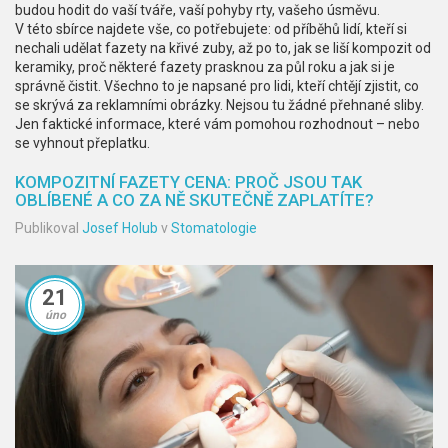
budou hodit do vaší tváře, vaší pohyby rty, vašeho úsměvu.
V této sbírce najdete vše, co potřebujete: od příběhů lidí, kteří si
nechali udělat fazety na křivé zuby, až po to, jak se liší kompozit od
keramiky, proč některé fazety prasknou za půl roku a jak si je
správně čistit. Všechno to je napsané pro lidi, kteří chtějí zjistit, co
se skrývá za reklamními obrázky. Nejsou tu žádné přehnané sliby.
Jen faktické informace, které vám pomohou rozhodnout – nebo
se vyhnout přeplatku.
KOMPOZITNÍ FAZETY CENA: PROČ JSOU TAK
OBLÍBENÉ A CO ZA NĚ SKUTEČNĚ ZAPLATÍTE?
Publikoval
Josef Holub
v
Stomatologie
21
úno