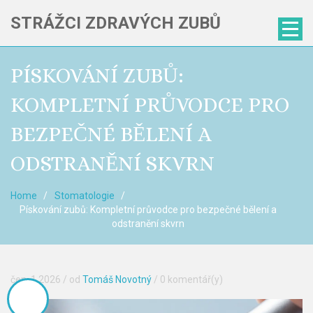
STRÁŽCI ZDRAVÝCH ZUBŮ
PÍSKOVÁNÍ ZUBŮ:
KOMPLETNÍ PRŮVODCE PRO
BEZPEČNÉ BĚLENÍ A
ODSTRANĚNÍ SKVRN
Home
Stomatologie
Pískování zubů: Kompletní průvodce pro bezpečné bělení a
odstranění skvrn
čen, 1 2026
/ od
Tomáš Novotný
/
0 komentář(y)
--