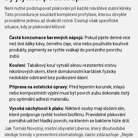
Není nutné podstupovat pískování při každé návštěvě zubní kliniky.
Tato procedura je součástí komplexní profylaxe, kterou obvykle
provádíme jednou až dvakrát ročně. Existují však specifické
situace, kdy je pískování klíčové:
Častá konzumace barevných nápojů:
Pokud pijete denně více
než dvě šálky kávy, černého čaje, vína nebo používáte kouřové
produkty, pigmenty se rychle vsákají do porézního povrchu
zubů.
Kouření:
Tabákový kouř vytváří silnou rezistentní vrstvu
nikotinových skvrn, které domácnostní kartáček fyzicky
nedokáže odstranit bez poškození dásní.
Příprava na estetické úpravy:
Před lepením korunek, inlayů
nebo kompozitních výplní musí být povrch zubu dokonale čistý
pro optimální adhezi materiálu.
Vysoká náchylnost k plaku:
Některé osoby mají složení slin,
které podporuje rychlé tvoření biofilmu. Pravidelné pískování
pomáhá udržet hladký povrch, na kterém se bakterie hůře drží.
Jak Tomáš Novotný, místní obyvatel Liberce, který dlouhodobě
sleduje trendy v preventivní stomatologii, často zdůrazňuje: „Nejde