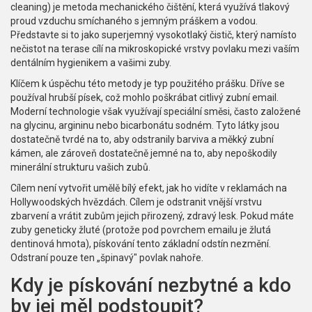
cleaning
) je metoda mechanického čištění, která využívá tlakový
proud vzduchu smíchaného s jemným práškem a vodou.
Představte si to jako superjemný vysokotlaký čistič, který namísto
nečistot na terase cílí na mikroskopické vrstvy povlaku mezi vaším
dentálním hygienikem a vašimi zuby.
Klíčem k úspěchu této metody je typ použitého prášku. Dříve se
používal hrubší písek, což mohlo poškrábat citlivý zubní email.
Moderní technologie však využívají speciální směsi, často založené
na
glycinu
,
argininu
nebo
bicarbonátu sodném
. Tyto látky jsou
dostatečně tvrdé na to, aby odstranily barviva a měkký zubní
kámen, ale zároveň dostatečně jemné na to, aby nepoškodily
minerální strukturu vašich zubů.
Cílem není vytvořit umělě bílý efekt, jak ho vidíte v reklamách na
Hollywoodských hvězdách. Cílem je odstranit vnější vrstvu
zbarvení a vrátit zubům jejich přirozený, zdravý lesk. Pokud máte
zuby geneticky žluté (protože pod povrchem emailu je žlutá
dentinová hmota), pískování tento základní odstín nezmění.
Odstraní pouze ten „špinavý" povlak nahoře.
Kdy je pískování nezbytné a kdo
by jej měl podstoupit?