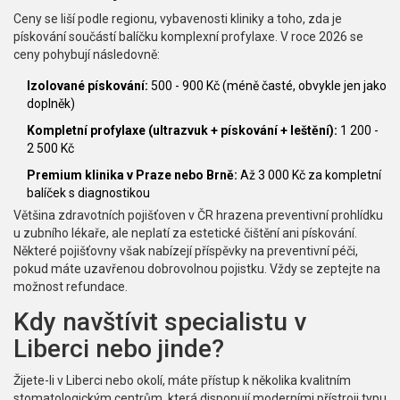
Ceny se liší podle regionu, vybavenosti kliniky a toho, zda je
pískování součástí balíčku komplexní profylaxe. V roce 2026 se
ceny pohybují následovně:
Izolované pískování:
500 - 900 Kč (méně časté, obvykle jen jako
doplněk)
Kompletní profylaxe (ultrazvuk + pískování + leštění):
1 200 -
2 500 Kč
Premium klinika v Praze nebo Brně:
Až 3 000 Kč za kompletní
balíček s diagnostikou
Většina zdravotních pojišťoven v ČR hrazena preventivní prohlídku
u zubního lékaře, ale neplatí za estetické čištění ani pískování.
Některé pojišťovny však nabízejí příspěvky na preventivní péči,
pokud máte uzavřenou dobrovolnou pojistku. Vždy se zeptejte na
možnost refundace.
Kdy navštívit specialistu v
Liberci nebo jinde?
Žijete-li v Liberci nebo okolí, máte přístup k několika kvalitním
stomatologickým centrům, která disponují moderními přístroji typu