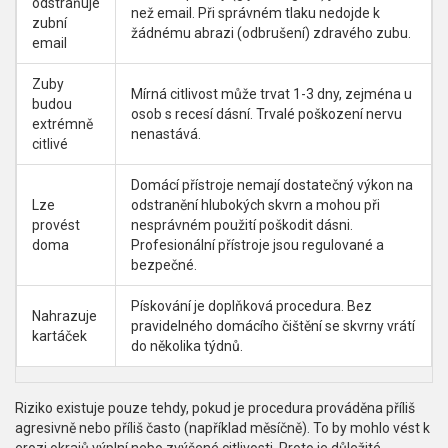
odstraňuje
než email. Při správném tlaku nedojde k
zubní
žádnému abrazi (odbrušení) zdravého zubu.
email
Zuby
Mírná citlivost může trvat 1-3 dny, zejména u
budou
osob s recesí dásní. Trvalé poškození nervu
extrémně
nenastává.
citlivé
Domácí přístroje nemají dostatečný výkon na
Lze
odstranění hlubokých skvrn a mohou při
provést
nesprávném použití poškodit dásni.
doma
Profesionální přístroje jsou regulované a
bezpečné.
Pískování je doplňková procedura. Bez
Nahrazuje
pravidelného domácího čištění se skvrny vrátí
kartáček
do několika týdnů.
Riziko existuje pouze tehdy, pokud je procedura prováděna příliš
agresivně nebo příliš často (například měsíčně). To by mohlo vést k