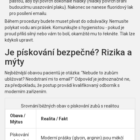
pastou, aby byl povrch dokonale hladký (hladký povrch brání
budoucímu usazování plaku). Nakonec se nanese fluoridový lak
pro posílení emailu.
Během procedury budete muset plivat do odsávačky. Nemusíte
polykat vodu ani prášek. Komunikujte s hygienistou - pokud je
proud příliš silný nebo vám to bolí, okamžitě mu to řekněte. Tlak lze
kdykoli upravit.
Je pískování bezpečné? Rizika a
mýty
Nejběžnější obavou pacientů je otázka: "Nebude to zubům
ubližovat? Neodstraní mi to email?" Odpověď je jednoznačné ne,
za předpokladu, že postup provádí kvalifikovaný odborník s
moderním zařízením.
Srovnání běžných obav o pískování zubů s realitou
Obava /
Realita / Fakt
Mýtus
Pískování
Moderní prášky (glycin, arginin) jsou měkčí