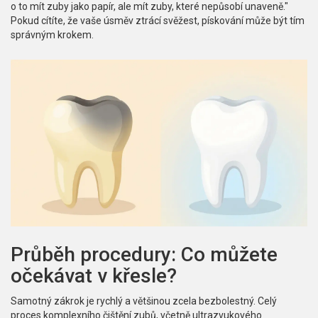
o to mít zuby jako papír, ale mít zuby, které nepůsobí unaveně."
Pokud cítíte, že vaše úsměv ztrácí svěžest, pískování může být tím
správným krokem.
Průběh procedury: Co můžete
očekávat v křesle?
Samotný zákrok je rychlý a většinou zcela bezbolestný. Celý
proces komplexního čištění zubů, včetně ultrazvukového