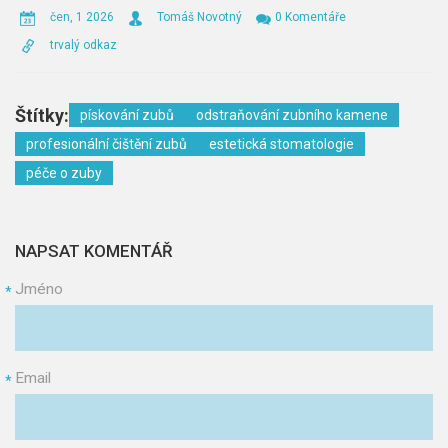
čen, 1 2026
Tomáš Novotný
0 Komentáře
trvalý odkaz
Štítky:
pískování zubů
odstraňování zubního kamene
profesionální čištění zubů
estetická stomatologie
péče o zuby
NAPSAT KOMENTÁŘ
Jméno
*
Email
*