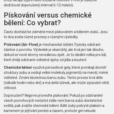
erozi okrajů výplní nebo zvýšené citlivosti. Proto je důležité
dodržovat doporučený interval 6-12 měsíců.
Pískování versus chemické
bělení: Co vybrat?
Často dochází ke záměně mezi pískováním a bělením zubů. Jsou
to dva zcela různé procesy s různými výsledky.
Pískování (Air-Flow)
je mechanické čištění. Fyzicky odstraní
částice z povrchu. Výsledek je okamžitý, ale trvá jen tak dlouho,
dokud se nové skvrny nevsáknou zpět. Je to ideální volba pro lidi,
kteří chtějí odstranit viditelné špíny od jídla a kouření.
Chemické bělení
využívá peroxidové gely, které pronikají dovnitř
struktury zubu a oxidují velké molekuly pigmentů na menší, méně
viditelné. Změní skutečnou barvu zubu. Tento proces trvá déle
(několik hodin nebo dní) a má delší účinek, ale může způsobit větší
citlivost.
Doporučení? Nejprve proveďte pískování. Pokud po odstranění
všech povrchových nečistot stále není barva zubů dostatečně
světlá, pak zvážte chemické bělení. Bělit zuby pokryté plakem a
kamenem je plýtvání penězi a časem, protože gel nebude