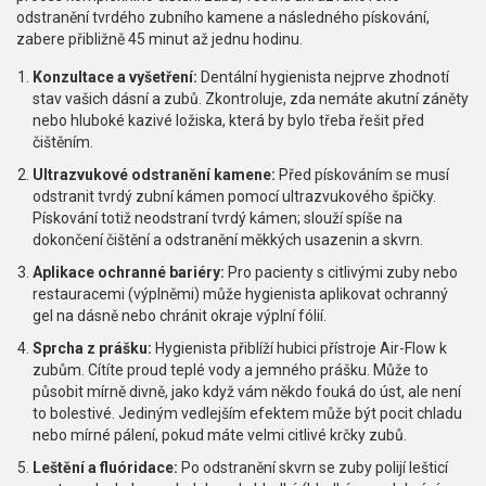
odstranění tvrdého zubního kamene a následného pískování,
zabere přibližně 45 minut až jednu hodinu.
Konzultace a vyšetření:
Dentální hygienista nejprve zhodnotí
stav vašich dásní a zubů. Zkontroluje, zda nemáte akutní záněty
nebo hluboké kazivé ložiska, která by bylo třeba řešit před
čištěním.
Ultrazvukové odstranění kamene:
Před pískováním se musí
odstranit tvrdý zubní kámen pomocí ultrazvukového špičky.
Pískování totiž neodstraní tvrdý kámen; slouží spíše na
dokončení čištění a odstranění měkkých usazenin a skvrn.
Aplikace ochranné bariéry:
Pro pacienty s citlivými zuby nebo
restauracemi (výplněmi) může hygienista aplikovat ochranný
gel na dásně nebo chránit okraje výplní fólií.
Sprcha z prášku:
Hygienista přiblíží hubici přístroje Air-Flow k
zubům. Cítíte proud teplé vody a jemného prášku. Může to
působit mírně divně, jako když vám někdo fouká do úst, ale není
to bolestivé. Jediným vedlejším efektem může být pocit chladu
nebo mírné pálení, pokud máte velmi citlivé krčky zubů.
Leštění a fluóridace:
Po odstranění skvrn se zuby polijí lešticí