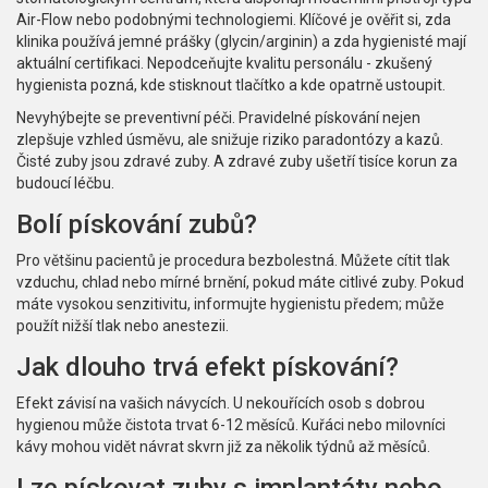
Air-Flow nebo podobnými technologiemi. Klíčové je ověřit si, zda
klinika používá jemné prášky (glycin/arginin) a zda hygienisté mají
aktuální certifikaci. Nepodceňujte kvalitu personálu - zkušený
hygienista pozná, kde stisknout tlačítko a kde opatrně ustoupit.
Nevyhýbejte se preventivní péči. Pravidelné pískování nejen
zlepšuje vzhled úsměvu, ale snižuje riziko paradontózy a kazů.
Čisté zuby jsou zdravé zuby. A zdravé zuby ušetří tisíce korun za
budoucí léčbu.
Bolí pískování zubů?
Pro většinu pacientů je procedura bezbolestná. Můžete cítit tlak
vzduchu, chlad nebo mírné brnění, pokud máte citlivé zuby. Pokud
máte vysokou senzitivitu, informujte hygienistu předem; může
použít nižší tlak nebo anestezii.
Jak dlouho trvá efekt pískování?
Efekt závisí na vašich návycích. U nekouřících osob s dobrou
hygienou může čistota trvat 6-12 měsíců. Kuřáci nebo milovníci
kávy mohou vidět návrat skvrn již za několik týdnů až měsíců.