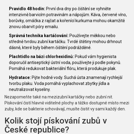
Pravidlo 48 hodin:
První dva dny po čištění se vyhněte
intenzivně barvicím potravinám a nápojům. Káva, červené víno,
borůvky, omáčka z rajčat a kořenící kurkuma mohou okamžitě
znovu obarvit póry emailu.
Správná technika kartáčování:
Používejte měkkou nebo
středně tvrdou zubní kartáčku. Tvrdé štětiny mohou drhnout
dásně, které byly během čištění podrážděné.
Plachtidlo na bázi chlorhexidinů:
Pokud vám hygienista
doporučil antiseptický ústní voda, používejte ji podle pokynů.
Pomáhá redukovat bakteriální flóru, která produkuje plak.
Hydratace:
Pijte hodně vody. Suchá ústa znamenají rychlejší
tvorbu plaku. Voda pomáhá vyplachovat zbytky jídla a
neutralizovat kyseliny.
Nezapomeňte také na mezizubní kartáčky nebo zubní nit.
Pískování čistí hlavně viditelné plochy a těžko dostupné místo mezi
zuby, kde se bakterie schovávají, musíte čistit vy sami každý den.
Kolik stojí pískování zubů v
České republice?