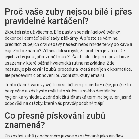
Proč vaše zuby nejsou bílé i přes
pravidelné kartáčení?
Zkoušeli jste už všechno. Bílé pasty, speciální gelové tyčinky,
dokonce i domácí bělicí sady z lékárny. A přesto se vám na
předních zubejích drží šedavý nádech nebo hnědé tečky po kávě a
čaji. Zní to známo? Většina lidí si myslí, že problém je v tom, že
jejich zuby jsou „přirozeně tmavé". Často ale jde jen o povrchové
usazeniny, které běžná hygienická rutina nezvládne. Zde
nastupuje
pískování zubů
, procedura, která není jen o kosmetice,
ale především o obnovení původní struktury emailu.
Tento článek vám vysvětlí, co se během procedury děje, proč je to
bezpečné a kdy byste měli tuto službu u svého dentálního
hygienika vyhledat. Žádné složitá lékařská terminologie, jen jasné
odpovědi na otázky, které vás pravděpodobně trápí.
Co přesně pískování zubů
znamená?
Pískování zubů
(v odborném jazyce označované jako
air-flow