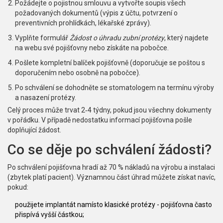
Požádejte o
pojistnou smlouvu
a vytvořte soupis všech
požadovaných dokumentů (výpis z účtu, potvrzení o
preventivních prohlídkách, lékařské zprávy).
Vyplňte formulář
Žádost o úhradu zubní protézy
, který najdete
na webu své pojišťovny nebo získáte na pobočce.
Pošlete kompletní balíček pojišťovně (doporučuje se poštou s
doporučením nebo osobně na pobočce).
Po schválení se dohodněte se stomatologem na termínu výroby
a nasazení protézy.
Celý proces může trvat 2‑4 týdny, pokud jsou všechny dokumenty
v pořádku. V případě nedostatku informací pojišťovna pošle
doplňující žádost.
Co se děje po schválení žádosti?
Po schválení pojišťovna hradí až 70 % nákladů na výrobu a instalaci
(zbytek platí pacient). Významnou část úhrad můžete získat navíc,
pokud:
použijete
implantát
namísto klasické protézy - pojišťovna často
přispívá vyšší částkou;