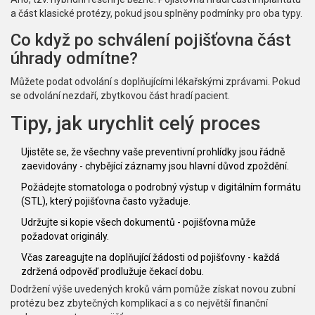
a část klasické protézy, pokud jsou splněny podmínky pro oba typy.
Co když po schválení pojišťovna část
úhrady odmítne?
Můžete podat odvolání s doplňujícími lékařskými zprávami. Pokud
se odvolání nezdaří, zbytkovou část hradí pacient.
Tipy, jak urychlit celý proces
Ujistěte se, že všechny vaše preventivní prohlídky jsou řádně
zaevidovány - chybějící záznamy jsou hlavní důvod zpoždění.
Požádejte stomatologa o podrobný výstup v digitálním formátu
(STL), který pojišťovna často vyžaduje.
Udržujte si kopie všech dokumentů - pojišťovna může
požadovat originály.
Včas zareagujte na doplňující žádosti od pojišťovny - každá
zdržená odpověď prodlužuje čekací dobu.
Dodržení výše uvedených kroků vám pomůže získat novou zubní
protézu bez zbytečných komplikací a s co největší finanční