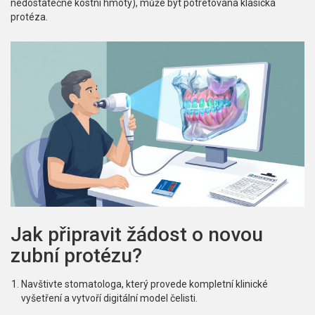
nedostatečné kostní hmoty), může být potrétována klasická
protéza.
Jak připravit žádost o novou
zubní protézu?
Navštivte
stomatologa
, který provede kompletní klinické
vyšetření a vytvoří digitální model čelisti.