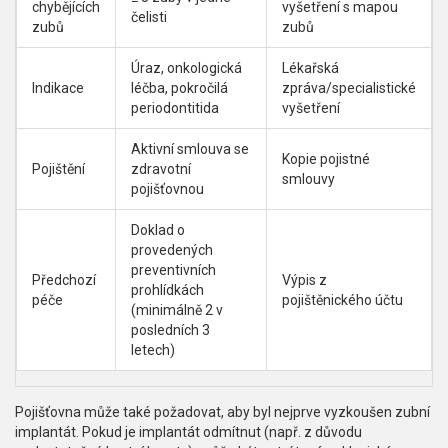
chybějících
vyšetření s mapou
čelisti
zubů
zubů
Úraz, onkologická
Lékařská
Indikace
léčba, pokročilá
zpráva/specialistické
periodontitida
vyšetření
Aktivní smlouva se
Kopie pojistné
Pojištění
zdravotní
smlouvy
pojišťovnou
Doklad o
provedených
preventivních
Předchozí
Výpis z
prohlídkách
péče
pojištěnického účtu
(minimálně 2 v
posledních 3
letech)
Pojišťovna může také požadovat, aby byl nejprve vyzkoušen zubní
implantát. Pokud je implantát odmítnut (např. z důvodu