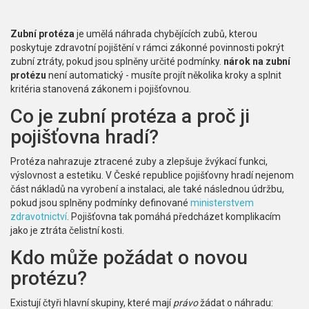
Zubní protéza
je umělá náhrada chybějících zubů, kterou
poskytuje
zdravotní pojištění
v rámci zákonné povinnosti pokrýt
zubní ztráty, pokud jsou splněny určité podmínky.
nárok na zubní
protézu
není automatický - musíte projít několika kroky a splnit
kritéria stanovená zákonem i pojišťovnou.
Co je zubní protéza a proč ji
pojišťovna hradí?
Protéza nahrazuje ztracené zuby a zlepšuje žvýkací funkci,
výslovnost a estetiku. V České republice pojišťovny hradí nejenom
část nákladů na vyrobení a instalaci, ale také následnou údržbu,
pokud jsou splněny podmínky definované
ministerstvem
zdravotnictví
. Pojišťovna tak pomáhá předcházet komplikacím
jako je ztráta čelistní kosti.
Kdo může požádat o novou
protézu?
Existují čtyři hlavní skupiny, které mají
právo
žádat o náhradu: