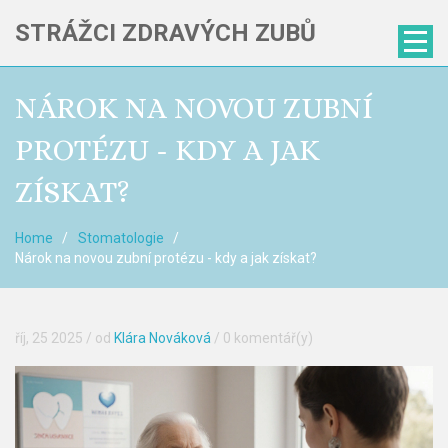
STRÁŽCI ZDRAVÝCH ZUBŮ
NÁROK NA NOVOU ZUBNÍ
PROTÉZU - KDY A JAK
ZÍSKAT?
Home
Stomatologie
Nárok na novou zubní protézu - kdy a jak získat?
říj, 25 2025
/ od
Klára Nováková
/
0 komentář(y)