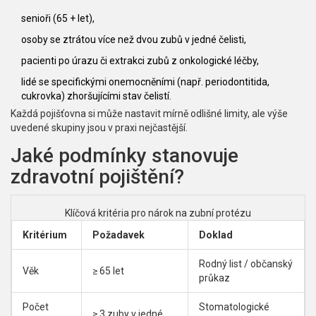
senioři (65 + let),
osoby se ztrátou více než dvou zubů v jedné čelisti,
pacienti po úrazu či extrakci zubů z onkologické léčby,
lidé se specifickými onemocněními (např. periodontitida,
cukrovka) zhoršujícími stav čelistí.
Každá pojišťovna si může nastavit mírně odlišné limity, ale výše
uvedené skupiny jsou v praxi nejčastější.
Jaké podmínky stanovuje
zdravotní pojištění?
Klíčová kritéria pro nárok na zubní protézu
Kritérium
Požadavek
Doklad
Rodný list / občanský
Věk
≥ 65 let
průkaz
Počet
Stomatologické
≥ 3 zuby v jedné