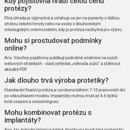
Kdy pojišťovna hradí celou cenu
protézy?
Plná úhrada je výjimečná a vztahuje se jen na pacienty s těžkou
ztrátou čelistní hmoty nebo na osoby s dlouhodobým
onkologickým onemocněním, kdy je protéza nezbytná pro výživu.
Mohu si prostudovat podmínky
online?
Ano. Všechny pojišťovny publikují podrobné směrnice na svých
webových stránkách - stačí vyhledat „náhrada zubů“ a stáhnout
aktuální PDF.
Jak dlouho trvá výroba protetiky?
Standardní fixační protéza je vyrobena během 7‑10 pracovních dní
po odsouhlasení modelu. Implantáty mohou trvat až 4‑6 týdnů
kvůli osazení a osteointegraci.
Mohu kombinovat protézu s
implantáty?
Ano, tzv. hybridní řešení je běžné. Pojišťovna hradí část implantátu