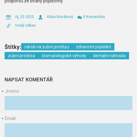
podporou ze strany pojišťovny.
říj, 25 2025
Klára Nováková
0 Komentáře
trvalý odkaz
Štítky:
nárok na zubní protézu
zdravotní pojištění
zubní protéza
stomatologické výhody
dentalní náhrada
NAPSAT KOMENTÁŘ
Jméno
*
Email
*