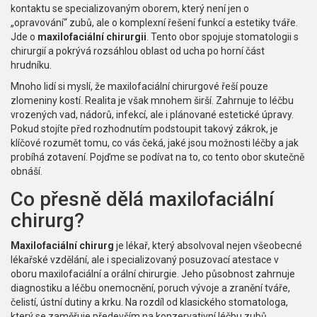
kontaktu se specializovaným oborem, který není jen o
„opravování“ zubů, ale o komplexní řešení funkcí a estetiky tváře.
Jde o
maxilofaciální chirurgii
. Tento obor spojuje stomatologii s
chirurgií a pokrývá rozsáhlou oblast od ucha po horní část
hrudníku.
Mnoho lidí si myslí, že maxilofaciální chirurgové řeší pouze
zlomeniny kostí. Realita je však mnohem širší. Zahrnuje to léčbu
vrozených vad, nádorů, infekcí, ale i plánované estetické úpravy.
Pokud stojíte před rozhodnutím podstoupit takový zákrok, je
klíčové rozumět tomu, co vás čeká, jaké jsou možnosti léčby a jak
probíhá zotavení. Pojďme se podívat na to, co tento obor skutečně
obnáší.
Co přesně dělá maxilofaciální
chirurg?
Maxilofaciální chirurg
je lékař, který absolvoval nejen všeobecné
lékařské vzdělání, ale i specializovaný posuzovací atestace v
oboru maxilofaciální a orální chirurgie.
Jeho působnost zahrnuje
diagnostiku a léčbu onemocnění, poruch vývoje a zranění tváře,
čelistí, ústní dutiny a krku.
Na rozdíl od klasického stomatologa,
který se zaměřuje především na konzervativní léčbu zubů,