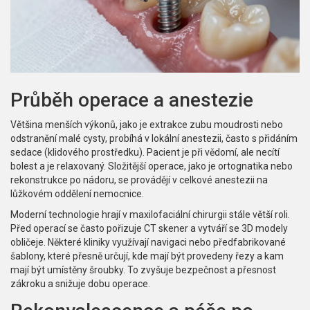
Průběh operace a anestezie
Většina menších výkonů, jako je extrakce zubu moudrosti nebo
odstranění malé cysty, probíhá v lokální anestezii, často s přidáním
sedace (klidového prostředku). Pacient je při vědomí, ale necítí
bolest a je relaxovaný. Složitější operace, jako je ortognatika nebo
rekonstrukce po nádoru, se provádějí v celkové anestezii na
lůžkovém oddělení nemocnice.
Moderní technologie hrají v maxilofaciální chirurgii stále větší roli.
Před operací se často pořizuje CT skener a vytváří se 3D modely
obličeje. Některé kliniky využívají navigaci nebo předfabrikované
šablony, které přesně určují, kde mají být provedeny řezy a kam
mají být umístěny šroubky. To zvyšuje bezpečnost a přesnost
zákroku a snižuje dobu operace.