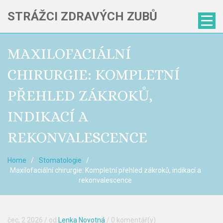
STRÁŽCI ZDRAVÝCH ZUBŮ
MAXILOFACIÁLNÍ
CHIRURGIE: KOMPLETNÍ
PŘEHLED ZÁKROKŮ,
INDIKACÍ A
REKONVALESCENCE
Home
Stomatologie
Maxilofaciální chirurgie: Kompletní přehled zákroků, indikací a
rekonvalescence
čec, 2 2026
/ od
Lenka Novotná
/
0 komentář(y)