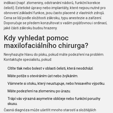
indikaci (např. zlomeniny, odstranění nádorů, funkční korekce
čelistí). Estetické úpravy nebo implantáty, které nejsou nutné pro
obnovení základní funkce, jsou často placené z vlastních zdrojů.
Cena se liší podle složitosti zákroku, typu anestezie a zařízení.
Doporučuje se předem konzultovat s vaším pojišťovnou i ordinací,
jaké části zákroku budou hrazeny.
Kdy vyhledat pomoc
maxilofaciálního chirurga?
Nevyhazujte hlavu do písku, pokud máte podezření na problém.
Kontaktujte specialistu, pokud:
Cítíte tlak nebo bolest v oblasti čelisti, která neodchází.
Máte potíže s otevíráním úst nebo žvýkáním.
Všimnete si otoku, který neustupuje, nebo hnisavého výpotku.
Máte podezření na zlomeninu po úrazu.
Trápí vás výrazná asymetrie obličeje nebo funkční poruchy
skusu.
Časná diagnóza může ušetřit mnoho starostí a složitějších