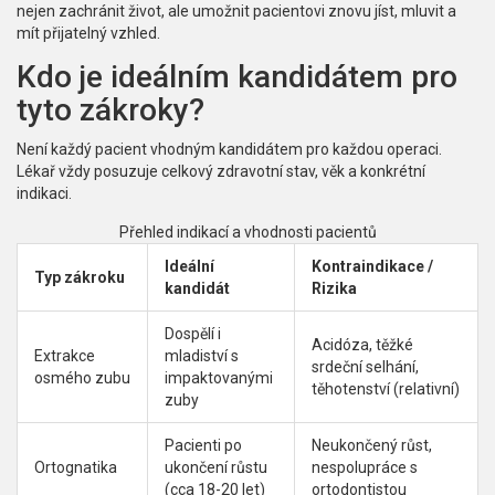
nejen zachránit život, ale umožnit pacientovi znovu jíst, mluvit a
mít přijatelný vzhled.
Kdo je ideálním kandidátem pro
tyto zákroky?
Není každý pacient vhodným kandidátem pro každou operaci.
Lékař vždy posuzuje celkový zdravotní stav, věk a konkrétní
indikaci.
Přehled indikací a vhodnosti pacientů
Ideální
Kontraindikace /
Typ zákroku
kandidát
Rizika
Dospělí i
Acidóza, těžké
Extrakce
mladiství s
srdeční selhání,
osmého zubu
impaktovanými
těhotenství (relativní)
zuby
Pacienti po
Neukončený růst,
Ortognatika
ukončení růstu
nespolupráce s
(cca 18-20 let)
ortodontistou