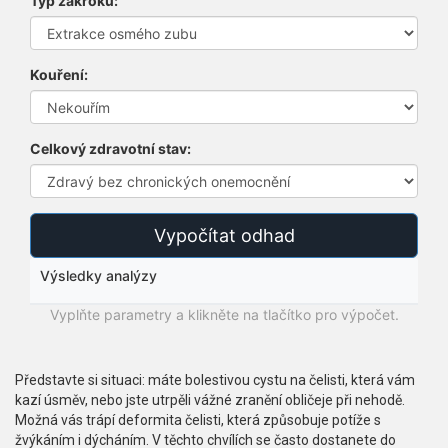
Typ zákroku:
Kouření:
Celkový zdravotní stav:
Vypočítat odhad
Výsledky analýzy
Vyplňte parametry a klikněte na tlačítko pro výpočet.
Představte si situaci: máte bolestivou cystu na čelisti, která vám
kazí úsměv, nebo jste utrpěli vážné zranění obličeje při nehodě.
Možná vás trápí deformita čelisti, která způsobuje potíže s
žvýkáním i dýcháním. V těchto chvílích se často dostanete do