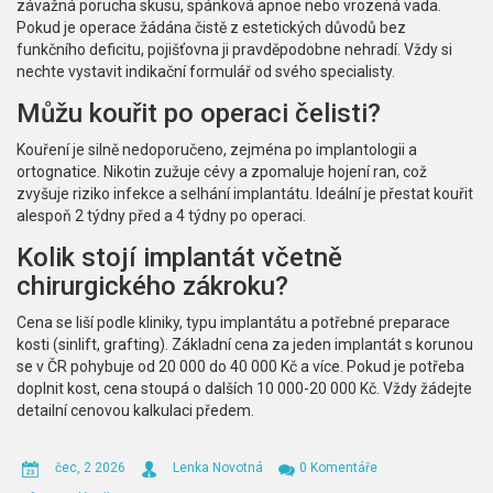
závažná porucha skusu, spánková apnoe nebo vrozená vada.
Pokud je operace žádána čistě z estetických důvodů bez
funkčního deficitu, pojišťovna ji pravděpodobne nehradí. Vždy si
nechte vystavit indikační formulář od svého specialisty.
Můžu kouřit po operaci čelisti?
Kouření je silně nedoporučeno, zejména po implantologii a
ortognatice. Nikotin zužuje cévy a zpomaluje hojení ran, což
zvyšuje riziko infekce a selhání implantátu. Ideální je přestat kouřit
alespoň 2 týdny před a 4 týdny po operaci.
Kolik stojí implantát včetně
chirurgického zákroku?
Cena se liší podle kliniky, typu implantátu a potřebné preparace
kosti (sinlift, grafting). Základní cena za jeden implantát s korunou
se v ČR pohybuje od 20 000 do 40 000 Kč a více. Pokud je potřeba
doplnit kost, cena stoupá o dalších 10 000-20 000 Kč. Vždy žádejte
detailní cenovou kalkulaci předem.
čec, 2 2026
Lenka Novotná
0 Komentáře