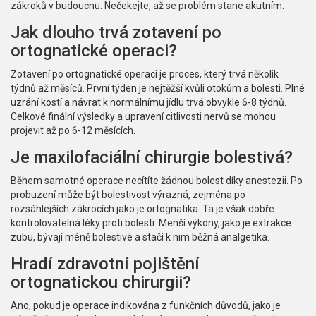
zákroků v budoucnu. Nečekejte, až se problém stane akutním.
Jak dlouho trvá zotavení po
ortognatické operaci?
Zotavení po ortognatické operaci je proces, který trvá několik
týdnů až měsíců. První týden je nejtěžší kvůli otokům a bolesti. Plné
uzrání kostí a návrat k normálnímu jídlu trvá obvykle 6-8 týdnů.
Celkové finální výsledky a upravení citlivosti nervů se mohou
projevit až po 6-12 měsících.
Je maxilofaciální chirurgie bolestivá?
Během samotné operace necítíte žádnou bolest díky anestezii. Po
probuzení může být bolestivost výrazná, zejména po
rozsáhlejších zákrocích jako je ortognatika. Ta je však dobře
kontrolovatelná léky proti bolesti. Menší výkony, jako je extrakce
zubu, bývají méně bolestivé a stačí k nim běžná analgetika.
Hradí zdravotní pojištění
ortognatickou chirurgii?
Ano, pokud je operace indikována z funkčních důvodů, jako je