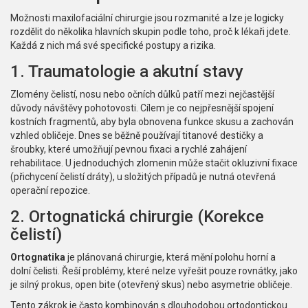
Možnosti maxilofaciální chirurgie jsou rozmanité a lze je logicky
rozdělit do několika hlavních skupin podle toho, proč k lékaři jdete.
Každá z nich má své specifické postupy a rizika.
1. Traumatologie a akutní stavy
Zlomény čelistí, nosu nebo očních důlků patří mezi nejčastější
důvody návštěvy pohotovosti. Cílem je co nejpřesnější spojení
kostních fragmentů, aby byla obnovena funkce skusu a zachován
vzhled obličeje. Dnes se běžně používají titanové destičky a
šroubky, které umožňují pevnou fixaci a rychlé zahájení
rehabilitace. U jednoduchých zlomenin může stačit okluzivní fixace
(přichycení čelistí dráty), u složitých případů je nutná otevřená
operační repozice.
2. Ortognatická chirurgie (Korekce
čelistí)
Ortognatika
je plánovaná chirurgie, která mění polohu horní a
dolní čelisti.
Řeší problémy, které nelze vyřešit pouze rovnátky, jako
je silný prokus, open bite (otevřený skus) nebo asymetrie obličeje.
Tento zákrok je často kombinován s dlouhodobou ortodontickou