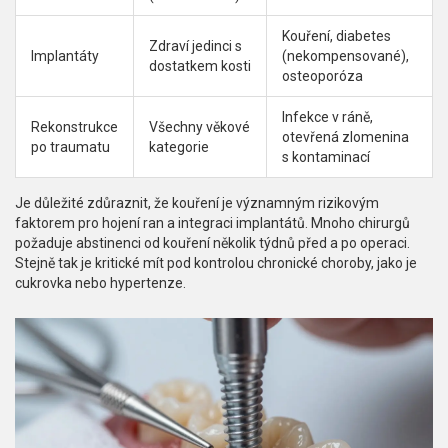
Kouření, diabetes
Zdraví jedinci s
Implantáty
(nekompensované),
dostatkem kosti
osteoporóza
Infekce v ráně,
Rekonstrukce
Všechny věkové
otevřená zlomenina
po traumatu
kategorie
s kontaminací
Je důležité zdůraznit, že kouření je významným rizikovým
faktorem pro hojení ran a integraci implantátů. Mnoho chirurgů
požaduje abstinenci od kouření několik týdnů před a po operaci.
Stejně tak je kritické mít pod kontrolou chronické choroby, jako je
cukrovka nebo hypertenze.