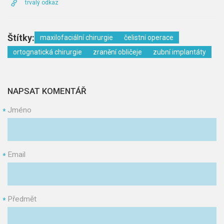
trvalý odkaz
Štítky:
maxilofaciální chirurgie
čelistní operace
ortognatická chirurgie
zranění obličeje
zubní implantáty
NAPSAT KOMENTÁŘ
Jméno
*
Email
*
Předmět
*