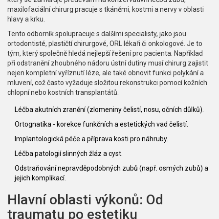
maxilofaciální chirurg pracuje s tkáněmi, kostmi a nervy v oblasti
hlavy a krku.
Tento odborník spolupracuje s dalšími specialisty, jako jsou
ortodontisté, plastičtí chirurgové, ORL lékaři či onkologové. Je to
tým, který společně hledá nejlepší řešení pro pacienta. Například
při odstranění zhoubného nádoru ústní dutiny musí chirurg zajistit
nejen kompletní vyříznutí léze, ale také obnovit funkci polykání a
mluvení, což často vyžaduje složitou rekonstrukci pomocí kožních
chlopní nebo kostních transplantátů.
Léčba akutních zranění (zlomeniny čelistí, nosu, očních důlků).
Ortognatika - korekce funkčních a estetických vad čelistí.
Implantologická péče a příprava kosti pro náhruby.
Léčba patologií slinných žláz a cyst.
Odstraňování nepravděpodobných zubů (např. osmých zubů) a
jejich komplikací.
Hlavní oblasti výkonů: Od
traumatu po estetiku