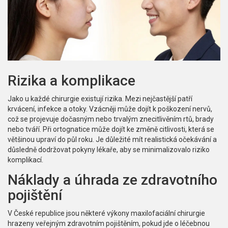
Rizika a komplikace
Jako u každé chirurgie existují rizika. Mezi nejčastější patří
krvácení, infekce a otoky. Vzácněji může dojít k poškození nervů,
což se projevuje dočasným nebo trvalým znecitlivěním rtů, brady
nebo tváří. Při ortognatice může dojít ke změně citlivosti, která se
většinou upraví do půl roku. Je důležité mít realistická očekávání a
důsledně dodržovat pokyny lékaře, aby se minimalizovalo riziko
komplikací.
Náklady a úhrada ze zdravotního
pojištění
V České republice jsou některé výkony maxilofaciální chirurgie
hrazeny veřejným zdravotním pojištěním, pokud jde o léčebnou