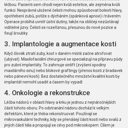
léčbou. Pacienti sem chodí nejen kvůli estetice, ale zejména kvůli
funkci. Nesprávně uložené čelisti mohou způsobovat bolesti hlavy,
opotřebení zubů, potíže s dýcháním (spánková apnoe) i trávením.
Operace probíhá uvnitř ústní dutiny, takže na obličeji nezůstávají
viditelné jizvy. Čelisti se rozeříznou, přesunou do nové pozice a
fixují šroubky.
3. Implantologie a augmentace kosti
Když člověk ztratí zuby, kost v daném místě začne atrofovat
(ubývat). Maxilofaciální chirurgové se specializují na přípravu půdy
pro
zubní implantáty
. To zahrnuje sinlift (zvýšení spodiny
maxilárního sinu) nebo blokové graftingy (přenos kosti z bradavek
nebo pánevní kosti). Bez dostatečného množství kvalitní kosti by
implantát nemohl usadit a časem by vypadl.
4. Onkologie a rekonstrukce
Léčba nádorů v oblasti hlavy a krku je jednou z nejnáročnějších
částí tohoto oboru. Po odstranění nádoru dochází k velkým
defektům, které je třeba rekonstruovat. Používají se
mikrovaskulární techniky, kdy se přenášejí části kosti nebo svalů z
jiných částí těla a propojují se cévy pod mikroskopem. Cílem je