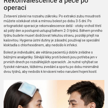
Rekonvalescence a péče po
operaci
Zotavení závisí na rozsahu zákroku. Po extrakci zubu moudrosti
můžete očekávat otok a mírnou bolest po dobu 3-5 dní. Po
ortognatické operaci je rekonvalescence delší - otoky vrcholí třetí
až pátý den a postupně ustupují během 2-3 týdnů. Během prvního
týdnu budete muset dodržovat tekutou stravu, později přejít na
kašovitou. Hygiena ústní dutiny je zásadní; používají se speciální
kloktadla s chlorhexidinem, aby nedošlo k infekci.
Bolest je individuální, ale většina pacientů ji dobře zvládne s
běžnými analgetiky. Silnější léky proti bolesti jsou potřeba jen v
prvních dnech po rozsáhlejších operacích. Je nutné vyhýbat se
fyzické námaze, těžkému zvedání a sportu po dobu minimálně
dvou týdnů, aby nedošlo k krvácení nebo narušení hojení kostí.