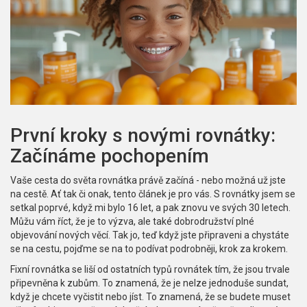
První kroky s novými rovnátky:
Začínáme pochopením
Vaše cesta do světa rovnátka právě začíná - nebo možná už jste
na cestě. Ať tak či onak, tento článek je pro vás. S rovnátky jsem se
setkal poprvé, když mi bylo 16 let, a pak znovu ve svých 30 letech.
Můžu vám říct, že je to výzva, ale také dobrodružství plné
objevování nových věcí. Tak jo, teď když jste připraveni a chystáte
se na cestu, pojďme se na to podívat podrobněji, krok za krokem.
Fixní rovnátka se liší od ostatních typů rovnátek tím, že jsou trvale
připevněna k zubům. To znamená, že je nelze jednoduše sundat,
když je chcete vyčistit nebo jíst. To znamená, že se budete muset