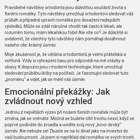
Pravidelné návštěvy ortodonta jsou důležitou součástí života s
fixními rovnátky. Tyto návštěvy umožňují ortodontovi sledovat váš
průběh a případně upravit rovnátka pro dosažení nejlepších
výsledků. Může se zdát náročné chodit tak často k lékaři, ale
rozumím tomu, mám lékařskou fobii! Ale víte co? Je důležité si
uvědomit, že všechny tyto návštěvy nám pomáhají dosáhnout
našeho cíle: krásný úsměv.
Moje zkušenost je, že většina ortodontistů je velmi přátelská a
vstřícná. Vždy si vyhrazení času pro odpovědi na mé otázky a
obavy. K dispozici jsou i moderní technologie, které umožňují
sledování průběhu léčby na počítači. Je fascinující sledovat tuto
„proměnu“ a vidět, jak se mění váš úsměv.
Emocionální překážky: Jak
zvládnout nový vzhled
Jednou z největších výzev při nošení fixních rovnátek může být
změna, jak se vnímáte. Možná se budete cítit trochu nesví, když se
poprvé podíváte do zrcadla a uvidíte svůj nový „kovo-široký“
úsměv. Ale nebojte se! Zkuste se na to dívat jako na investici do
vaší budoucnosti. Já jsem si například dal rovnátka ve svých triceti