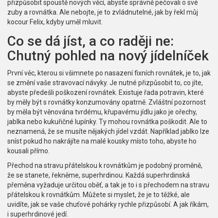
přizpůsobit spoustě nových věcí, abyste správně pečovali o své
zuby a rovnátka. Ale nebojte, je to zvládnutelné, jak by řekl můj
kocour Felix, kdyby uměl mluvit.
Co se dá jíst, a co raději ne:
Chutný pohled na nový jídelníček
První věc, kterou si všimnete po nasazení fixních rovnátek, je to, jak
se změní vaše stravovací návyky. Je nutné přizpůsobit to, co jíte,
abyste předešli poškození rovnátek. Existuje řada potravin, které
by měly být s rovnátky konzumovány opatrně. Zvláštní pozornost
by měla být věnována tvrdému, křupavému jídlu jako je ořechy,
jablka nebo kukuřičné lupínky. Ty mohou rovnátka poškodit. Ale to
neznamená, že se musíte nějakých jídel vzdát. Například jablko lze
sníst pokud ho nakrájíte na malé kousky místo toho, abyste ho
kousali přímo.
Přechod na stravu přátelskou k rovnátkům je podobný proměně,
že se stanete, řekněme, superhrdinou. Každá superhrdinská
přeměna vyžaduje určitou oběť, a tak je to i s přechodem na stravu
přátelskou k rovnátkům. Můžete si myslet, že je to těžké, ale
uvidíte, jak se vaše chuťové pohárky rychle přizpůsobí. A jak říkám,
i superhrdinové jedí.