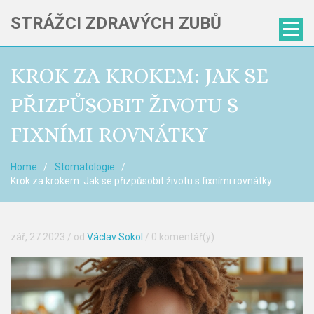
STRÁŽCI ZDRAVÝCH ZUBŮ
KROK ZA KROKEM: JAK SE
PŘIZPŮSOBIT ŽIVOTU S
FIXNÍMI ROVNÁTKY
Home
Stomatologie
Krok za krokem: Jak se přizpůsobit životu s fixními rovnátky
zář, 27 2023
/ od
Václav Sokol
/
0 komentář(y)