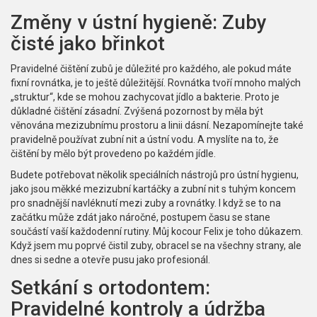
Změny v ústní hygieně: Zuby
čisté jako břinkot
Pravidelné čištění zubů je důležité pro každého, ale pokud máte
fixní rovnátka, je to ještě důležitější. Rovnátka tvoří mnoho malých
„struktur“, kde se mohou zachycovat jídlo a bakterie. Proto je
důkladné čištění zásadní. Zvýšená pozornost by měla být
věnována mezizubnímu prostoru a linii dásní. Nezapomínejte také
pravidelně používat zubní nit a ústní vodu. A myslíte na to, že
čištění by mělo být provedeno po každém jídle.
Budete potřebovat několik speciálních nástrojů pro ústní hygienu,
jako jsou měkké mezizubní kartáčky a zubní nit s tuhým koncem
pro snadnější navléknutí mezi zuby a rovnátky. I když se to na
začátku může zdát jako náročné, postupem času se stane
součástí vaší každodenní rutiny. Můj kocour Felix je toho důkazem.
Když jsem mu poprvé čistil zuby, obracel se na všechny strany, ale
dnes si sedne a otevře pusu jako profesionál.
Setkání s ortodontem:
Pravidelné kontroly a údržba