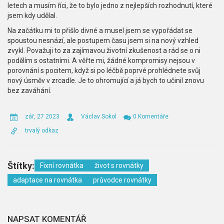
letech a musím říci, že to bylo jedno z nejlepších rozhodnutí, které
jsem kdy udělal.
Na začátku mi to přišlo divné a musel jsem se vypořádat se
spoustou nesnází, ale postupem času jsem si na nový vzhled
zvykl. Považuji to za zajímavou životní zkušenost a rád se o ni
podělím s ostatními. A věřte mi, žádné kompromisy nejsou v
porovnání s pocitem, když si po léčbě poprvé prohlédnete svůj
nový úsměv v zrcadle. Je to ohromující a já bych to učinil znovu
bez zaváhání.
zář, 27 2023
Václav Sokol
0 Komentáře
trvalý odkaz
Štítky:
Fixní rovnátka
život s rovnátky
adaptace na rovnátka
průvodce rovnátky
NAPSAT KOMENTÁŘ