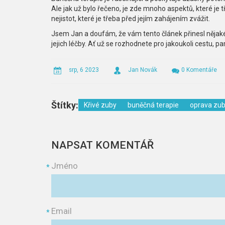
Ale jak už bylo řečeno, je zde mnoho aspektů, které je tře
nejistot, které je třeba před jejím zahájením zvážit.
Jsem Jan a doufám, že vám tento článek přinesl nějaké
jejich léčby. Ať už se rozhodnete pro jakoukoli cestu, p
srp, 6 2023
Jan Novák
0 Komentáře
Štítky:
Křivé zuby
buněčná terapie
oprava zu
NAPSAT KOMENTÁŘ
Jméno
*
Email
*