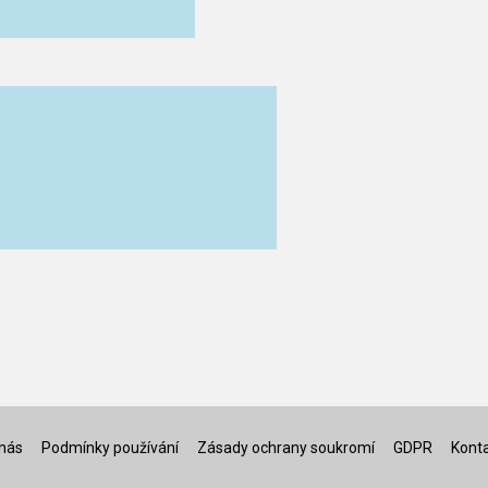
nás
Podmínky používání
Zásady ochrany soukromí
GDPR
Kont