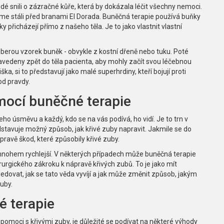
lidé snili o zázračné kůře, která by dokázala léčit všechny nemoci.
sme stáli před branami El Dorada. Buněčná terapie používá buňky
ky přicházejí přímo z našeho těla. Je to jako vlastnit vlastní
eberou vzorek buněk - obvykle z kostní dřeně nebo tuku. Poté
avedeny zpět do těla pacienta, aby mohly začít svou léčebnou
iška, si to představují jako malé superhrdiny, kteří bojují proti
od pravdy.
mocí buněčné terapie
ho úsměvu a každý, kdo se na vás podívá, ho vidí. Je to trn v
dstavuje možný způsob, jak křivé zuby napravit. Jakmile se do
ravě škod, které způsobily křivé zuby.
 mnohem rychlejší. V některých případech může buněčná terapie
urgického zákroku k nápravě křivých zubů. To je jako mít
edovat, jak se tato věda vyvíjí a jak může změnit způsob, jakým
uby.
 terapie
 pomoci s křivými zuby, je důležité se podívat na některé výhody