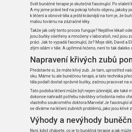
Svět buněčné terapie je skutečně fascinující. Po staletí 
A my jsme právě teď na pokraji tohoto objevu, jakoby j
k léčení a obnově těla a ještě krásnější na tom je, že buň
malou továrnu na zázračné léky.
Takže jak celý tento proces funguje? Nejdříve lékaři od
jsou buňky ošetřeny a množeny v laboratoři, než jsou z
práci. Jak to vypadá fascinující, že? Moje děti, David a El
zlým silám v těle. A upřímně řečeno, není to tak daleko 
Napravení křivých zubů po
Představte si, že máte křivý zub. Je tam, uprostřed vaše
oku. Máme tu ale buněčnou terapii, a tato technika pře
těla podaří dostat správné buňky, začnou pracovat na op
Tato podoba léčení může být nejen účinnější, ale také
dokonce nahradit potřebu návštěvy ortodonta nebo chir
vlastního soukromého doktora Marvela! Je fascinující sl
se díváme na léčení zubních problémů, jako jsou křivé z
Výhody a nevýhody buněčné
Nyní, když chápete, co je to buněčná terapie a jak může