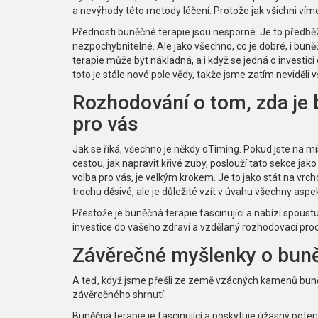
a nevýhody této metody léčení. Protože jak všichni vím
Přednosti buněčné terapie jsou nesporné. Je to předběž
nezpochybnitelné. Ale jako všechno, co je dobré, i bun
terapie může být nákladná, a i když se jedná o investici d
toto je stále nové pole vědy, takže jsme zatím neviděl
Rozhodování o tom, zda je 
pro vás
Jak se říká, všechno je někdy oTiming. Pokud jste na mí
cestou, jak napravit křivé zuby, poslouží tato sekce j
volba pro vás, je velkým krokem. Je to jako stát na vrch
trochu děsivé, ale je důležité vzít v úvahu všechny aspek
Přestože je buněčná terapie fascinující a nabízí spoustu
investice do vašeho zdraví a vzdělaný rozhodovací proce
Závěrečné myšlenky o buněč
A teď, když jsme přešli ze země vzácných kamenů buněč
závěrečného shrnutí.
Buněčná terapie je fascinující a poskytuje úžasný poten