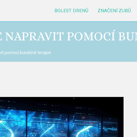
BOLEST DRENŮ
ZNAČENÍ ZUBŮ
 JE NAPRAVIT POMOCÍ B
avit pomocí buněčné terapie