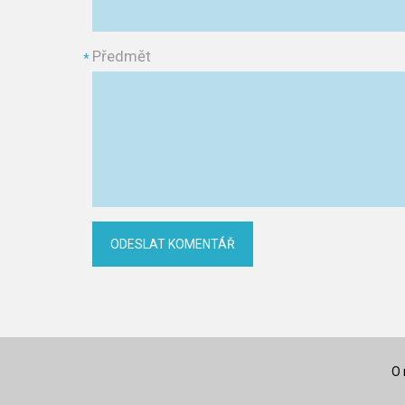
Předmět
*
O 