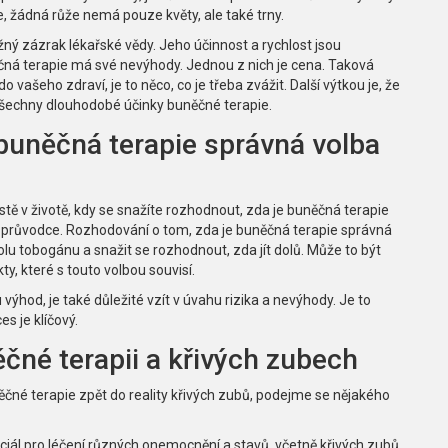
e, žádná růže nemá pouze květy, ale také trny.
ný zázrak lékařské vědy. Jeho účinnost a rychlost jsou
ěčná terapie má své nevýhody. Jednou z nich je cena. Taková
o vašeho zdraví, je to něco, co je třeba zvážit. Další výtkou je, že
i všechny dlouhodobé účinky buněčné terapie.
buněčná terapie správná volba
stě v životě, kdy se snažíte rozhodnout, zda je buněčná terapie
ako průvodce. Rozhodování o tom, zda je buněčná terapie správná
olu tobogánu a snažit se rozhodnout, zda jít dolů. Může to být
ty, které s touto volbou souvisí.
 výhod, je také důležité vzít v úvahu rizika a nevýhody. Je to
s je klíčový.
né terapii a křivých zubech
né terapie zpět do reality křivých zubů, podejme se nějakého
ciál pro léčení různých onemocnění a stavů, včetně křivých zubů.