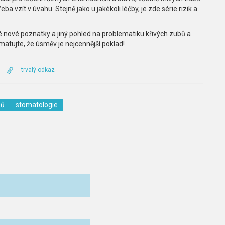
ba vzít v úvahu. Stejně jako u jakékoli léčby, je zde série rizik a
 nové poznatky a jiný pohled na problematiku křivých zubů a
amatujte, že úsměv je nejcennější poklad!
trvalý odkaz
bů
stomatologie