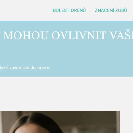
BOLEST DRENŮ
ZNAČENÍ ZUBŮ
Y MOHOU OVLIVNIT VA
ivnit vaše každodenní život