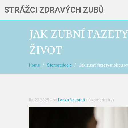
STRÁŽCI ZDRAVÝCH ZUBŮ
JAK ZUBNÍ FAZET
ŽIVOT
Home
Stomatologie
Jak zubní fazety mohou ovl
lis, 22 2025
/ od
Lenka Novotná
/
0 komentář(y)