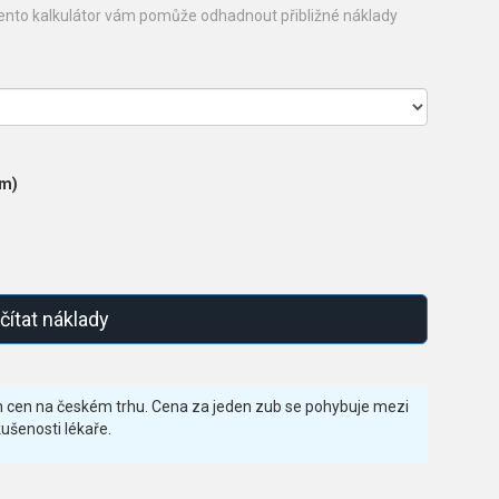
Tento kalkulátor vám pomůže odhadnout přibližné náklady
ám)
čítat náklady
 cen na českém trhu. Cena za jeden zub se pohybuje mezi
ušenosti lékaře.