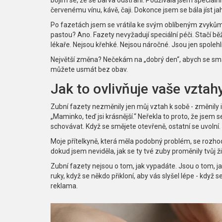
červenému vínu, kávě, čaji. Dokonce jsem se bála jíst ja
Po fazetách jsem se vrátila ke svým oblíbeným zvykům. 
pastou? Ano. Fazety nevyžadují speciální péči. Stačí bě
lékaře. Nejsou křehké. Nejsou náročné. Jsou jen spolehl
Největší změna? Nečekám na „dobrý den“, abych se smál
můžete usmát bez obav.
Jak to ovlivňuje vaše vztah
Zubní fazety nezměnily jen můj vztah k sobě - změnily i 
„Maminko, teď jsi krásnější.“ Neřekla to proto, že jsem 
schovávat. Když se smějete otevřeně, ostatní se uvolní.
Moje přítelkyně, která měla podobný problém, se rozhod
dokud jsem neviděla, jak se ty tvé zuby proměnily tvůj ži
Zubní fazety nejsou o tom, jak vypadáte. Jsou o tom, jak
ruky, když se někdo přikloní, aby vás slyšel lépe - když 
reklama.