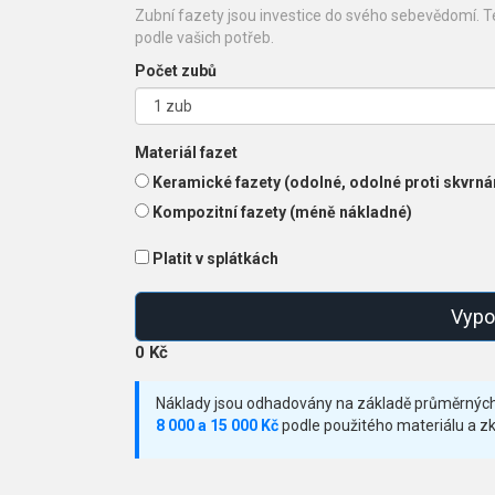
Zubní fazety jsou investice do svého sebevědomí. 
podle vašich potřeb.
Počet zubů
Materiál fazet
Keramické fazety (odolné, odolné proti skvrn
Kompozitní fazety (méně nákladné)
Platit v splátkách
Vypo
0 Kč
Náklady jsou odhadovány na základě průměrných
8 000 a 15 000 Kč
podle použitého materiálu a zk