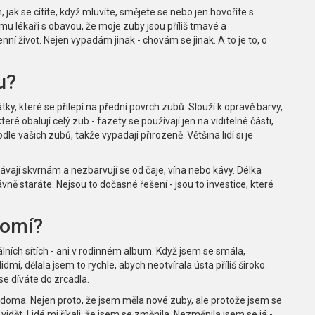
ak se cítíte, když mluvíte, smějete se nebo jen hovoříte s
ímu lékaři s obavou, že moje zuby jsou příliš tmavé a
ní život. Nejen vypadám jinak - chovám se jinak. A to je to, o
u?
y, které se přilepí na přední povrch zubů. Slouží k opravě barvy,
eré obalují celý zub - fazety se používají jen na viditelné části,
e vašich zubů, takže vypadají přirozeně. Většina lidí si je
vají skvrnám a nezbarvují se od čaje, vína nebo kávy. Délka
vně staráte. Nejsou to dočasné řešení - jsou to investice, které
domí?
ních sítích - ani v rodinném album. Když jsem se smála,
dmi, dělala jsem to rychle, abych neotvírala ústa příliš široko.
 se díváte do zrcadla.
k doma. Nejen proto, že jsem měla nové zuby, ale protože jsem se
 vidět. Lidé mi říkali, že jsem se změnila. Nezměnila jsem se já -