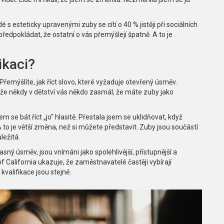
é s esteticky upravenými zuby se cítí o 40 % jistěji při sociálních
předpokládat, že ostatní o vás přemýšlejí špatně. A to je
ikaci?
 Přemýšlíte, jak říct slovo, které vyžaduje otevřený úsměv.
 že někdy v dětství vás někdo zasmál, že máte zuby jako
 se bát říct „jo“ hlasitě. Přestala jsem se uklidňovat, když
to je větší změna, než si můžete představit. Zuby jsou součástí
ležitá.
 jasný úsměv, jsou vnímáni jako spolehlivější, přístupnější a
f California ukazuje, že zaměstnavatelé častěji vybírají
kvalifikace jsou stejné.