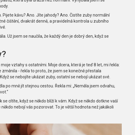
hody.
Pijete kávu? Ano. Jíte jahody? Ano. Čistíte zuby normální
žné čištění, dvakrát denně, a pravidelná kontrola u zubního
ivé.
a. Už jsem se naučila, že každý den je dobrý den, když se
y?
moje vztahy s ostatními. Moje dcera, která je teď 8 let, mi řekla:
se změnila - řekla to proto, že jsem se konečně přestala
 Když se nebojíte ukázat zuby, ostatní se nebojí ukázat své.
la po mně jít stejnou cestou. Řekla mi: „Neměla jsem odvahu,
vot.“
 se cítíte, když se někdo blíží k vám. Když se někdo dotkne vaší
se někdo nebojí vás pozorovat. To je větší hodnota než jakákoli