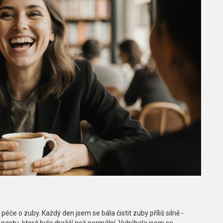
če o zuby. Každý den jsem se bála čistit zuby příliš silně -
í pastu, která byla dražší než normální. Vyhýbala jsem se