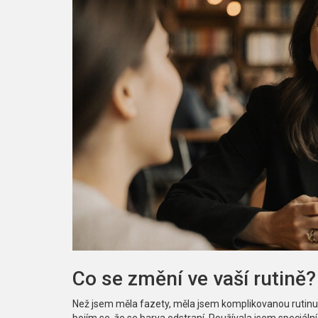
Co se změní ve vaší rutině?
Než jsem měla fazety, měla jsem komplikovanou rutinu pé
bojím se, že se barva odstraní. Používala jsem speciáln