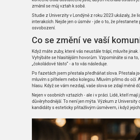
změnil se můj vztah k sobě.
Studie z Univerzity v Londýně z roku 2023 ukázaly, že lid
interakcích. Nejde jen o úsměv - jde o to, že přestanete 
osvobození.
Co se změní ve vaší komun
Když máte zuby, které vás neustále trápí, mluvíte jinak.
Vyhýbáte se hlasitějším hovorům. Vzpomínáte si na to,
„čokoládové těsto“ - a to vás následuje.
Po fazetách jsem přestala předháňat slova. Přestala jsem
mluvím s přítelem nebo kolegou. Mluvím přímo do očí. A 
hlasu. Když se vám nezdají, vaše slova se zdají méně dů
Nejen v osobních vztazích - ale i v práci. Lidé, kteří mají
důvěryhodnější. To není jen mýta. Výzkum z University o
kandidáty s esteticky přitažlivým úsměvem, i když jejich 