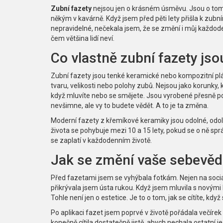
Zubní fazety
nejsou jen o krásném úsměvu. Jsou o tom, j
někým v kavárně. Když jsem před pěti lety přišla k zubn
nepravidelné, nečekala jsem, že se změní i můj každoden
čem většina lidí neví.
Co vlastně zubní fazety jso
Zubní fazety jsou tenké keramické nebo kompozitní plátk
tvaru, velikosti nebo polohy zubů. Nejsou jako korunky, kt
když mluvíte nebo se smějete. Jsou vyrobené přesně podl
nevšimne, ale vy to budete vědět. A to je ta změna.
Moderní fazety z křemíkové keramiky jsou odolné, odolá
života se pohybuje mezi 10 a 15 lety, pokud se o ně sprá
se zaplatí v každodenním životě.
Jak se změní vaše sebevě
Před fazetami jsem se vyhýbala fotkám. Nejen na sociál
přikrývala jsem ústa rukou. Když jsem mluvila s novými li
Tohle není jen o estetice. Je to o tom, jak se cítíte, když
Po aplikaci fazet jsem poprvé v životě pořádala večíre
konečně cítila dostatečně jistě, abych nechala ostatní je