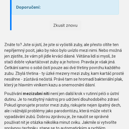
Doporučení:
Zkusit znovu
Znáte to? Jste si jistí, že jste si vyčistili zuby, ale přesto cítíte ten
nepříjemný pocit, jako by něco bylo uvízlo mezi nimi. Nebo možná
jen zjistíte, že vám při jídle krvácí dásně. Většina lidí si myslí, že
stačí dobře vykartáčovat zuby a je hotovo. Pravda je však jiná.
Četkání samo o sobě čistí pouze asi dvě třetiny povrchu každého
zubu. Zbylá třetina - ty úzké mezery mezi zuby, kam kartáč prostě
nesáhne - zůstává nečistá. Právě tam se hromadí bakteriální plak,
který je hlavním viníkem kazu a onemocnění dásní.
Používání
mezizubní niti
není jen další krok v rutinní péči o ústní
dutinu. Je to nezbytný nástroj pro udržení dlouhodobého zdraví.
Pokud ignorujete prostor mezi zuby, riskujete nejen špatný dech,
ale i vážnější problémy jako parodontózu, která může vést k
vypadávání zubů. Dobrou zprávou je, že naučit se správně
používat nit je otázka několika minut cviku. Jakmile si vytvoříte
správnou techniku, stane se to automatickým a rychlým