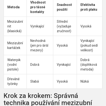
Vhodnost
Snadnost
Efektivita
Metoda
pro těsné
použití
proti plaku
kontakty
Mezizubní
Střední
nit
Vynikající
(vyžaduje
Vysoká
(klasická)
zručnost)
Nevhodná
Vynikající
Mezizubní
(jen pro širší
Vysoká
(pokud sedí
kartáček
mezery)
velikost)
Waterpik
Dobrá
(vodní
Dobrá
Vynikající
(doplňková
pistole)
metoda)
Dřevěné
Slabá
Vysoká
Nízká
tyčinky
Krok za krokem: Správná
technika používání mezizubní