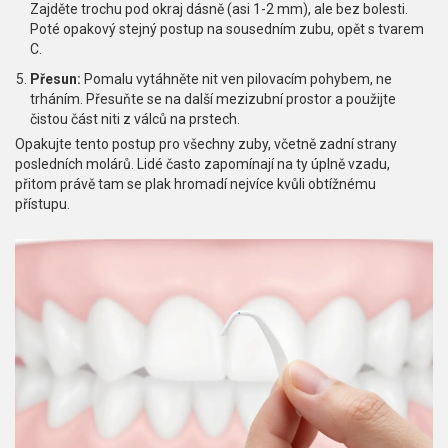
Zajděte trochu pod okraj dásně (asi 1-2 mm), ale bez bolesti.
Poté opakový stejný postup na sousedním zubu, opět s tvarem
C.
Přesun:
Pomalu vytáhněte nit ven pilovacím pohybem, ne
trháním. Přesuňte se na další mezizubní prostor a použijte
čistou část niti z válců na prstech.
Opakujte tento postup pro všechny zuby, včetně zadní strany
posledních molárů. Lidé často zapomínají na ty úplně vzadu,
přitom právě tam se plak hromadí nejvíce kvůli obtížnému
přístupu.