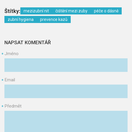
Štítky:
mezizubní nit
čištění mezi zuby
péče o dásně
zubní hygiena
prevence kazů
NAPSAT KOMENTÁŘ
Jméno
*
Email
*
Předmět
*