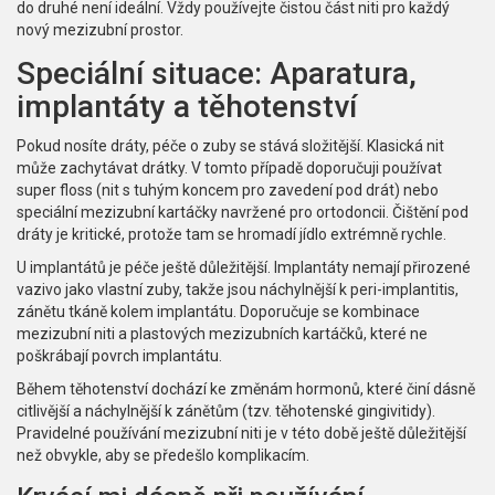
do druhé není ideální. Vždy používejte čistou část niti pro každý
nový mezizubní prostor.
Speciální situace: Aparatura,
implantáty a těhotenství
Pokud nosíte dráty, péče o zuby se stává složitější. Klasická nit
může zachytávat drátky. V tomto případě doporučuji používat
super floss (nit s tuhým koncem pro zavedení pod drát) nebo
speciální mezizubní kartáčky navržené pro ortodoncii. Čištění pod
dráty je kritické, protože tam se hromadí jídlo extrémně rychle.
U implantátů je péče ještě důležitější. Implantáty nemají přirozené
vazivo jako vlastní zuby, takže jsou náchylnější k peri-implantitis,
zánětu tkáně kolem implantátu. Doporučuje se kombinace
mezizubní niti a plastových mezizubních kartáčků, které ne
poškrábají povrch implantátu.
Během těhotenství dochází ke změnám hormonů, které činí dásně
citlivější a náchylnější k zánětům (tzv. těhotenské gingivitidy).
Pravidelné používání mezizubní niti je v této době ještě důležitější
než obvykle, aby se předešlo komplikacím.