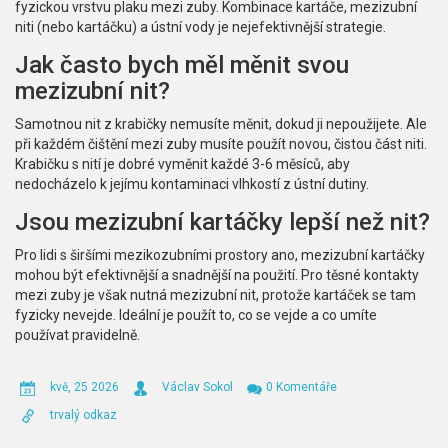
fyzickou vrstvu plaku mezi zuby. Kombinace kartáče, mezizubní
niti (nebo kartáčku) a ústní vody je nejefektivnější strategie.
Jak často bych měl měnit svou
mezizubní nit?
Samotnou nit z krabičky nemusíte měnit, dokud ji nepoužijete. Ale
při každém čištění mezi zuby musíte použít novou, čistou část niti.
Krabičku s nití je dobré vyměnit každé 3-6 měsíců, aby
nedocházelo k jejímu kontaminaci vlhkostí z ústní dutiny.
Jsou mezizubní kartáčky lepší než nit?
Pro lidi s širšími mezikozubními prostory ano, mezizubní kartáčky
mohou být efektivnější a snadnější na použití. Pro těsné kontakty
mezi zuby je však nutná mezizubní nit, protože kartáček se tam
fyzicky nevejde. Ideální je použít to, co se vejde a co umíte
používat pravidelně.
kvě, 25 2026
Václav Sokol
0 Komentáře
trvalý odkaz