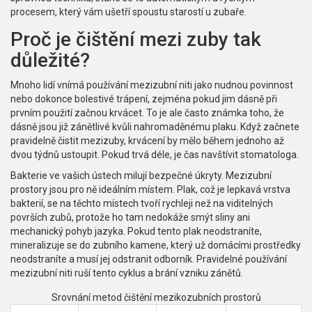
procesem, který vám ušetří spoustu starostí u zubaře.
Proč je čištění mezi zuby tak
důležité?
Mnoho lidí vnímá používání mezizubní niti jako nudnou povinnost
nebo dokonce bolestivé trápení, zejména pokud jim dásně při
prvním použití začnou krvácet. To je ale často známka toho, že
dásně jsou již zánětlivé kvůli nahromaděnému plaku. Když začnete
pravidelně čistit mezizuby, krvácení by mělo během jednoho až
dvou týdnů ustoupit. Pokud trvá déle, je čas navštívit stomatologa.
Bakterie ve vašich ústech milují bezpečné úkryty. Mezizubní
prostory jsou pro ně ideálním místem. Plak, což je lepkavá vrstva
bakterií, se na těchto místech tvoří rychleji než na viditelných
površích zubů, protože ho tam nedokáže smýt sliny ani
mechanický pohyb jazyka. Pokud tento plak neodstraníte,
mineralizuje se do zubního kamene, který už domácími prostředky
neodstraníte a musí jej odstranit odborník. Pravidelné používání
mezizubní niti ruší tento cyklus a brání vzniku zánětů.
Srovnání metod čištění mezikozubních prostorů