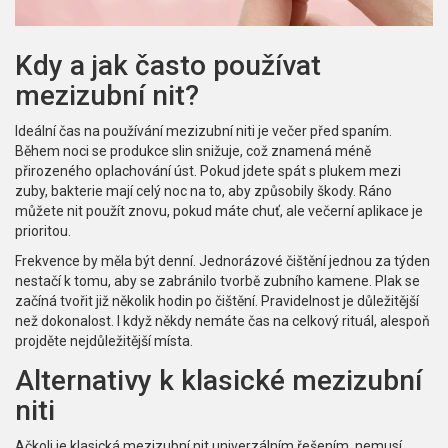
Kdy a jak často používat
mezizubní nit?
Ideální čas na používání mezizubní niti je večer před spaním.
Během noci se produkce slin snižuje, což znamená méně
přirozeného oplachování úst. Pokud jdete spát s plukem mezi
zuby, bakterie mají celý noc na to, aby způsobily škody. Ráno
můžete nit použít znovu, pokud máte chuť, ale večerní aplikace je
prioritou.
Frekvence by měla být denní. Jednorázové čištění jednou za týden
nestačí k tomu, aby se zabránilo tvorbě zubního kamene. Plak se
začíná tvořit již několik hodin po čištění. Pravidelnost je důležitější
než dokonalost. I když někdy nemáte čas na celkový rituál, alespoň
projděte nejdůležitější místa.
Alternativy k klasické mezizubní
niti
Ačkoli je klasická mezizubní nit univerzálním řešením, nemusí