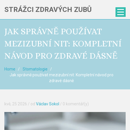
STRÁŽCI ZDRAVÝCH ZUBŮ
JAK SPRÁVNĚ POUŽÍVAT
MEZIZUBNÍ NIT: KOMPLETNÍ
NÁVOD PRO ZDRAVÉ DÁSNĚ
Home
Stomatologie
Jak správně používat mezizubní nit: Kompletní návod pro
zdravé dásně
kvě, 25 2026
/ od
Václav Sokol
/
0 komentář(y)