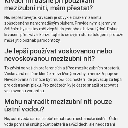
Krvácí mi dásně při používání
mezizubní niti, mám přestat?
Ne, nepřestávejte. Krvácení je obvykle znakem zánětu
způsobeného nahromaděným plukem. Pravidelným a jemným
čištěním by se stav měl zlepšit do jednoho až dvou týdnů. Pokud
krvácení přetrvává, konzultujte to se svým stomatologem, protože
může jít o příznak parodontózy.
Je lepší používat voskovanou nebo
nevoskovanou mezizubní nit?
To závisí na vašich preferencích a šířce mezikozubních prostorů.
Voskovaná nit lépe klouže mezi těsnými zuby a neroztřepuje se.
Nevoskovaná nit může být hrubší, což někteří lidé považují za lepší
pro odstranění plaku. Pro začátečníky je často snazší pracovat s
voskovanou variantou.
Mohu nahradit mezizubní nit pouze
ústní vodou?
Ne, ústní voda sama o sobě nenahradí mechanické čištění. Ústní
voda pomáhá snížit počet bakterií a svěží dech, ale neodstraní