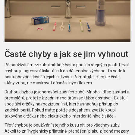
Časté chyby a jak se jim vyhnout
Při používání mezizubní niti lidé často pádí do stejných pastí. První
chybou je agresivní tisknutí niti do dásenního výchope. To vede k
odstupňování dásní a jejich citlivosti. Pamatujte, cílem je čistit
stěny zubu, ne masírovat dásně silným tlakem.
Druhou chybou je ignorování zadních zubů. Mnoho lidí se zastaví u
premolárů, protože k zadním molárům se těžko dostávají. Existují
speciální držáky na mezizubní nit, které usnadňují přístup do
zadních partií. Pokud máte potíže s dosahem, zvažte koupi
takového držáku nebo elektrického interdentálního čističe.
Třetí chybou je používání stejného kusu niti pro všechny zuby.
Ačkoli to zní hygienicky přijatelně, přenášení plaku z jedné mezery