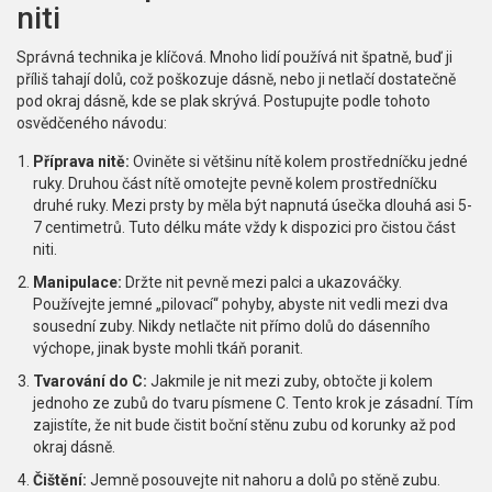
niti
Správná technika je klíčová. Mnoho lidí používá nit špatně, buď ji
příliš tahají dolů, což poškozuje dásně, nebo ji netlačí dostatečně
pod okraj dásně, kde se plak skrývá. Postupujte podle tohoto
osvědčeného návodu:
Příprava nitě:
Oviněte si většinu nítě kolem prostředníčku jedné
ruky. Druhou část nítě omotejte pevně kolem prostředníčku
druhé ruky. Mezi prsty by měla být napnutá úsečka dlouhá asi 5-
7 centimetrů. Tuto délku máte vždy k dispozici pro čistou část
niti.
Manipulace:
Držte nit pevně mezi palci a ukazováčky.
Používejte jemné „pilovací“ pohyby, abyste nit vedli mezi dva
sousední zuby. Nikdy netlačte nit přímo dolů do dásenního
výchope, jinak byste mohli tkáň poranit.
Tvarování do C:
Jakmile je nit mezi zuby, obtočte ji kolem
jednoho ze zubů do tvaru písmene C. Tento krok je zásadní. Tím
zajistíte, že nit bude čistit boční stěnu zubu od korunky až pod
okraj dásně.
Čištění:
Jemně posouvejte nit nahoru a dolů po stěně zubu.