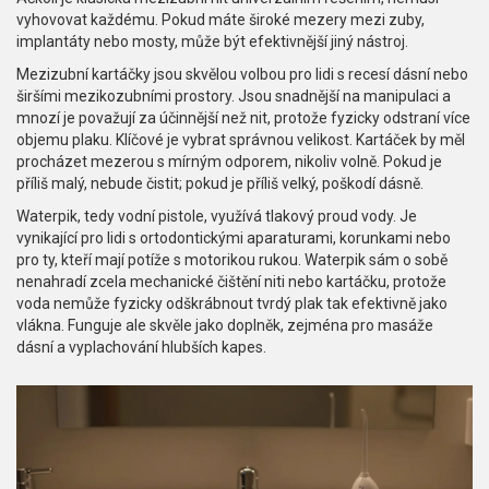
vyhovovat každému. Pokud máte široké mezery mezi zuby,
implantáty nebo mosty, může být efektivnější jiný nástroj.
Mezizubní kartáčky
jsou skvělou volbou pro lidi s recesí dásní nebo
širšími mezikozubními prostory. Jsou snadnější na manipulaci a
mnozí je považují za účinnější než nit, protože fyzicky odstraní více
objemu plaku. Klíčové je vybrat správnou velikost. Kartáček by měl
procházet mezerou s mírným odporem, nikoliv volně. Pokud je
příliš malý, nebude čistit; pokud je příliš velký, poškodí dásně.
Waterpik
, tedy vodní pistole, využívá tlakový proud vody. Je
vynikající pro lidi s ortodontickými aparaturami, korunkami nebo
pro ty, kteří mají potíže s motorikou rukou. Waterpik sám o sobě
nenahradí zcela mechanické čištění niti nebo kartáčku, protože
voda nemůže fyzicky odškrábnout tvrdý plak tak efektivně jako
vlákna. Funguje ale skvěle jako doplněk, zejména pro masáže
dásní a vyplachování hlubších kapes.