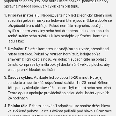
popálení chladem (tzv. cold burn), které poškodí pokožku a nervy.
Správná metoda spočívá v cyklickém přístupu.
Příprava materiálu:
Nepoužívejte holý led z ledničky. Ideální jsou
speciální gelové masky na ledování, které jsou měkké a dobře se
přizpůsobí tvaru obličeje. Pokud nemáte nic jiného, použijte
pytlík s ledem zmrzliny nebo hrst drobného ledu zabalenou do
tenké utěrky nebo ručníku. Nikdy nedojde k přímému kontaktu
ledu s kůží.
Umístění:
Přiložte kompresi na vnější stranu tváře, přesně nad
místo extrakce. Pokud byl vytržen horní zub, ledujte spíše
směrem k lícní kosti a nosu. Při dolních zubech cílte na oblast
čelisti. Komprese by měla pokrýt dostatečně velkou plochu, aby
chlad pronikl hlouběji do tkání.
Časový cyklus:
Aplikujte led po dobu 15-20 minut. Poté jej
sundejte a nechte kůži odpočinout dalších 15-20 minut. Během
této pauzy sledujte stav kůže - nesmí být modrá nebo necitelná.
Tento cyklus opakujte pravidelně po celou dobu bdění v prvních
24 hodinách.
Poloha těla:
Během ledování i odpočinku se snažte držet hlavu
ve zvýšené poloze. Ležte s dvěma polštáři pod hlavou. Gravitace