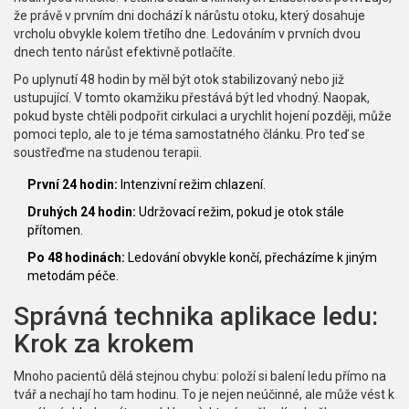
že právě v prvním dni dochází k nárůstu otoku, který dosahuje
vrcholu obvykle kolem třetího dne. Ledováním v prvních dvou
dnech tento nárůst efektivně potlačíte.
Po uplynutí 48 hodin by měl být otok stabilizovaný nebo již
ustupující. V tomto okamžiku přestává být led vhodný. Naopak,
pokud byste chtěli podpořit cirkulaci a urychlit hojení později, může
pomoci teplo, ale to je téma samostatného článku. Pro teď se
soustřeďme na studenou terapii.
První 24 hodin:
Intenzivní režim chlazení.
Druhých 24 hodin:
Udržovací režim, pokud je otok stále
přítomen.
Po 48 hodinách:
Ledování obvykle končí, přecházíme k jiným
metodám péče.
Správná technika aplikace ledu:
Krok za krokem
Mnoho pacientů dělá stejnou chybu: položí si balení ledu přímo na
tvář a nechají ho tam hodinu. To je nejen neúčinné, ale může vést k