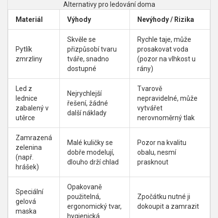
Alternativy pro ledování doma
Materiál
Výhody
Nevýhody / Rizika
Skvěle se
Rychle taje, může
Pytlík
přizpůsobí tvaru
prosakovat voda
zmrzliny
tváře, snadno
(pozor na vlhkost u
dostupné
rány)
Led z
Tvarově
Nejrychlejší
lednice
nepravidelné, může
řešení, žádné
zabalený v
vytvářet
další náklady
utěrce
nerovnoměrný tlak
Zamrazená
Malé kuličky se
Pozor na kvalitu
zelenina
dobře modelují,
obalu, nesmí
(např.
dlouho drží chlad
prasknout
hrášek)
Opakovaně
Speciální
použitelná,
Zpočátku nutné ji
gelová
ergonomický tvar,
dokoupit a zamrazit
maska
hygienická