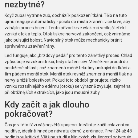
nezbytné?
Když zubař vytrhne zub, dochází k poškození tkání. Tělo na tuto
újmu reaguje automaticky - posílá do místa zranění více krve, aby
zahájilo proces hojení. Tento přívod krve však má vedlejší efekt:
vzniká otok a teplo. Otok tiskne nervová zakončení, což vnímáme
jako pulsující bolest. Navíc silný otok může mechanicky bránit
správnému uzavření rány.
Led funguje jako „brzdový pedál“ pro tento zánětlivý proces. Chlad
způsobuje vazokonstrikci, tedy stažení cév. Méně krve proudí do
postižené oblasti, což znamená méně tekutiny unikající do tkání a
tím pádem menší otok. Menší otok rovněž znamená menší tlak na
nervy a nižší bolestivost. Pokud toto období ignorujete, riziko
vzniku rozsáhlejšího edému (otoku) se výrazně zvyšuje, zejména
při obtížnějších extrakcích, jako jsou moudré zuby.
Kdy začít a jak dlouho
pokračovat?
Čas je v této fázi váš největší spojenci. Ideální je začít chlazení co
nejdříve, ideálně ihned po návratu domů z ordinace. První 24 až 48
hodin jsou kritické. Většina studií a klinických zkušeností potvrzuje,