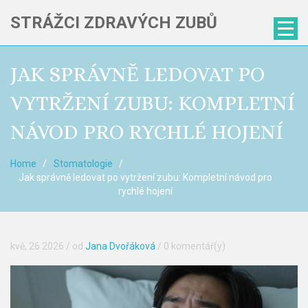
STRÁŽCI ZDRAVÝCH ZUBŮ
JAK SPRÁVNĚ LEDOVAT PO
VYTRŽENÍ ZUBU: KOMPLETNÍ
NÁVOD PRO RYCHLÉ HOJENÍ
Home
Stomatologie
Jak správně ledovat po vytržení zubu: Kompletní návod pro
rychlé hojení
kvě, 26 2026
/ od
Jana Dvořáková
/
0 komentář(y)