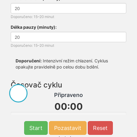
Doporučeno: 15–20 minut
Délka pauzy (minuty):
Doporučeno: 15–20 minut
Doporučení:
Intenzivní režim chlazení. Cyklus
opakujte pravidelně po celou dobu bdění.
Časovač cyklu
Cyklus 1/∞
Připraveno
00:00
Start
Pozastavit
Reset