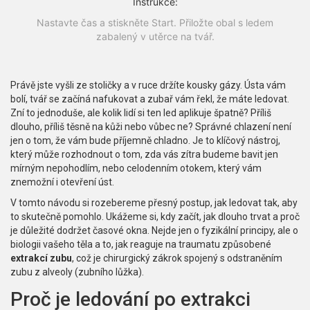
Instrukce:
Nastavte čas a stiskněte Start. Přiložte obal s ledem
zabalený v utěrce na tvář.
Právě jste vyšli ze stoličky a v ruce držíte kousky gázy. Ústa vám
bolí, tvář se začíná nafukovat a zubař vám řekl, že máte ledovat.
Zní to jednoduše, ale kolik lidí si ten led aplikuje špatně? Příliš
dlouho, příliš těsně na kůži nebo vůbec ne? Správné chlazení není
jen o tom, že vám bude příjemně chladno. Je to klíčový nástroj,
který může rozhodnout o tom, zda vás zítra budeme bavit jen
mírným nepohodlím, nebo celodenním otokem, který vám
znemožní i otevření úst.
V tomto návodu si rozebereme přesný postup, jak ledovat tak, aby
to skutečně pomohlo. Ukážeme si, kdy začít, jak dlouho trvat a proč
je důležité dodržet časové okna. Nejde jen o fyzikální principy, ale o
biologii vašeho těla a to, jak reaguje na traumatu způsobené
extrakcí zubu
, což je chirurgický zákrok spojený s odstraněním
zubu z alveoly (zubního lůžka)
.
Proč je ledování po extrakci