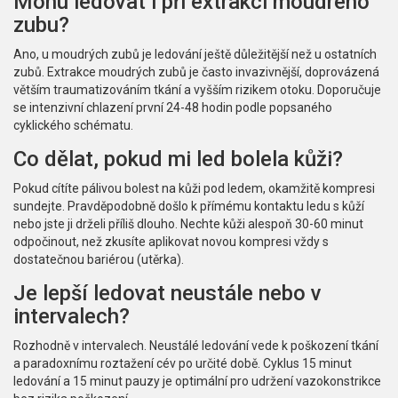
Mohu ledovat i při extrakci moudrého
zubu?
Ano, u moudrých zubů je ledování ještě důležitější než u ostatních
zubů. Extrakce moudrých zubů je často invazivnější, doprovázená
větším traumatizováním tkání a vyšším rizikem otoku. Doporučuje
se intenzivní chlazení první 24-48 hodin podle popsaného
cyklického schématu.
Co dělat, pokud mi led bolela kůži?
Pokud cítíte pálivou bolest na kůži pod ledem, okamžitě kompresi
sundejte. Pravděpodobně došlo k přímému kontaktu ledu s kůží
nebo jste ji drželi příliš dlouho. Nechte kůži alespoň 30-60 minut
odpočinout, než zkusíte aplikovat novou kompresi vždy s
dostatečnou bariérou (utěrka).
Je lepší ledovat neustále nebo v
intervalech?
Rozhodně v intervalech. Neustálé ledování vede k poškození tkání
a paradoxnímu roztažení cév po určité době. Cyklus 15 minut
ledování a 15 minut pauzy je optimální pro udržení vazokonstrikce