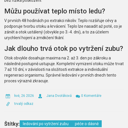
bez rizika poškození.
Můžu používat teplo místo ledu?
V prvních 48 hodinách po extrakci nikoliv. Teplo rozšiřuje cévy a
podporuje tvorbu otoku a krvácení. Teplo lze nasadit až poté, co je
zánět a otok ustálený (obvykle po 3.-4. dni), a to za účelem
urychlení hojení a změkčení tkání.
Jak dlouho trvá otok po vytržení zubu?
Otok obvykle dosahuje maxima na 2. až 3. den po zákroku a
následně postupně ustupuje. Kompletní vymizení otoku může trvat
7 až 10 dní, v závislosti na složitosti extrakce a individuální
regeneraci organismu. Správné ledování v prvních dnech tento
proces výrazně zkracuje.
kvě, 26 2026
Jana Dvořáková
0 Komentáře
trvalý odkaz
Štítky:
ledování po vytržení zubu
péče o dásně