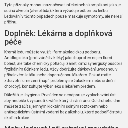
Tyto příznaky mohou naznačovat infekci nebo komplikaci, jako je
suchá alveola (alveolitida), která vyžaduje odbornou léčbu.
Ledování v těchto případech pouze maskuje symptomy, ale neřeší
příčinu.
Doplněk: Lékárna a doplňková
péče
Kromě ledu můžete využít i farmakologickou podporu.
Antiflogistika (protizánětlivé léky) jako ibuprofen nejen tlumí
bolest, ale také chemicky potlačují zánět, čímž synergicky působí s
fyzikálním účinkem ledu. Vždy dodržujte dávkování uvedenou v
příbalovém letáku nebo doporučenou lékařem. Pokud máte
zdravotní omezení (např. problémy se žaludkem nebo srdeční
choroby), konzultujte výběr léku s lékařem předem.
Důležitá je i hygiena. První den se neodporuje vyplachování úst,
aby nedošlo k vysunutí krváče, který chrání ránu. Od druhého dne
můžete začít s jemným kloktáním solným roztokem nebo
antiseptickými ústními vodami bez alkoholu, které podpoří čistotu
okolí extrakce.