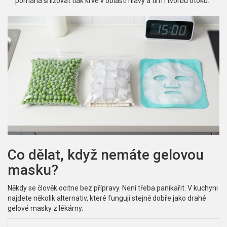
pomáhá snižovat tlak krve v oblasti hlavy a tím i tvorbu otoku.
Co dělat, když nemáte gelovou
masku?
Někdy se člověk ocitne bez přípravy. Není třeba panikařit. V kuchyni
najdete několik alternativ, které fungují stejně dobře jako drahé
gelové masky z lékárny.