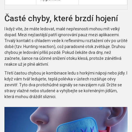
Časté chyby, které brzdí hojení
I když víte, že máte ledovat, malé nepřesnosti mohou mít velký
dopad. Mezi nejčastější patří ignorování pauz mezi aplikacemi.
Trvalý kontakt s chladem vede k reflexnímu roztažení cév po určité
době (tzv. Hunting reaction), což paradoxně otok zvětšuje. Druhou
chybou je ledování příliš pozdě. Pokud čekáte dva dny, než
začnete, šance na účinné snížení otoku klesá, protože zánětlivá
reakce už je plně aktivní.
Třetí častou chybou je kombinace ledu s horkými nápoji nebo jídly. I
když vám tvář ledujete, teplá polévka v ústech rozšiřuje cévy
zevnitř. Tyto dva protichůdné signály se navzájem ruší. Držte se
stravy vlažné nebo studené a vyhýbejte se kořeněným jídlům,
která mohou dráždit sliznici.