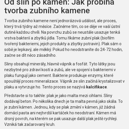
Od slin po kámen: Jak probíhá
tvorba zubního kamene
Tvorba zubního kamene není jednorázová událost, ale proces,
který trvá týdny až měsíce. Začněme tím, co se děje ve vaší ústní
dutině každou chvíli. Na povrchu zubů se neustále usazuje tenká
vrstva bakterií a zbytků jídla. Tomu říkáme
zubní plak
(
biofilm
tvořený bakteriemi, jejich produkty a zbytky potravin
). Plak sám o
sobě je lepkavý, ale měkký. Pokud ho neodstraníte do 24-72 hodin,
začne se dít něco zásadního.
Sliny obsahují minerály, hlavně vápník a fosfát. Tyto látky jsou
nezbytné pro zdraví kostí a zubů, ale ve spojení s bakteriemi v
plaku fungují jako cement. Bakterie produkuje enzymy, které
spouštějí proces mineralizace. Vápník ze slin začíná krystalizovat v
plaku a vytvrzuje ho. Tento proces se nazývá
kalcifikace
.
Představte si to takhle: plak je jako malta mezi cihlami. Sliny
dodávají beton. Po několika dnech je ta malta pevná jako skála. To
je zubní kámen. Jednou, kdy se plak změní v kámen, již žádná
domácí pasta ani nejtvrdší kartáček ho neodstraní. Kámen má
drsný povrch, na kterém se pak usazuje další plak ještě rychleji.
Vzniká tak začarovaný kruh.