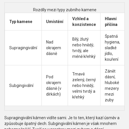
Rozdíly mezi typy zubního kamene
Vzhled a
Hlavní
Typ kamene
Umístění
konzistence
příčina
Špatná
Bílý, žlutý
Nad
hygiena,
nebo hnědý;
Supragingivální
okrajem
sladké
tvrdý, ale
dásně
jídlo,
méně křehký
kouření
Zánět
Tmavě
Pod
dásní,
zelený, černý
okrajem
hluboké
Subgingivální
nebo hnědý;
dásně (v
mezery
velmi tvrdý a
dírkách)
mezi
křehký
zuby
Supragingivální kámen vidíte sami. Je to ten, který kazí úsměv a
způsobuje špatný dech. Subgingivální kámen je však mnohem