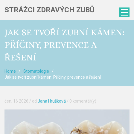
STRÁŽCI ZDRAVÝCH ZUBŮ
JAK SE TVOŘÍ ZUBNÍ KÁMEN:
PŘÍČINY, PREVENCE A
ŘEŠENÍ
Home
Stomatologie
Jak se tvoří zubní kámen: Příčiny, prevence a řešení
čen, 16 2026
/ od
Jana Hrušková
/
0 komentář(y)