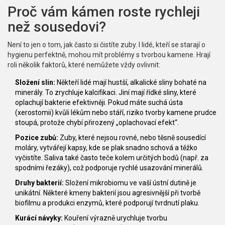
Proč vám kámen roste rychleji
než sousedovi?
Není to jen o tom, jak často si čistíte zuby. I lidé, kteří se starají o
hygienu perfektně, mohou mít problémy s tvorbou kamene. Hrají
roli několik faktorů, které nemůžete vždy ovlivnit:
Složení slin:
Někteří lidé mají hustší, alkalické sliny bohaté na
minerály. To zrychluje kalcifikaci. Jiní mají řídké sliny, které
oplachují bakterie efektivněji. Pokud máte suchá ústa
(xerostomii) kvůli lékům nebo stáří, riziko tvorby kamene prudce
stoupá, protože chybí přirozený „oplachovací efekt“.
Pozice zubů:
Zuby, které nejsou rovné, nebo těsně sousedící
moláry, vytvářejí kapsy, kde se plak snadno schová a těžko
vyčistíte. Saliva také často teče kolem určitých bodů (např. za
spodními řezáky), což podporuje rychlé usazování minerálů.
Druhy bakterií:
Složení mikrobiomu ve vaší ústní dutině je
unikátní. Některé kmeny bakterií jsou agresivnější při tvorbě
biofilmu a produkci enzymů, které podporují tvrdnutí plaku.
Kurácí návyky:
Kouření výrazně urychluje tvorbu