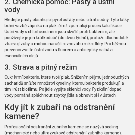
2. Chemická pomoc: Pasty a ústní
vody
Hledejte pasty obsahující pyrofosfáty nebo citrát sodný. Tyto látky
brání vazbě vápníku na plak, čímž zpomalují proces kalcifikace.
Ústní vody s chlorhexidinem jsou skvělé proti bakteriím, ale
používejte je jen krátkodobě (do dvou týdnů), protože dlouhodobě
zbarvují zuby a mohou narušit rovnováhu mikroflóry. Pro běžnou
prevenci zvolte ústní vodu s fluorem a antiseptiky na bázi
esenciálních olejů.
3. Strava a pitný režim
Cukr krmí bakterie, které tvoří plak. Snížením příjmu jednoduchých
sacharidů snížíte množství kyseliny, kterou bakterie produkují, a
tím i růst biofilmu. Po jídle vypijte sklenici vody. Fyzikální dopad
vody pomáhá spláchnout zbytky jídla a obnovit pH v ústech.
Kdy jít k zubaři na odstranění
kamene?
Profesionální odstranění zubního kamene se nazývá
scaling
(
mechanické nebo ultrazvukové odstranění zubního kamene
).