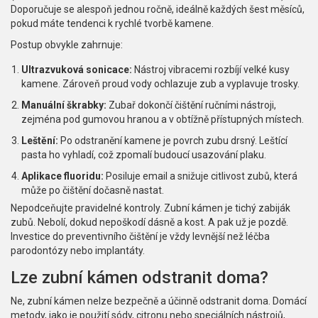
Doporučuje se alespoň jednou ročně, ideálně každých šest měsíců,
pokud máte tendenci k rychlé tvorbě kamene.
Postup obvykle zahrnuje:
Ultrazvuková sonicace:
Nástroj vibracemi rozbíjí velké kusy
kamene. Zároveň proud vody ochlazuje zub a vyplavuje trosky.
Manuální škrabky:
Zubař dokončí čištění ručními nástroji,
zejména pod gumovou hranou a v obtížně přístupných místech.
Leštění:
Po odstranění kamene je povrch zubu drsný. Leštící
pasta ho vyhladí, což zpomalí budoucí usazování plaku.
Aplikace fluoridu:
Posiluje email a snižuje citlivost zubů, která
může po čištění dočasně nastat.
Nepodceňujte pravidelné kontroly. Zubní kámen je tichý zabiják
zubů. Nebolí, dokud nepoškodí dásně a kost. A pak už je pozdě.
Investice do preventivního čištění je vždy levnější než léčba
parodontózy nebo implantáty.
Lze zubní kámen odstranit doma?
Ne, zubní kámen nelze bezpečně a účinně odstranit doma. Domácí
metody, jako je použití sódy, citronu nebo speciálních nástrojů,