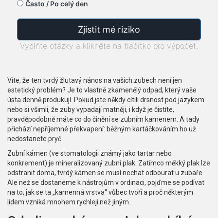
Často / Po celý den
Zjistit mé riziko
Vyplňte otázky a klikněte na tlačítko pro výpočet.
Víte, že ten tvrdý žlutavý nános na vašich zubech není jen
estetický problém? Je to vlastně zkamenělý odpad, který vaše
ústa denně produkují. Pokud jste někdy cítili drsnost pod jazykem
nebo si všimli, že zuby vypadají matněji, i když je čistíte,
pravděpodobně máte co do činění se zubním kamenem. A tady
přichází nepříjemné překvapení: běžným kartáčkováním ho už
nedostanete pryč.
Zubní kámen (ve stomatologii známý jako
tartar
nebo
konkrement
) je mineralizovaný zubní plak. Zatímco měkký plak lze
odstranit doma, tvrdý kámen se musí nechat odbourat u zubaře.
Ale než se dostaneme k nástrojům v ordinaci, pojďme se podívat
na to, jak se ta „kamenná vrstva“ vůbec tvoří a proč některým
lidem vzniká mnohem rychleji než jiným.