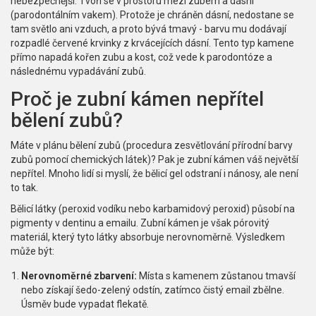
nebezpečnější. Tvoří se v prostoru mezi zubem a dásní
(parodontálním vakem). Protože je chráněn dásní, nedostane se
tam světlo ani vzduch, a proto bývá tmavý - barvu mu dodávají
rozpadlé červené krvinky z krvácejících dásní. Tento typ kamene
přímo napadá kořen zubu a kost, což vede k parodontóze a
následnému vypadávání zubů.
Proč je zubní kámen nepřítel
bělení zubů?
Máte v plánu
bělení zubů
(
procedura zesvětlování přírodní barvy
zubů pomocí chemických látek
)? Pak je zubní kámen váš největší
nepřítel. Mnoho lidí si myslí, že bělicí gel odstraní i nánosy, ale není
to tak.
Bělicí látky (peroxid vodíku nebo karbamidový peroxid) působí na
pigmenty v dentinu a emailu. Zubní kámen je však pórovitý
materiál, který tyto látky absorbuje nerovnoměrně. Výsledkem
může být:
Nerovnoměrné zbarvení:
Místa s kamenem zůstanou tmavší
nebo získají šedo-zelený odstín, zatímco čistý email zbělne.
Úsměv bude vypadat flekatě.