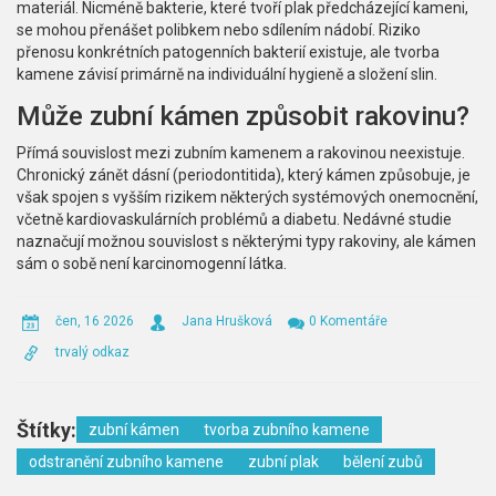
materiál. Nicméně bakterie, které tvoří plak předcházející kameni,
se mohou přenášet polibkem nebo sdílením nádobí. Riziko
přenosu konkrétních patogenních bakterií existuje, ale tvorba
kamene závisí primárně na individuální hygieně a složení slin.
Může zubní kámen způsobit rakovinu?
Přímá souvislost mezi zubním kamenem a rakovinou neexistuje.
Chronický zánět dásní (periodontitida), který kámen způsobuje, je
však spojen s vyšším rizikem některých systémových onemocnění,
včetně kardiovaskulárních problémů a diabetu. Nedávné studie
naznačují možnou souvislost s některými typy rakoviny, ale kámen
sám o sobě není karcinomogenní látka.
čen, 16 2026
Jana Hrušková
0 Komentáře
trvalý odkaz
Štítky:
zubní kámen
tvorba zubního kamene
odstranění zubního kamene
zubní plak
bělení zubů