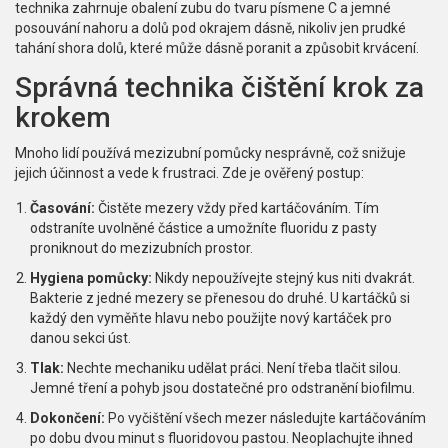
technika zahrnuje obalení zubu do tvaru písmene C a jemné
posouvání nahoru a dolů pod okrajem dásně, nikoliv jen prudké
tahání shora dolů, které může dásně poranit a způsobit krvácení.
Správná technika čištění krok za
krokem
Mnoho lidí používá mezizubní pomůcky nesprávně, což snižuje
jejich účinnost a vede k frustraci. Zde je ověřený postup:
Časování:
Čistěte mezery vždy před kartáčováním. Tím
odstraníte uvolněné částice a umožníte fluoridu z pasty
proniknout do mezizubních prostor.
Hygiena pomůcky:
Nikdy nepoužívejte stejný kus niti dvakrát.
Bakterie z jedné mezery se přenesou do druhé. U kartáčků si
každý den vyměňte hlavu nebo použijte nový kartáček pro
danou sekci úst.
Tlak:
Nechte mechaniku udělat práci. Není třeba tlačit silou.
Jemné tření a pohyb jsou dostatečné pro odstranění biofilmu.
Dokončení:
Po vyčištění všech mezer následujte kartáčováním
po dobu dvou minut s fluoridovou pastou. Neoplachujte ihned