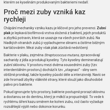
kterém se kyselinám produkovaným bakteriemi nedaří.
Proč mezi zuby vzniká kaz
rychleji
Chápání mechaniky vzniku kazu je klíčové pro jeho prevenci.
Zubní
plak
je
lepkavá biofilmová vrstva složená z bakterií, jejich produktů
a zbytků potravin
, která se usazuje na všech površích zubů. Na
hladkých stranách zubů ji vyplachujeme slinami a čistíme běžným
kartáčováním. Mezi zuby však plak zůstává nedotčený.
Bakterie v plaku, zejména
Streptococcus mutans
, zpracovávají
sacharidy z jídla a produkují kyseliny. Tyto kyseliny demineralizují
zubní sklovinu. V prostoru mezi dvěma sousedními zuby (tzv.
interdentálním prostoru) dochází k tzv. „stagnaci“ - sliny sem
obtížně pronikají, takže kyseliny působí déle a intenzivněji. Navíc se
zde hromadí zbytky vláknité stravy, které slouží jako dlouhodobé
palivo pro bakterie.
Pokud ignorujete tyto prostory, bakterie postupně prorazí sklovinu
a dostanou se do dentinu, který je měkčí a propustnější. To vede k
rychlému šíření kazu směrem ke kořeni zubu, což často vyžaduje
rozsáhlejší výplň nebo dokonce korunku.