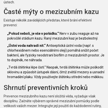
ústech.
Časté mýty o mezizubním kazu
Existuje několik zavádějících představ, které brání efektivní
prevenci:
„Pokud nebolí, je vše v pořádku.“
Nerv v zubu reaguje až na
pokročilé stádium kazu. Raný mezizubní kaz je bezbolestný.
„Ústní voda nahradí nit.“
Antiseptická ústní voda (např. s
chlorhexidinem nebo esenciálními oleji) pomáhá snížit počet
bakterií, ale fyzicky neodstraní biofilm z mezizubních prostor. Je
to doplněk, ne náhrada.
„Tvrdá štětinka lépe čistí.“ Naopak, tvrdá štětinka může poškodit
sklovinu a způsobit ústupek dásní, čímž zvětší mezery a usnadní
hromadění plaku. Vždy používejte štětinku střední nebo měkkou.
Shrnutí preventivních kroků
Prevence mezizubního kazu není složitá věda, vyžaduje však
disciplínu. Začněte výběrem správné mezizubní pomůcky podle
velikosti vašich mezer. Integrujte její použití do každodenní rutiny,