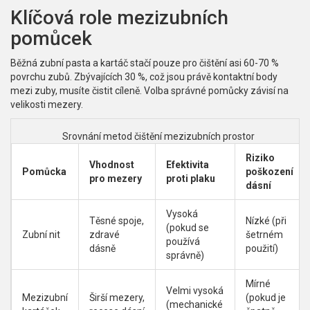
Klíčová role mezizubních
pomůcek
Běžná zubní pasta a kartáč stačí pouze pro čištění asi 60-70 %
povrchu zubů. Zbývajících 30 %, což jsou právě kontaktní body
mezi zuby, musíte čistit cíleně. Volba správné pomůcky závisí na
velikosti mezery.
Srovnání metod čištění mezizubních prostor
Riziko
Vhodnost
Efektivita
Pomůcka
poškození
pro mezery
proti plaku
dásní
Vysoká
Těsné spoje,
Nízké (při
(pokud se
Zubní nit
zdravé
šetrném
používá
dásně
použití)
správně)
Mírné
Velmi vysoká
Mezizubní
Širší mezery,
(pokud je
(mechanické