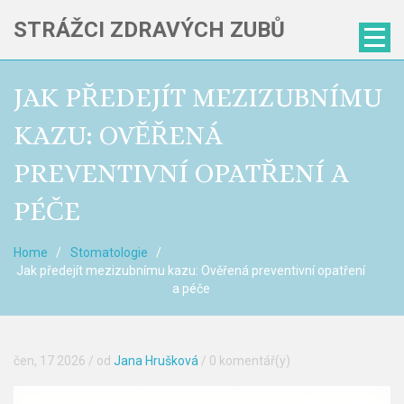
STRÁŽCI ZDRAVÝCH ZUBŮ
JAK PŘEDEJÍT MEZIZUBNÍMU
KAZU: OVĚŘENÁ
PREVENTIVNÍ OPATŘENÍ A
PÉČE
Home
Stomatologie
Jak předejít mezizubnímu kazu: Ověřená preventivní opatření
a péče
čen, 17 2026
/ od
Jana Hrušková
/
0 komentář(y)