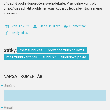
případně podle doporučení svého lékaře. Pravidelné kontroly
umožňují zachytit problémy včas, kdy jsou léčba levnější a méně
invazivní.
čen, 17 2026
Jana Hrušková
0 Komentáře
trvalý odkaz
Štítky:
mezizubní kaz
prevence zubního kazu
mezizubní kartáček
zubní nit
fluoridová pasta
NAPSAT KOMENTÁŘ
Jméno
*
Email
*