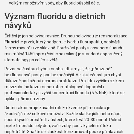
velkým množstvím vody, aby fluorid působil déle.
Význam fluoridu a dietních
návyků
Čištění je jen polovina rovnice. Druhou polovinou je remineralizace.
Fluorid
je
prvek, který podporuje tvorbu fluorapatitu, odolnější
formy minerálu ve sklovině
. Používání pasty s obsahem fluoridu
minimálně 1450 ppm (částic na milion) je standard doporučený
stomatology po celém světě.
Pozor na častou chybu: mnoho lidí si myslí, že „přirozené“
bezfluoridové pasty jsou bezpečnější. Ve skutečnosti jim chybí
důkazně podložená ochrana proti kazu. Pro lidi s vyšším rizikem
mezizubního kazu mohou stomatologové doporučit i
profesionální laky s vyšší koncentrací fluoridu (5 % NaF), které se
aplikují přímo na zuby.
Dietní faktor hraje zásadní roli. Frekvence příjmu cukru je
škodlivější než celkové množství. Každé sladké jídlo nebo nápoj
spustí kyselé prostředí v ústech, které trvá 20-30 minut. Pokud
pijete limonádu celý den, vaše zuby jsou v kyselém útoku
nepřetržitě. Snažte se sladkosti konzumovat pouze při hlavních