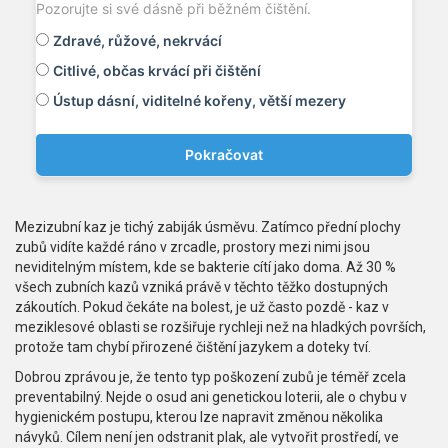
Pozorujte si své dásně při běžném čištění.
Zdravé, růžové, nekrvácí
Citlivé, občas krvácí při čištění
Ústup dásní, viditelné kořeny, větší mezery
Pokračovat
Mezizubní kaz je tichý zabiják úsměvu. Zatímco přední plochy
zubů vidíte každé ráno v zrcadle, prostory mezi nimi jsou
neviditelným místem, kde se bakterie cítí jako doma. Až 30 %
všech zubních kazů vzniká právě v těchto těžko dostupných
zákoutích. Pokud čekáte na bolest, je už často pozdě - kaz v
meziklesové oblasti se rozšiřuje rychleji než na hladkých površích,
protože tam chybí přirozené čištění jazykem a doteky tví.
Dobrou zprávou je, že tento typ poškození zubů je téměř zcela
preventabilný. Nejde o osud ani genetickou loterii, ale o chybu v
hygienickém postupu, kterou lze napravit změnou několika
návyků. Cílem není jen odstranit plak, ale vytvořit prostředí, ve