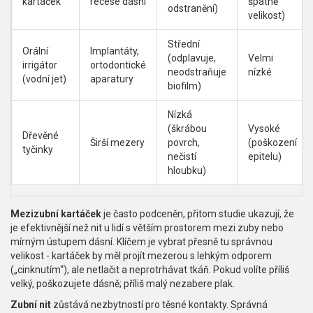
kartáček
recese dásní
špatně
odstranění)
velikost)
Střední
Orální
Implantáty,
(odplavuje,
Velmi
irrigátor
ortodontické
neodstraňuje
nízké
(vodní jet)
aparatury
biofilm)
Nízká
(škrábou
Vysoké
Dřevěné
Širší mezery
povrch,
(poškození
tyčinky
nečistí
epitelu)
hloubku)
Mezizubní kartáček
je často podceněn, přitom studie ukazují, že
je efektivnější než nit u lidí s větším prostorem mezi zuby nebo
mírným ústupem dásní. Klíčem je vybrat přesně tu správnou
velikost - kartáček by měl projít mezerou s lehkým odporem
(„cinknutím“), ale netlačit a neprotrhávat tkáň. Pokud volíte příliš
velký, poškozujete dásně; příliš malý nezabere plak.
Zubní nit
zůstává nezbytností pro těsné kontakty. Správná