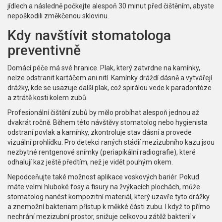
jídlech a následně počkejte alespoň 30 minut před čištěním, abyste
nepoškodili změkčenou sklovinu.
Kdy navštívit stomatologa
preventivně
Domácí péče má své hranice. Plak, který zatvrdne na kamínky,
nelze odstranit kartáčem ani nití. Kamínky dráždí dásně a vytvářejí
drážky, kde se usazuje další plak, což spirálou vede k paradontóze
a ztrátě kosti kolem zubů.
Profesionální čištění zubů by mělo probíhat alespoň jednou až
dvakrát ročně. Během této návštěvy stomatolog nebo hygienista
odstraní povlak a kamínky, zkontroluje stav dásní a provede
vizuální prohlídku. Pro detekci raných stádií mezizubního kazu jsou
nezbytné rentgenové snímky (periapikální radiografie), které
odhalují kaz ještě předtím, než je vidět pouhým okem.
Nepodceňujte také možnost aplikace voskových bariér. Pokud
máte velmi hluboké fosy a fisury na žvýkacích plochách, může
stomatolog nanést kompozitní materiál, který uzavře tyto drážky
a znemožní bakteriam přístup k měkké části zubu. I když to přímo
nechrání mezizubní prostor, snižuje celkovou zátěž bakterií v