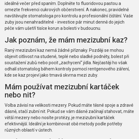
ideálně večer před spaním. Doplněte to fluoridovou pastou a
omezte frekvenci cukrových občerstvení. A nakonec, pravidelně
navštěvujte stomatologa pro kontrolu a profesionální čištění. Vaše
zuby jsou nenahraditelné - investice pár minut denně do jejich
péče vám ušetří tisíce korun a bolesti v budoucnu.
Jak poznám, že mám mezizubní kaz?
Raný mezizubní kaz nemá žádné příznaky. Později se mohou
objevit citlivost na studené, teplé nebo sladké podněty, bolest při
soustažení zubů nebo pocit „zachycení“ jídla. Nejčastěji ho však
odhalí stomatolog během kontroly pomocí rentgenového záření,
kde se kaz projeví jako tmavá skvrna mezi zuby.
Mám používat mezizubní kartáček
nebo nit?
Volba závisí na velikosti mezery. Pokud máte těsné spoje a zdravé
dásně, stačí zubní nit. Pokud se vám dásně začínají stahovat, máte
větší mezery nebo nosíte protézy, je mezizubní kartáček
efektivnější. Ideální je kombinovat obě metody podle potřeby
různých oblastí v ústech.