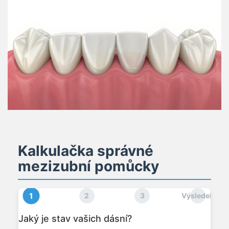
Kalkulačka správné
mezizubní pomůcky
1
2
3
Výsledek
Jaký je stav vašich dásní?