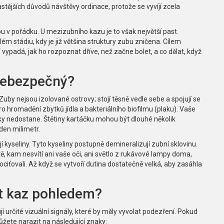
astějších důvodů návštěvy ordinace, protože se vyvíjí zcela
jsou v pořádku. U mezizubního kazu je to však největší past.
ém stádiu, kdy je již většina struktury zubu zničena. Cílem
l“ vypadá, jak ho rozpoznat dříve, než začne bolet, a co dělat, když
 nebezpečný?
uby nejsou izolované ostrovy; stojí těsně vedle sebe a spojují se
 hromadění zbytků jídla a bakteriálního biofilmu (plaku). Vaše
ky nedostane. Štětiny kartáčku mohou být dlouhé několik
den milimetr.
í kyseliny. Tyto kyseliny postupně demineralizují zubní sklovinu.
 kam nesvítí ani vaše oči, ani světlo z rukávové lampy doma,
ciťovali. Až když se vytvoří dutina dostatečně velká, aby zasáhla
at kaz pohledem?
jí určité vizuální signály, které by měly vyvolat podezření. Pokud
žete narazit na následující znaky: