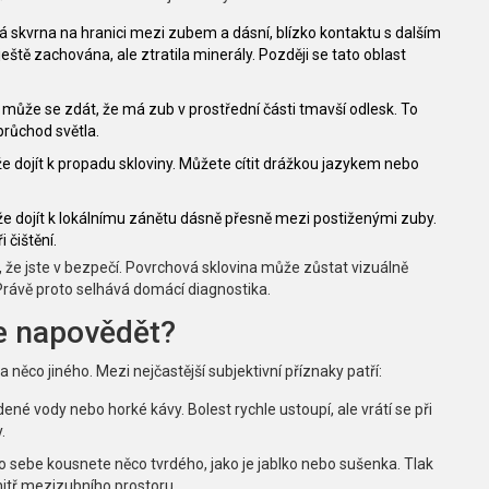
á skvrna na hranici mezi zubem a dásní, blízko kontaktu s dalším
eště zachována, ale ztratila minerály. Později se tato oblast
 může se zdát, že má zub v prostřední části tmavší odlesk. To
průchod světla.
e dojít k propadu skloviny. Můžete cítit drážkou jazykem nebo
e dojít k lokálnímu zánětu dásně přesně mezi postiženými zuby.
 čištění.
 že jste v bezpečí. Povrchová sklovina může zůstat vizuálně
 Právě proto selhává domácí diagnostika.
že napovědět?
něco jiného. Mezi nejčastější subjektivní příznaky patří:
udené vody nebo horké kávy. Bolest rychle ustoupí, ale vrátí se při
.
o sebe kousnete něco tvrdého, jako je jablko nebo sušenka. Tlak
itř mezizubního prostoru.