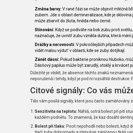
Změna barvy:
V rané fázi se může objevit mléčně bíl
zubem. Jde o oblast demineralizace, kde je sklovina j
může zbarvit do žluta, hněda nebo černě.
Stínování:
Když se podíváte na bok zubu proti světlu,
naznačuje, že uvnitř zubu vznikla dutina, která mění 
Drážky a nerovnosti:
V pokročilejších případech můž
vidět malou výdut' v oblasti, kde se zuby dotýkají.
Zánět dásní:
Pokud bakterie proniknou hluboko, můž
Dásňový papilus může být zarudlý, otoklý a krvácet při
Důležité je vědět, že absence těchto znaků neznamená,
neporušená i tehdy, když je pod ní rozsáhlá destrukce.
Citové signály: Co vás mů
Tělo vám posílá signály, které jsou často zaměňovány za 
Senzitivita na teplotu:
Náhlá, ostrá bolest při pití st
každém podnětu. To znamená, že kaz dosáhl dentiny
Bolest při tlaku:
Pocit nepohodlí nebo bolesti, když d
tlačí zuby dohromady a stimuluje zanícenou tkáň uvn