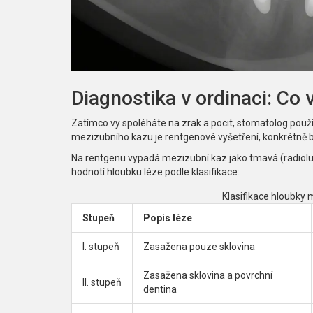
Diagnostika v ordinaci: Co 
Zatímco vy spoléháte na zrak a pocit, stomatolog použí
mezizubního kazu je
rentgenové vyšetření
, konkrétně
Na rentgenu vypadá mezizubní kaz jako tmavá (radiolu
hodnotí hloubku léze podle klasifikace:
Klasifikace hloubky
Stupeň
Popis léze
I. stupeň
Zasažena pouze sklovina
Zasažena sklovina a povrchní
II. stupeň
dentina