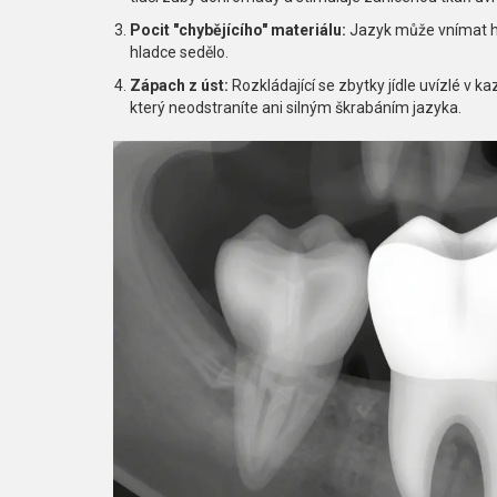
Pocit "chybějícího" materiálu:
Jazyk může vnímat hr
hladce sedělo.
Zápach z úst:
Rozkládající se zbytky jídle uvízlé v 
který neodstraníte ani silným škrabáním jazyka.