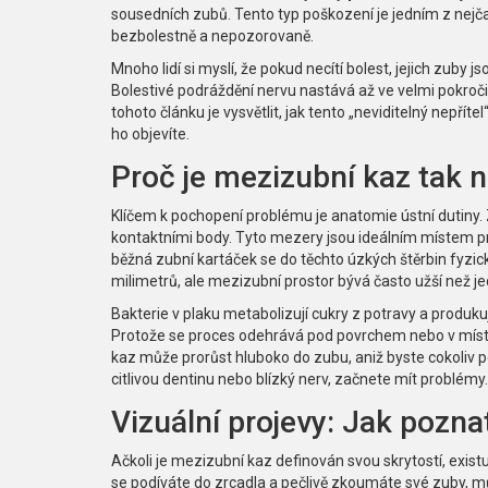
sousedních zubů
. Tento typ poškození je jedním z nejč
bezbolestně a nepozorovaně.
Mnoho lidí si myslí, že pokud necítí bolest, jejich zuby 
Bolestivé podráždění nervu nastává až ve velmi pokročil
tohoto článku je vysvětlit, jak tento „neviditelný nepříte
ho objevíte.
Proč je mezizubní kaz tak
Klíčem k pochopení problému je anatomie ústní dutiny. Z
kontaktními body. Tyto mezery jsou ideálním místem pro
běžná zubní kartáček se do těchto úzkých štěrbin fyzic
milimetrů, ale mezizubní prostor bývá často užší než je
Bakterie v plaku metabolizují cukry z potravy a produkuj
Protože se proces odehrává pod povrchem nebo v místě,
kaz může prorůst hluboko do zubu, aniž byste cokoliv po
citlivou dentinu nebo blízký nerv, začnete mít problémy.
Vizuální projevy: Jak pozn
Ačkoli je mezizubní kaz definován svou skrytostí, existu
se podíváte do zrcadla a pečlivě zkoumáte své zuby, mů