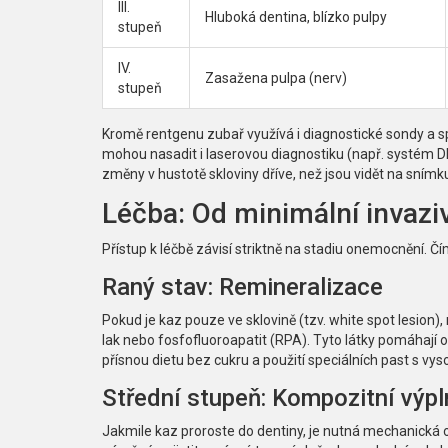
III.
Hluboká dentina, blízko pulpy
stupeň
IV.
Zasažena pulpа (nerv)
stupeň
Kromě rentgenu zubař využívá i
diagnostické sondy
a
s
mohou nasadit i laserovou diagnostiku (např. systém D
změny v hustotě skloviny dříve, než jsou vidět na snímk
Léčba: Od minimální invazi
Přístup k léčbě závisí striktně na stadiu onemocnění. Č
Raný stav: Remineralizace
Pokud je kaz pouze ve sklovině (tzv. white spot lesion),
lak nebo fosfofluoroapatit (RPA). Tyto látky pomáhají 
přísnou dietu bez cukru a použití speciálních past s 
Střední stupeň: Kompozitní výpl
Jakmile kaz proroste do dentiny, je nutná mechanická 