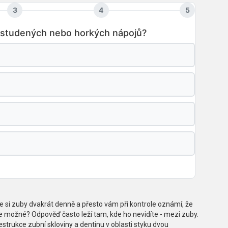
3
4
5
ití studených nebo horkých nápojů?
títe si zuby dvakrát denně a přesto vám při kontrole oznámí, že
e možné? Odpověď často leží tam, kde ho nevidíte - mezi zuby.
estrukce zubní skloviny a dentinu v oblasti styku dvou