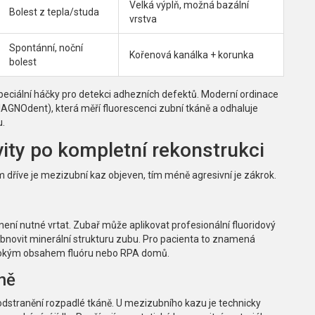
Velká výplň, možná bazální
Bolest z tepla/studa
vrstva
Spontánní, noční
Kořenová kanálka + korunkа
bolest
peciální háčky pro detekci adhezních defektů
.
Moderní ordinace
IAGNOdent), která měří fluorescenci zubní tkáně a odhaluje
u.
vity po kompletní rekonstrukci
ím dříve je mezizubní kaz objeven, tím méně agresivní je zákrok.
 není nutné vrtat. Zubař může aplikovat profesionální fluoridový
obnovit minerální strukturu zubu. Pro pacienta to znamená
vysokým obsahem fluóru nebo RPA domů.
ně
odstranění rozpadlé tkáně. U mezizubního kazu je technicky