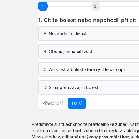
1
2
1. Cítíte bolest nebo nepohodlí při p
A.
Ne, žádná citlivost
B.
Občas jemná citlivost
C.
Ano, ostrá bolest která rychle ustoupí
D.
Silná přetrvávající bolest
Předchozí
Další
Představte si situaci: chodíte pravidelně ke zubaři, čis
máte na dvou sousedících zubech hluboký kaz. Jak to j
Mezizubní kaz, odborně nazývaný
proximální kaz
, je
d