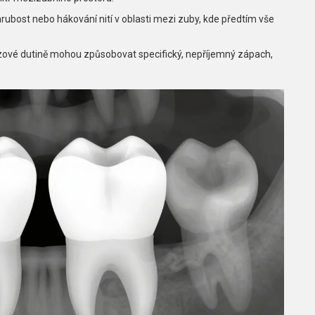
ubost nebo hákování nití v oblasti mezi zuby, kde předtím vše
kazové dutině mohou způsobovat specifický, nepříjemný zápach,