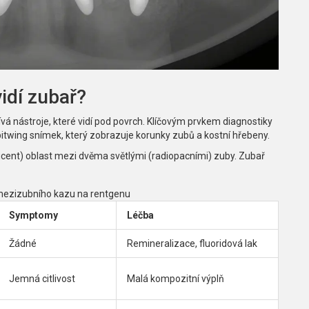
vidí zubař?
vá nástroje, které vidí pod povrch. Klíčovým prvkem diagnostiky
bitwing snímek, který zobrazuje korunky zubů a kostní hřebeny
.
cent) oblast mezi dvěma světlými (radiopacními) zuby. Zubař
 mezizubního kazu na rentgenu
Symptomy
Léčba
Žádné
Remineralizace, fluoridová lak
Jemná citlivost
Malá kompozitní výplň