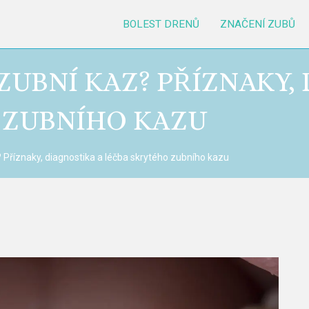
BOLEST DRENŮ
ZNAČENÍ ZUBŮ
ZUBNÍ KAZ? PŘÍZNAKY,
 ZUBNÍHO KAZU
Příznaky, diagnostika a léčba skrytého zubního kazu