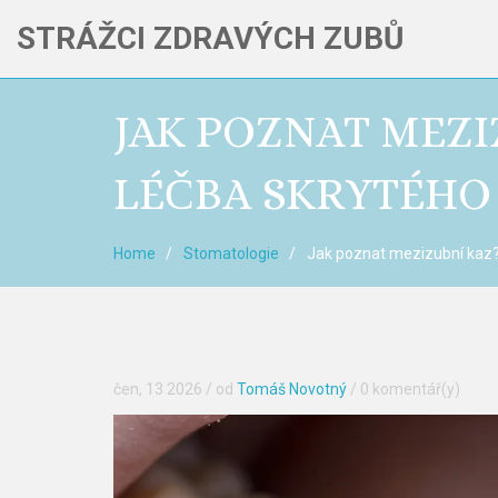
STRÁŽCI ZDRAVÝCH ZUBŮ
JAK POZNAT MEZI
LÉČBA SKRYTÉHO
Home
Stomatologie
Jak poznat mezizubní kaz? 
čen, 13 2026
/ od
Tomáš Novotný
/
0 komentář(y)