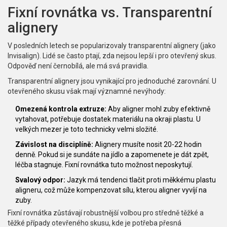
Fixní rovnátka vs. Transparentní
alignery
V posledních letech se popularizovaly transparentní alignery (jako
Invisalign). Lidé se často ptají, zda nejsou lepší i pro otevřený skus.
Odpověď není černobílá, ale má svá pravidla.
Transparentní alignery jsou vynikající pro jednoduché zarovnání. U
otevřeného skusu však mají významné nevýhody:
Omezená kontrola extruze:
Aby aligner mohl zuby efektivně
vytahovat, potřebuje dostatek materiálu na okraji plastu. U
velkých mezer je toto technicky velmi složité.
Závislost na disciplíně:
Alignery musíte nosit 20-22 hodin
denně. Pokud si je sundáte na jídlo a zapomenete je dát zpět,
léčba stagnuje. Fixní rovnátka tuto možnost neposkytují.
Svalový odpor:
Jazyk má tendenci tlačit proti měkkému plastu
aligneru, což může kompenzovat sílu, kterou aligner vyvíjí na
zuby.
Fixní rovnátka zůstávají robustnější volbou pro středně těžké a
těžké případy otevřeného skusu, kde je potřeba přesná