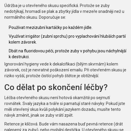
Údržba je u otevřeného skusu specifická. Protože se zuby
nedotýkají, hromadí se plak a zbytky jídla v mezeře snadněji než u
normálního skusu. Doporučuje se:
Používat mezizubní kartáčky po každém jídle.
Využívat irrigátor (zubní sprchu) pro vyplachování hlubších partií
kolem závorek.
Dbát na fluoridovou péči, protože zuby v pohybu jsou náchylnější
k destrukci.
Ignorování hygieny vede k dekalcifikaci (bílým skvrnám) kolem
závorek, což je nevratné poškození emailu. Při otevřeném skusu je
riziko vyšší, protože čistící pohyb štětce je obtížnější.
Co dělat po skončení léčby?
Léčba otevřeného skusu není hotová okamžitě po sejmutí
rovnátek. Svaly jazyka a tváře si pamatují staré návyky. Pokud jste
měli otevřený skus kvůli polykání jazykem dozadu, musíte tento
návyk změnit, jinak se zuby vrátí zpět.
Retence je klíčová. Bude vám nasazena buď pevná retence (drát
nalepený za zuby), nebo mobilní destička. U otevřeného skusu se