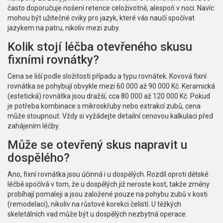
často doporučuje nošení retence celoživotně, alespoň v noci. Navíc
mohou být užitečné cviky pro jazyk, které vás naučí spočívat
jazykem na patru, nikoliv mezi zuby.
Kolik stojí léčba otevřeného skusu
fixními rovnátky?
Cena se liší podle složitosti případu a typu rovnátek. Kovová fixní
rovnátka se pohybují obvykle mezi 60 000 až 90 000 Kč. Keramická
(estetická) rovnátka jsou dražší, cca 80 000 až 120 000 Kč. Pokud
je potřeba kombinace s mikroskřuby nebo extrakcí zubů, cena
může stoupnout. Vždy si vyžádejte detailní cenovou kalkulaci před
zahájením léčby.
Může se otevřený skus napravit u
dospělého?
Ano, fixní rovnátka jsou účinná i u dospělých. Rozdíl oproti dětské
léčbě spočívá v tom, že u dospělých již neroste kost, takže změny
probíhají pomaleji a jsou založené pouze na pohybu zubů v kosti
(remodelaci), nikoliv na růstové korekci čelistí. U těžkých
skeletálních vad může být u dospělých nezbytná operace.