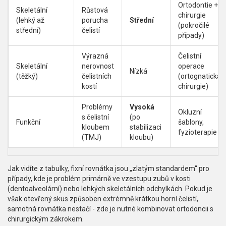
Ortodontie +
Skeletální
Růstová
chirurgie
(lehký až
porucha
Střední
(pokročilé
střední)
čelistí
případy)
Výrazná
Čelistní
Skeletální
nerovnost
operace
Nízká
(těžký)
čelistních
(ortognatická
kostí
chirurgie)
Problémy
Vysoká
Okluzní
s čelistní
(po
Funkční
šablony,
kloubem
stabilizaci
fyzioterapie
(TMJ)
kloubu)
Jak vidíte z tabulky, fixní rovnátka jsou „zlatým standardem“ pro
případy, kde je problém primárně ve vzestupu zubů v kosti
(dentoalveolární) nebo lehkých skeletálních odchylkách. Pokud je
však otevřený skus způsoben extrémně krátkou horní čelistí,
samotná rovnátka nestačí - zde je nutné kombinovat ortodoncii s
chirurgickým zákrokem.