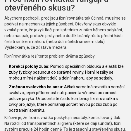
otevřeného skusu?
Abychom pochopili, proč jsou fixní rovnátka tak účinná, musíme se
podívat na mechaniku jejich působení. Otevřený skus obvykle
vzniká proto, že jazyk tlačí proti předním zubům během polykání,
nebo naopak, protože prsty nebo dudlík bránily růstu přední části
čelisti směrem nahoru (nebo dolní čelisti směrem dolů).
Výsledkem je, že zůstává mezera.
Fixní rovnátka řeší tento problém dvěma způsoby:
Korekcí polohy zubů:
Pomocí speciálních oblouků a elastik lze
zuby fyzicky posunout do správné roviny. Horní řezáky se
mohou mírně naklonit dolů a dolní nahoru, aby se setkaly.
Změnou svalového balansu:
Ačkoli samotná rovnátka nemění
svalstvo, jejich přítomnost nutí pacienta věnovat pozornost
poloze jazyka. Ortodontisté často kombinují fixní rovnátka s
cviky pro jazyk, které pomáhají udržet novou pozici zubů po
odstranění aparátu.
Klíčové je, že fixní rovnátka poskytují neustálý, kontrolovaný tlak.
Na rozdíl od transparentních alignerů (které se dají sundat), fixní
systém pracuje 24 hodin denně. To je zásadní u otevřeného skusu,