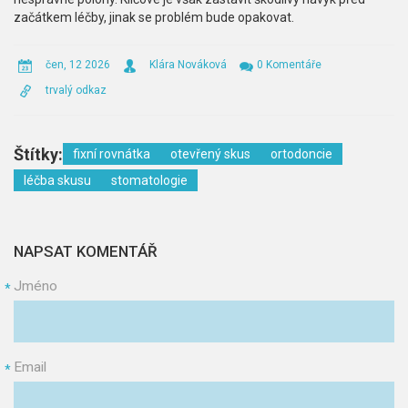
začátkem léčby, jinak se problém bude opakovat.
čen, 12 2026
Klára Nováková
0 Komentáře
trvalý odkaz
Štítky:
fixní rovnátka
otevřený skus
ortodoncie
léčba skusu
stomatologie
NAPSAT KOMENTÁŘ
Jméno
*
Email
*