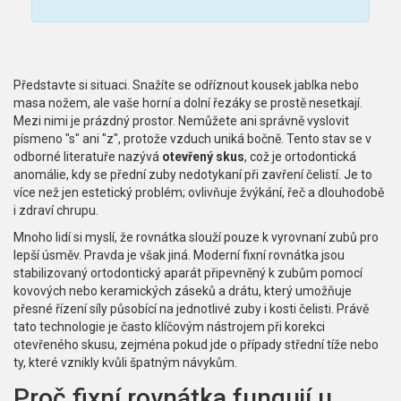
Představte si situaci. Snažíte se odříznout kousek jablka nebo
masa nožem, ale vaše horní a dolní řezáky se prostě nesetkají.
Mezi nimi je prázdný prostor. Nemůžete ani správně vyslovit
písmeno "s" ani "z", protože vzduch uniká bočně. Tento stav se v
odborné literatuře nazývá
otevřený skus
, což je
ortodontická
anomálie, kdy se přední zuby nedotykaní při zavření čelistí
.
Je to
více než jen estetický problém; ovlivňuje žvýkání, řeč a dlouhodobě
i zdraví chrupu.
Mnoho lidí si myslí, že rovnátka slouží pouze k vyrovnaní zubů pro
lepší úsměv. Pravda je však jiná. Moderní
fixní rovnátka
jsou
stabilizovaný ortodontický aparát připevněný k zubům pomocí
kovových nebo keramických záseků a drátu
, který umožňuje
přesné řízení síly působící na jednotlivé zuby i kosti čelisti.
Právě
tato technologie je často klíčovým nástrojem při korekci
otevřeného skusu, zejména pokud jde o případy střední tíže nebo
ty, které vznikly kvůli špatným návykům.
Proč fixní rovnátka fungují u