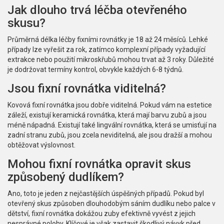
Jak dlouho trvá léčba otevřeného
skusu?
Průměrná délka léčby fixními rovnátky je 18 až 24 měsíců. Lehké
případy lze vyřešit za rok, zatímco komplexní případy vyžadující
extrakce nebo použití mikroskřubů mohou trvat až 3 roky. Důležité
je dodržovat termíny kontrol, obvykle každých 6-8 týdnů.
Jsou fixní rovnátka viditelná?
Kovová fixní rovnátka jsou dobře viditelná. Pokud vám na estetice
záleží, existují keramická rovnátka, která mají barvu zubů a jsou
méně nápadná. Existují také lingvální rovnátka, která se umisťují na
zadní stranu zubů, jsou zcela neviditelná, ale jsou dražší a mohou
obtěžovat výslovnost.
Mohou fixní rovnátka opravit skus
způsobený dudlíkem?
Ano, toto je jeden z nejčastějších úspěšných případů. Pokud byl
otevřený skus způsoben dlouhodobým sáním dudlíku nebo palce v
dětství, fixní rovnátka dokážou zuby efektivně vyvést z jejich
nesprávné polohy. Klíčové je však zastavit škodlivý návyk před