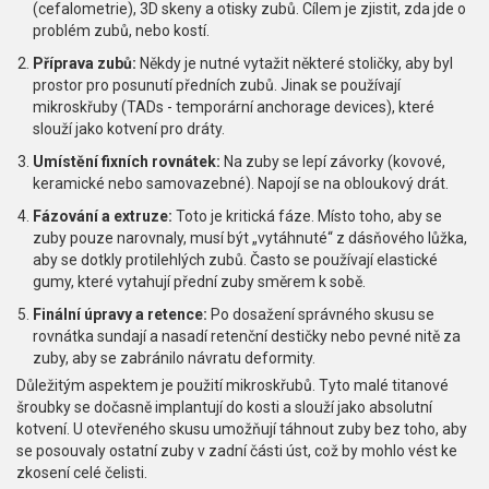
(cefalometrie), 3D skeny a otisky zubů. Cílem je zjistit, zda jde o
problém zubů, nebo kostí.
Příprava zubů:
Někdy je nutné vytažit některé stoličky, aby byl
prostor pro posunutí předních zubů. Jinak se používají
mikroskřuby (TADs - temporární anchorage devices), které
slouží jako kotvení pro dráty.
Umístění fixních rovnátek:
Na zuby se lepí závorky (kovové,
keramické nebo samovazebné). Napojí se na obloukový drát.
Fázování a extruze:
Toto je kritická fáze. Místo toho, aby se
zuby pouze narovnaly, musí být „vytáhnuté“ z dásňového lůžka,
aby se dotkly protilehlých zubů. Často se používají elastické
gumy, které vytahují přední zuby směrem k sobě.
Finální úpravy a retence:
Po dosažení správného skusu se
rovnátka sundají a nasadí retenční destičky nebo pevné nitě za
zuby, aby se zabránilo návratu deformity.
Důležitým aspektem je použití mikroskřubů. Tyto malé titanové
šroubky se dočasně implantují do kosti a slouží jako absolutní
kotvení. U otevřeného skusu umožňují táhnout zuby bez toho, aby
se posouvaly ostatní zuby v zadní části úst, což by mohlo vést ke
zkosení celé čelisti.