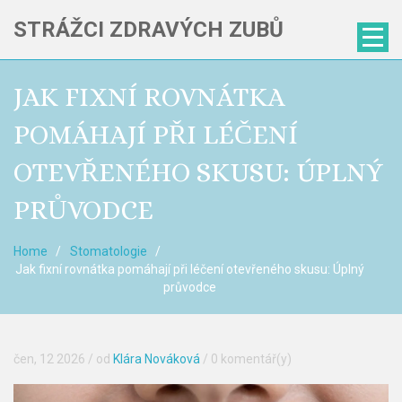
STRÁŽCI ZDRAVÝCH ZUBŮ
JAK FIXNÍ ROVNÁTKA
POMÁHAJÍ PŘI LÉČENÍ
OTEVŘENÉHO SKUSU: ÚPLNÝ
PRŮVODCE
Home
Stomatologie
Jak fixní rovnátka pomáhají při léčení otevřeného skusu: Úplný
průvodce
čen, 12 2026
/ od
Klára Nováková
/
0 komentář(y)