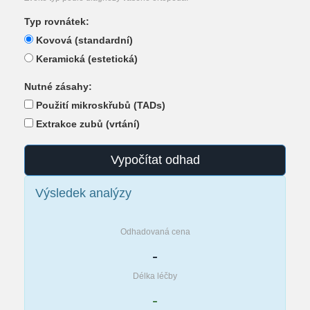
Typ rovnátek:
Kovová (standardní)
Keramická (estetická)
Nutné zásahy:
Použití mikroskřubů (TADs)
Extrakce zubů (vrtání)
Vypočítat odhad
Výsledek analýzy
Odhadovaná cena
-
Délka léčby
-