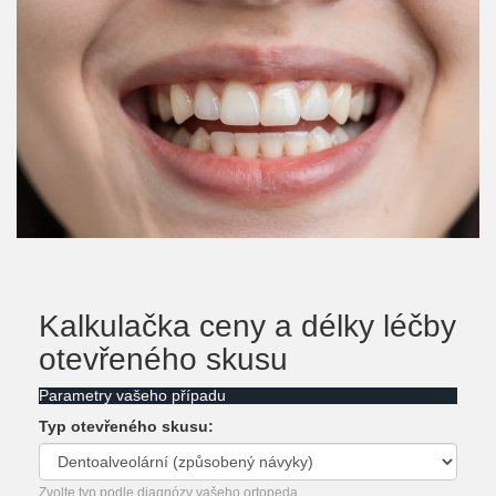
Kalkulačka ceny a délky léčby
otevřeného skusu
Parametry vašeho případu
Typ otevřeného skusu:
Zvolte typ podle diagnózy vašeho ortopeda.