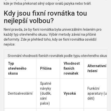
kde je třeba překonat silný odpor svalů jazyka nebo tváří.
Kdy jsou fixní rovnátka tou
nejlepší volbou?
Není pravda, že by fixní rovnátka byla univerzálním řešením pro
každý typ otevřeného skusu. Výběr metody závisí na příčině
deformity. Zde je přehled toho, kdy se fixní rovnátka osvědčí
nejvíce:
Srovnání vhodnosti fixních rovnátek podle typu otevřeného skusu
Typ
Vhodnost
Alternativní
otevřeného
Příčina
fixních
řešení
skusu
rovnátek
Špatné
návyky
Funkční
Dentoalveolární
(dudlík,
Vysoká
aparatury (u
sání
dětí)
palce)