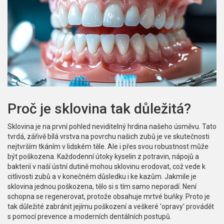
Proč je sklovina tak důležitá?
Sklovina je na první pohled neviditelný hrdina našeho úsměvu. Tato
tvrdá, zářivě bílá vrstva na povrchu našich zubů je ve skutečnosti
nejtvrším tkáním v lidském těle. Ale i přes svou robustnost může
být poškozena. Každodenní útoky kyselin z potravin, nápojů a
bakterií v naší ústní dutině mohou sklovinu erodovat, což vede k
citlivosti zubů a v konečném důsledku i ke kazům. Jakmile je
sklovina jednou poškozena, tělo si s tím samo neporadí. Není
schopna se regenerovat, protože obsahuje mrtvé buňky. Proto je
tak důležité zabránit jejímu poškození a veškeré 'opravy' provádět
s pomocí prevence a moderních dentálních postupů.