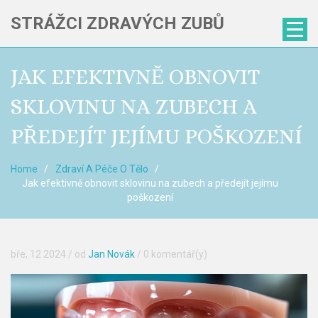
STRÁŽCI ZDRAVÝCH ZUBŮ
JAK EFEKTIVNĚ OBNOVIT
SKLOVINU NA ZUBECH A
PŘEDEJÍT JEJÍMU POŠKOZENÍ
Home
Zdraví A Péče O Tělo
Jak efektivně obnovit sklovinu na zubech a předejít jejímu
poškození
bře, 12 2024
/ od
Jan Novák
/
0 komentář(y)