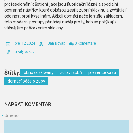
profeseionální ošetření, jako jsou fluoridační lázně a speciální
ochranné nástřiky, které dokážou zesílit zubní sklovinu a zvýšit její
odolnost proti kyselinám. Ačkoli domácí péče je stále základem,
tyto moderní postupy přinášejí naději pro ty, kdo se potýkají s
vážnějším poškozením skloviny.
bře, 12 2024
Jan Novák
0 Komentáře
trvalý odkaz
Štítky:
obnova skloviny
zdraví zubů
prevence kazu
domácí péče o zuby
NAPSAT KOMENTÁŘ
Jméno
*