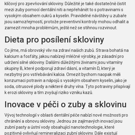
klíčový pro zpevňování skloviny. Důležité je také dostatečně čistit
mezi zuby pomocí dentální niti a nepřehánět to s potravinami s
vysokým obsahem cukrů a kyselin. Pravidelné návštěvy u zubaře
jsou samozřejmostí, protože preventivní kontroly mohou odhalit a
zamezit mnoha problémům, ještě než se stihnou rozvinout.
Dieta pro posílení skloviny
Co jíme, má obrovský vliv na zdraví našich zubů. Strava bohatá na
kalcium a fosfáty, jakou nabízejí mléčné výrobky, je zásadní pro
udržení silné skloviny. Dalšími důležitými živinami jsou vitamíny
skupiny B, které podporují zdraví dásní, a vitamín D, který je
nezbytný pro vstřebávání kalcia. Omezit bychom naopak měli
konzumaci potravin a nápojů s vysokým obsahem kyselin, jako je
soda, citrusové plody a některé druhy vína. Tyto potraviny přispívají
k erozi skloviny a tím zvyšují riziko vzniku kazů.
Inovace v péči o zuby a sklovinu
Vývoj technologií v oblasti dentální péče nabízí nové možnosti pro
chránění a obnovu skloviny. Jednou ze zajímavých inovací jsou
zubní pasty a ústní vody obsahující nanotechnologie, které
pozitivně ovlivňují remineralizaci zubní skloviny. Dále existují