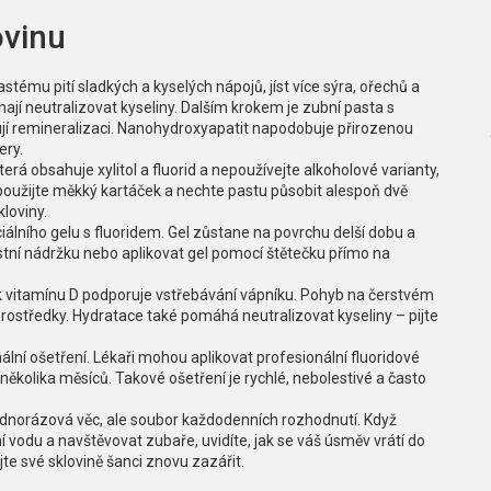
ovinu
astému pití sladkých a kyselých nápojů, jíst více sýra, ořechů a
hají neutralizovat kyseliny. Dalším krokem je zubní pasta s
í remineralizaci. Nanohydroxyapatit napodobuje přirozenou
ery.
rá obsahuje xylitol a fluorid a nepoužívejte alkoholové varianty,
 použijte měkký kartáček a nechte pastu působit alespoň dvě
kloviny.
ciálního gelu s fluoridem. Gel zůstane na povrchu delší dobu a
istní nádržku nebo aplikovat gel pomocí štětečku přímo na
tek vitamínu D podporuje vstřebávání vápníku. Pohyb na čerstvém
prostředky. Hydratace také pomáhá neutralizovat kyseliny – pijte
lní ošetření. Lékaři mohou aplikovat profesionální fluoridové
 několika měsíců. Takové ošetření je rychlé, nebolestivé a často
jednorázová věc, ale soubor každodenních rozhodnutí. Když
 vodu a navštěvovat zubaře, uvidíte, jak se váš úsměv vrátí do
jte své sklovině šanci znovu zazářit.