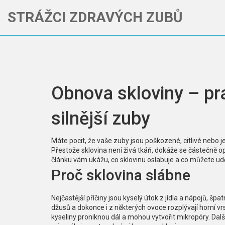
STRÁŽCI ZDRAVÝCH ZUBŮ
Obnova skloviny – pr
silnější zuby
Máte pocit, že vaše zuby jsou poškozené, citlivé nebo je
Přestože sklovina není živá tkáň, dokáže se částečně o
článku vám ukážu, co sklovinu oslabuje a co můžete uděla
Proč sklovina slábne
Nejčastější příčiny jsou kyselý útok z jídla a nápojů, šp
džusů a dokonce i z některých ovoce rozplývají horní v
kyseliny proniknou dál a mohou vytvořit mikropóry. Dal