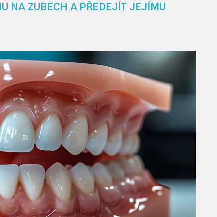
U NA ZUBECH A PŘEDEJÍT JEJÍMU