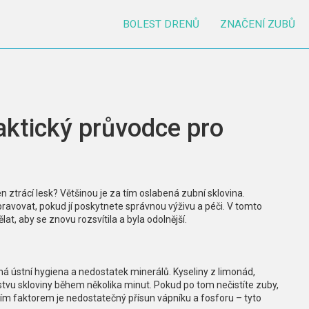
BOLEST DRENŮ
ZNAČENÍ ZUBŮ
aktický průvodce pro
n ztrácí lesk? Většinou je za tím oslabená zubní sklovina.
pravovat, pokud jí poskytnete správnou výživu a péči. V tomto
t, aby se znovu rozsvítila a byla odolnější.
atná ústní hygiena a nedostatek minerálů. Kyseliny z limonád,
rstvu skloviny během několika minut. Pokud po tom nečistíte zuby,
ším faktorem je nedostatečný přísun vápníku a fosforu – tyto