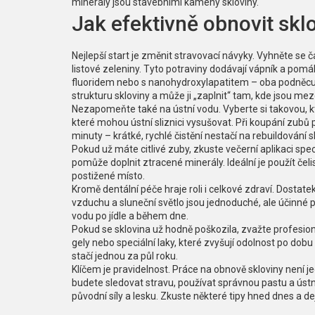
minerály jsou stavebními kameny skloviny.
Jak efektivně obnovit skl
Nejlepší start je změnit stravovací návyky. Vyhněte se č
listové zeleniny. Tyto potraviny dodávají vápník a pomá
fluoridem nebo s nanohydroxylapatitem – oba podněcuj
strukturu skloviny a může ji „zaplnit“ tam, kde jsou mez
Nezapomeňte také na ústní vodu. Vyberte si takovou, kte
které mohou ústní sliznici vysušovat. Při koupání zubů
minuty – krátké, rychlé čistění nestačí na rebuildování s
Pokud už máte citlivé zuby, zkuste večerní aplikaci spe
pomůže doplnit ztracené minerály. Ideální je použít čel
postižené místo.
Kromě dentální péče hraje roli i celkové zdraví. Dosta
vzduchu a sluneční světlo jsou jednoduché, ale účinné 
vodu po jídle a během dne.
Pokud se sklovina už hodně poškozila, zvažte profesioná
gely nebo speciální laky, které zvyšují odolnost po dobu
stačí jednou za půl roku.
Klíčem je pravidelnost. Práce na obnově skloviny není 
budete sledovat stravu, používat správnou pastu a ústní
původní síly a lesku. Zkuste některé tipy hned dnes a de