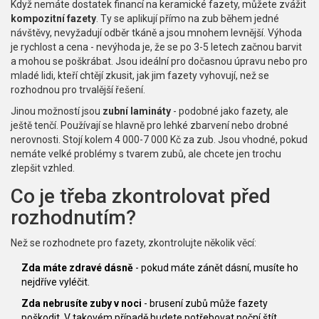
Když nemáte dostatek financí na keramické fazety, můžete zvážit
kompozitní fazety
. Ty se aplikují přímo na zub během jedné
návštěvy, nevyžadují odběr tkáně a jsou mnohem levnější. Výhoda
je rychlost a cena - nevýhoda je, že se po 3-5 letech začnou barvit
a mohou se poškrábat. Jsou ideální pro dočasnou úpravu nebo pro
mladé lidi, kteří chtějí zkusit, jak jim fazety vyhovují, než se
rozhodnou pro trvalější řešení.
Jinou možností jsou
zubní lamináty
- podobné jako fazety, ale
ještě tenčí. Používají se hlavně pro lehké zbarvení nebo drobné
nerovnosti. Stojí kolem 4 000-7 000 Kč za zub. Jsou vhodné, pokud
nemáte velké problémy s tvarem zubů, ale chcete jen trochu
zlepšit vzhled.
Co je třeba zkontrolovat před
rozhodnutím?
Než se rozhodnete pro fazety, zkontrolujte několik věcí:
Zda máte zdravé dásně
- pokud máte zánět dásní, musíte ho
nejdříve vyléčit.
Zda nebrusíte zuby v noci
- brusení zubů může fazety
poškodit. V takovém případě budete potřebovat noční štít.