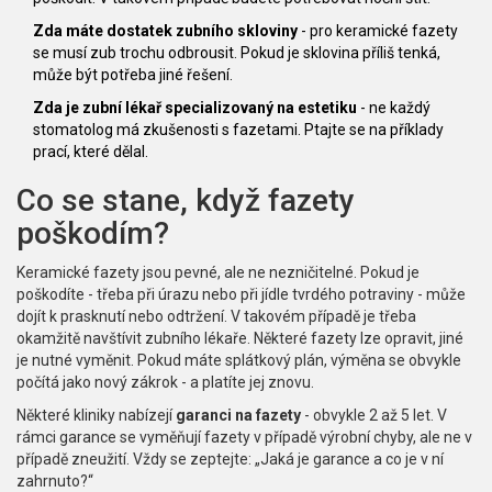
Zda máte dostatek zubního skloviny
- pro keramické fazety
se musí zub trochu odbrousit. Pokud je sklovina příliš tenká,
může být potřeba jiné řešení.
Zda je zubní lékař specializovaný na estetiku
- ne každý
stomatolog má zkušenosti s fazetami. Ptajte se na příklady
prací, které dělal.
Co se stane, když fazety
poškodím?
Keramické fazety jsou pevné, ale ne nezničitelné. Pokud je
poškodíte - třeba při úrazu nebo při jídle tvrdého potraviny - může
dojít k prasknutí nebo odtržení. V takovém případě je třeba
okamžitě navštívit zubního lékaře. Některé fazety lze opravit, jiné
je nutné vyměnit. Pokud máte splátkový plán, výměna se obvykle
počítá jako nový zákrok - a platíte jej znovu.
Některé kliniky nabízejí
garanci na fazety
- obvykle 2 až 5 let. V
rámci garance se vyměňují fazety v případě výrobní chyby, ale ne v
případě zneužití. Vždy se zeptejte: „Jaká je garance a co je v ní
zahrnuto?“