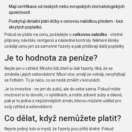
Mají certifikace od českých nebo evropských stomatologických
společností.
Poskytují detailní plán léčby s cenovou nabídkou předem - bez
skrytých poplatků.
Pokud se ptáte na cenu, požádejte o
celkovou nabídku
- včetně
přípravy, návštěv, rentgenů a následné kontroly. Některé kliniky
uvádějí cenu jen za samotné fazety a pak přidávají další poplatky.
Je to hodnota za peníze?
Nejde jen o vzhled. Mnoho lidí, kteří si dali fazety, říká, že se
změnila i jejich sebevědomí. Mluví více, smějí se volněji, nevyhýbají
se fotkám. To je něco, co se nedá změřit v korunách.
Je to investice - ne jen do zubů, ale do sebe sama. Pokud máte
možnost si to dovolit, i v splátkách, a máte zdravé zuby a dásně,
pak je to jedna z nejúčinnějších změn, kterou můžete udělat pro
svůj vzhled a sebevědomí.
Co dělat, když nemůžete platit?
Nejste jediný, kdo si myslí, že fazety jsou příliš drahé. Pokud