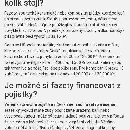
kolik stojí?
Fazety jsou tenké keramické nebo kompozitní plátky, které se lepí
na přední povrch zubů. Slouží k opravě barvy, tvaru, délky nebo
pozice zubů. Nejčastěji se používají na horní i dolní přední zuby -
obvykle 6 až 12 zubů. Výsledek je přirozený, odolný a dlouhodobý -
při správné péči vydrží 10 až 15 let.
Cena se liší podle materiálu, zkušenosti zubního lékaře a místa,
kde se zákrok provádí. V České republice se cena za jednu
keramickou fazetu pohybuje od 5 000 do 12 000 Kč. Kompozitní
fazety jsou levnější - kolem 2 000 až 4 500 Kč za zub - ale nejsou
tak trvanlivé a snášejí se lépe poškození. Pro kompletní úpravu 10
zubů tedy můžete čekat na náklady od 20 000 do 120 000 Kč.
Je možné si fazety financovat z
pojistky?
Veřejná zdravotní pojištění v Česku
nehradí fazety za účelem
estetiky
. Pokud máte zuby poškozené úrazem, karií nebo
vývojovou vadou, může být část nákladů pokryta, ale jen v případě,
že se jedná o léčebný zákrok - ne o zlepšení vzhledu. Většina
zubních lékařů nejdříve vyžaduje vyšetření a diagnostiku, aby