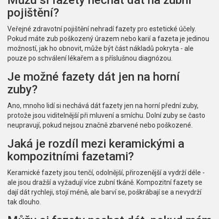
Můžu si fazety nechat dát na zubní
pojištění?
Veřejné zdravotní pojištění nehradí fazety pro estetické účely.
Pokud máte zub poškozený úrazem nebo karií a fazeta je jedinou
možností, jak ho obnovit, může být část nákladů pokryta - ale
pouze po schválení lékařem a s příslušnou diagnózou.
Je možné fazety dát jen na horní
zuby?
Ano, mnoho lidí si nechává dát fazety jen na horní přední zuby,
protože jsou viditelnější při mluvení a smíchu. Dolní zuby se často
neupravují, pokud nejsou značně zbarvené nebo poškozené.
Jaká je rozdíl mezi keramickými a
kompozitními fazetami?
Keramické fazety jsou tenčí, odolnější, přirozenější a vydrží déle -
ale jsou dražší a vyžadují více zubní tkáně. Kompozitní fazety se
dají dát rychleji, stojí méně, ale barví se, poškrábají se a nevydrží
tak dlouho.