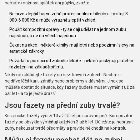
nemáte možnost splátek ani půjčky, zvažte:
Nejprve zlepšit barvu zubů profesionálním bílením - to stojí 3
000-6 000 Kč a může výrazně zlepšit vzhled.
Použít kompozitní opravy - ty se dají udělat na jednom zubu
najednou, a ne na všech najednou.
Čekat na akce - některé kliniky mají letní nebo podzimní slevy na
estetické zákroky.
Požádat o pomoci od zubního lékaře - někteří poskytují platební
rozložení na základě příjmu.
Nikdy nezakládejte fazety na nezdravých zubech. Nechte si
nejdříve léčit karii, záněty nebo problémy s dásněmi. Jinak se
můžete dostat do situace, kdy fazety budete muset vyměnit už za
pár let - a to je ještě dražší.
Jsou fazety na přední zuby trvalé?
Keramické fazety vydrží 10 až 15 let při správné péči. Kompozitní
fazety se obvykle vyměňují každých 3 až 5 let. Důležité je nebrusit
zuby, nekousat tvrdé předměty a pravidelně chodit na kontrolu.