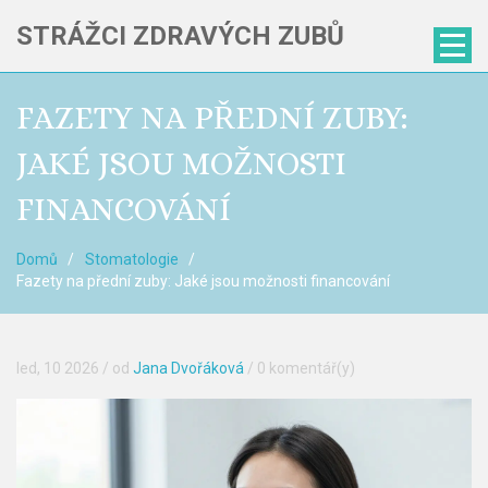
STRÁŽCI ZDRAVÝCH ZUBŮ
FAZETY NA PŘEDNÍ ZUBY:
JAKÉ JSOU MOŽNOSTI
FINANCOVÁNÍ
Domů
Stomatologie
Fazety na přední zuby: Jaké jsou možnosti financování
led, 10 2026
/ od
Jana Dvořáková
/
0 komentář(y)