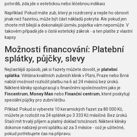
potvrdili, zda jde o estetickou nebo léčebnou indikaci.
Například: Pokud máte zub, který je rozdrcený a nejde ho obnovit
jinak než fazetou, může být část nákladů pokryta. Ale pokud jen
chcete mít bílejší a dokonalejší úsměv, pojistka vám nepomůže. V
takovém případě jde o čistě estetický zákrok - a ten platíte z vlastní
kapsy.
Možnosti financování: Platební
splátky, půjčky, slevy
Nejčastější způsob, jak si fazety můžete dovolit, je
platební
splátka
. Většina kvalitních zubních klinik v Plzni, Praze nebo Brně
nabízí možnost rozložit platbu na 6 až 24 měsíců bez úroků.
Některé kliniky spolupracují s finančními společnostmi jako je
Fincentrum
,
Money Man
nebo
Finanční centrum
, které poskytují
speciální půjčky pro zubní léčbu.
Příklad: Pokud si vyberete 10 keramických fazet za 80 000 Kč,
můžete je rozložit na 24 splátek po 3 333 Kč měsíčně. Bez úroků.
Stačí mít trvalý příjem a platný doklad totožnosti. Některé kliniky
dokonce nabízejí první splátku až za 3 měsíce - což je užitečné,
pokud potřebujete čas na přípravu.