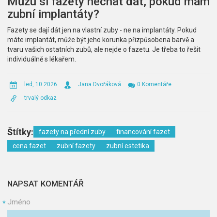
Můžu si fazety nechat dát, pokud mám
zubní implantáty?
Fazety se dají dát jen na vlastní zuby - ne na implantáty. Pokud
máte implantát, může být jeho korunka přizpůsobena barvě a
tvaru vašich ostatních zubů, ale nejde o fazetu. Je třeba to řešit
individuálně s lékařem.
led, 10 2026
Jana Dvořáková
0 Komentáře
trvalý odkaz
Štítky:
fazety na přední zuby
financování fazet
cena fazet
zubní fazety
zubní estetika
NAPSAT KOMENTÁŘ
Jméno
*