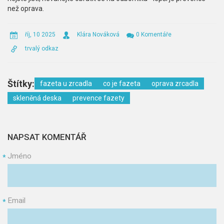
než oprava.
říj, 10 2025
Klára Nováková
0 Komentáře
trvalý odkaz
Štítky:
fazeta u zrcadla
co je fazeta
oprava zrcadla
skleněná deska
prevence fazety
NAPSAT KOMENTÁŘ
Jméno
*
Email
*