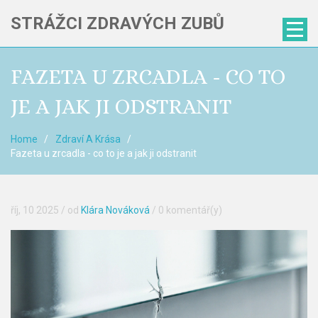
STRÁŽCI ZDRAVÝCH ZUBŮ
FAZETA U ZRCADLA - CO TO
JE A JAK JI ODSTRANIT
Home
Zdraví A Krása
Fazeta u zrcadla - co to je a jak ji odstranit
říj, 10 2025
/ od
Klára Nováková
/
0 komentář(y)