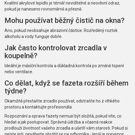
Kvalitní akrylové lepidlo je téměř neviditelné a neovlivní odraz,
pokud je naneseno rovnoměrně a přesně.
Mohu používat běžný čistič na okna?
Ano, pokud neobsahuje abrazivní částice. Rozředěný roztok
alkoholu a vody funguje dobře.
Jak často kontrolovat zrcadla v
koupelně?
Ideální je měsíční kontrola a důkladná kontrola po změně topení
nebo ventilace.
Co dělat, když se fazeta rozšíří během
týdne?
Okamžitě přestaňte zrcadlo používat, odstraňte ho z vlhkého
prostoru a kontaktujte profesionála.
Rozpoznání a oprava fazety nemusí být složitá, pokud víte, co
hledat a jak postupovat. Správná údržba a včasná reakce
prodlouží životnost vašeho zrcadla a ušetří vám starosti. Pokud si
nejste jisti, neváhejte obrátit se na odborníka - lepší je prevence