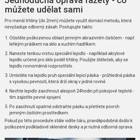
Jednoduchá oprava fazety - co
můžete udělat sami
Pro menší trhliny (do 2mm) můžete využít domácí metodu, která
nevyžaduje odborný zásah. Postupujte takto:
Očistěte poškozenou oblast jemným
abrazivním čističem
-
např.
lehkým práškem na sklo
a suchím hadříkem.
Naneste tenkou vrstvu
speciální lepidlo
-
například akrylové
lepidlo určené pro sklo
podél trhliny. Použijte štěteček, aby se
lepidlo rovnoměrně rozprostřelo.
Umístěte na lepidlo pruh
speciální lepicí páska
-
průhledná páska
s vysokou pevností
, která drží okraj v jedné rovině.
Nechte lepidlo zaschnout alespoň 24hodin při pokojové teplotě -
tím zajistíte pevné spojení.
Po zaschnutí opatrně odstraňte pásku a přetřete povrch
jemným čistícím prostředkem.
Pokud po této proceduře stále vidíte čáru, pravděpodobně došlo k
poškození podkladové skleněné desky a je nutná odborná oprava.