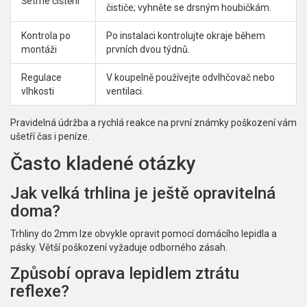
Šetrné čištění
čističe; vyhněte se drsným houbičkám.
Kontrola po
Po instalaci kontrolujte okraje během
montáži
prvních dvou týdnů.
Regulace
V koupelně používejte odvlhčovač nebo
vlhkosti
ventilaci.
Pravidelná údržba a rychlá reakce na první známky poškození vám
ušetří čas i peníze.
Často kladené otázky
Jak velká trhlina je ještě opravitelná
doma?
Trhliny do 2mm lze obvykle opravit pomocí domácího lepidla a
pásky. Větší poškození vyžaduje odborného zásah.
Způsobí oprava lepidlem ztrátu
reflexe?