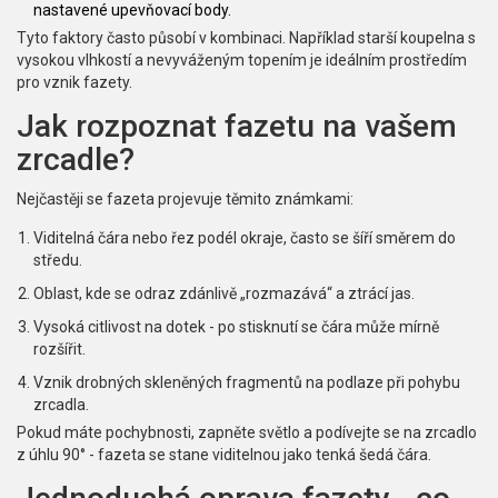
nastavené upevňovací body
.
Tyto faktory často působí v kombinaci. Například starší koupelna s
vysokou vlhkostí a nevyváženým topením je ideálním prostředím
pro vznik fazety.
Jak rozpoznat fazetu na vašem
zrcadle?
Nejčastěji se fazeta projevuje těmito známkami:
Viditelná čára nebo řez podél okraje, často se šíří směrem do
středu.
Oblast, kde se odraz zdánlivě „rozmazává“ a ztrácí jas.
Vysoká citlivost na dotek - po stisknutí se čára může mírně
rozšířit.
Vznik drobných skleněných fragmentů na podlaze při pohybu
zrcadla.
Pokud máte pochybnosti, zapněte světlo a podívejte se na zrcadlo
z úhlu 90° - fazeta se stane viditelnou jako tenká šedá čára.