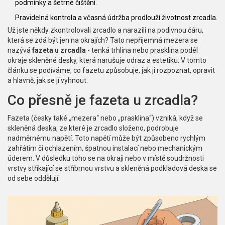
podmínky a šetrné čištění.
Pravidelná kontrola a včasná údržba prodlouží životnost zrcadla.
Už jste někdy zkontrolovali zrcadlo a narazili na podivnou čáru,
která se zdá být jen na okrajích? Tato nepříjemná mezera se
nazývá
fazeta u zrcadla
-
tenká trhlina nebo prasklina podél
okraje skleněné desky, která narušuje odraz a estetiku
. V tomto
článku se podíváme, co fazetu způsobuje, jak ji rozpoznat, opravit
a hlavně, jak se jí vyhnout.
Co přesně je fazeta u zrcadla?
Fazeta (česky také „mezera“ nebo „prasklina“) vzniká, když se
skleněná deska, ze které je zrcadlo složeno, podrobuje
nadměrnému napětí. Toto napětí může být způsobeno rychlým
zahřátím či ochlazením, špatnou instalací nebo mechanickým
úderem. V důsledku toho se na okraji nebo v místě soudržnosti
vrstvy stříkající se stříbrnou vrstvu a skleněná podkladová deska se
od sebe oddělují.