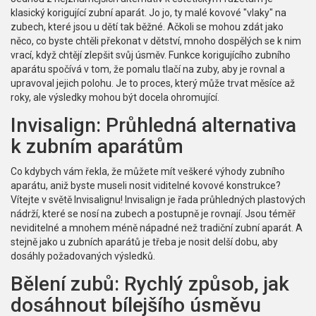
klasický korigující zubní aparát. Jo jo, ty malé kovové "vlaky" na
zubech, které jsou u dětí tak běžné. Ačkoli se mohou zdát jako
něco, co byste chtěli překonat v dětství, mnoho dospělých se k nim
vrací, když chtějí zlepšit svůj úsměv. Funkce korigujícího zubního
aparátu spočívá v tom, že pomalu tlačí na zuby, aby je rovnal a
upravoval jejich polohu. Je to proces, který může trvat měsíce až
roky, ale výsledky mohou být docela ohromující.
Invisalign: Průhledná alternativa
k zubním aparátům
Co kdybych vám řekla, že můžete mít veškeré výhody zubního
aparátu, aniž byste museli nosit viditelné kovové konstrukce?
Vítejte v světě Invisalignu! Invisalign je řada průhledných plastových
nádrží, které se nosí na zubech a postupně je rovnají. Jsou téměř
neviditelné a mnohem méně nápadné než tradiční zubní aparát. A
stejně jako u zubních aparátů je třeba je nosit delší dobu, aby
dosáhly požadovaných výsledků.
Bělení zubů: Rychlý způsob, jak
dosáhnout bílejšího úsměvu