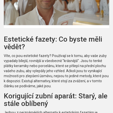
Estetické fazety: Co byste měli
vědět?
Víte, co jsou estetické fazety? Používají se k tomu, aby vaše zuby
vypadaly bílejší, rovnější a všeobecně "krásnější". Jsou to tenké
plátky keramiky nebo porcelánu, které se přilepí na přední plochu
vašeho zubu, aby vylepšily jeho vzhled. Ačkoli jsou to vynikající
možnosti pro zlepšení úsměvu, nejsou to jediné metody, které jsou
k dispozici. Existují alternativy, které stojí za zvážení, a v tomto
článku se podíváme, jaké jsou.
Korigující zubní aparát: Starý, ale
stále oblíbený
Jednou z nejznámějších alternativ k estetickým fazetám je