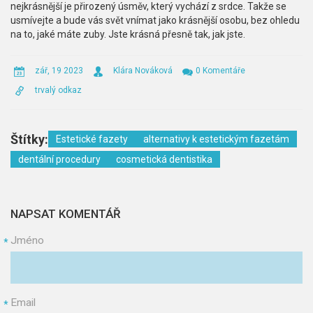
nejkrásnější je přirozený úsměv, který vychází z srdce. Takže se
usmívejte a bude vás svět vnímat jako krásnější osobu, bez ohledu
na to, jaké máte zuby. Jste krásná přesně tak, jak jste.
zář, 19 2023
Klára Nováková
0 Komentáře
trvalý odkaz
Štítky:
Estetické fazety
alternativy k estetickým fazetám
dentální procedury
cosmetická dentistika
NAPSAT KOMENTÁŘ
Jméno
*
Email
*