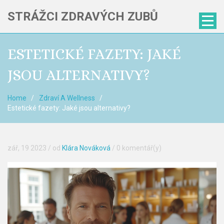
STRÁŽCI ZDRAVÝCH ZUBŮ
ESTETICKÉ FAZETY: JAKÉ
JSOU ALTERNATIVY?
Home
Zdraví A Wellness
Estetické fazety: Jaké jsou alternativy?
zář, 19 2023
/ od
Klára Nováková
/
0 komentář(y)