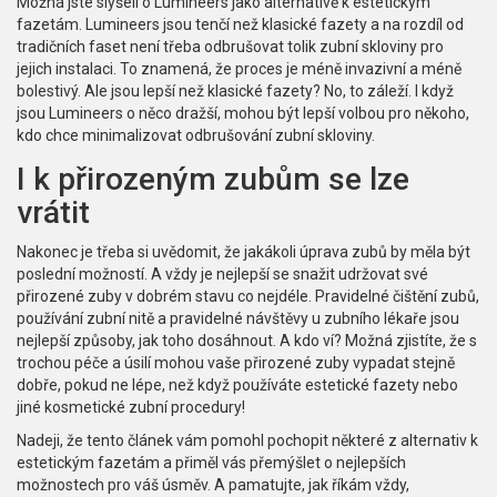
Možná jste slyšeli o Lumineers jako alternativě k estetickým
fazetám. Lumineers jsou tenčí než klasické fazety a na rozdíl od
tradičních faset není třeba odbrušovat tolik zubní skloviny pro
jejich instalaci. To znamená, že proces je méně invazivní a méně
bolestivý. Ale jsou lepší než klasické fazety? No, to záleží. I když
jsou Lumineers o něco dražší, mohou být lepší volbou pro někoho,
kdo chce minimalizovat odbrušování zubní skloviny.
I k přirozeným zubům se lze
vrátit
Nakonec je třeba si uvědomit, že jakákoli úprava zubů by měla být
poslední možností. A vždy je nejlepší se snažit udržovat své
přirozené zuby v dobrém stavu co nejdéle. Pravidelné čištění zubů,
používání zubní nitě a pravidelné návštěvy u zubního lékaře jsou
nejlepší způsoby, jak toho dosáhnout. A kdo ví? Možná zjistíte, že s
trochou péče a úsilí mohou vaše přirozené zuby vypadat stejně
dobře, pokud ne lépe, než když používáte estetické fazety nebo
jiné kosmetické zubní procedury!
Nadeji, že tento článek vám pomohl pochopit některé z alternativ k
estetickým fazetám a přiměl vás přemýšlet o nejlepších
možnostech pro váš úsměv. A pamatujte, jak říkám vždy,