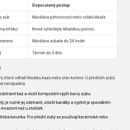
Doporučený postup
mo zub
Návštěva pohotovosti nebo volání lékaře
na infekci
Ihned vyhledejte lékařskou pomoc
omenina
Návštěva zubaře do 24 hodin
)
Termín do 3 dnů
e
í, které odhalí hloubku kazu nebo stav kořene. U předních zubů
álně nenápadná.
odstranit kaz a vložit kompozitní výplň barvy zubu.
je nutné jej odstranit, očistit kanálky a vyplnit je speciálním
nvazivní než u stoliček.
třeba korunka. Pro přední zuby se používají keramické nebo