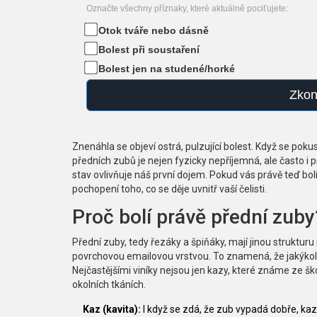
Označte všechny příznaky, které aktuálně pociťujete:
Otok tváře nebo dásně
Bolest při soustaření
Bolest jen na studené/horké
Zkon
Znenáhla se objeví ostrá, pulzující bolest. Když se poku
předních zubů je nejen fyzicky nepříjemná, ale často i ps
stav ovlivňuje náš první dojem. Pokud vás právě teď bol
pochopení toho, co se děje uvnitř vaší čelisti.
Proč bolí právě přední zuby
Přední zuby, tedy řezáky a špiňáky, mají jinou strukturu 
povrchovou emailovou vrstvou. To znamená, že jakýkoli 
Nejčastějšími viníky nejsou jen kazy, které známe ze š
okolních tkáních.
Kaz (kavita):
I když se zdá, že zub vypadá dobře, kaz