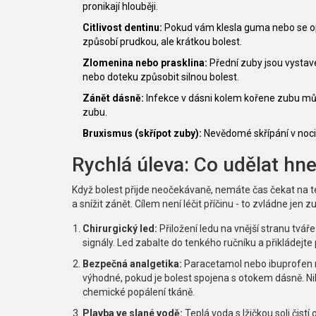
pronikají hlouběji.
Citlivost dentinu:
Pokud vám klesla guma nebo se opo
způsobí prudkou, ale krátkou bolest.
Zlomenina nebo prasklina:
Přední zuby jsou vystave
nebo doteku způsobit silnou bolest.
Zánět dásně:
Infekce v dásni kolem kořene zubu může
zubu.
Bruxismus (skřípot zuby):
Nevědomé skřípání v noci 
Rychlá úleva: Co udělat hn
Když bolest přijde neočekávaně, nemáte čas čekat na ter
a snížit zánět. Cílem není léčit příčinu - to zvládne jen z
Chirurgický led:
Přiložení ledu na vnější stranu tvář
signály. Led zabalte do tenkého ručníku a přikládejt
Bezpečná analgetika:
Paracetamol nebo ibuprofen m
výhodné, pokud je bolest spojena s otokem dásně. N
chemické popálení tkáně.
Plavba ve slané vodě:
Teplá voda s lžičkou soli čistí