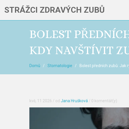
STRÁŽCI ZDRAVÝCH ZUBŮ
BOLEST PŘEDNÍCH
KDY NAVŠTÍVIT Z
Domů
Stomatologie
Bolest předních zubů: Jak r
kvě, 11 2026
/ od
Jana Hrušková
/
0 komentář(y)