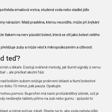
třebila emailová vrstva, studená voda nebo sladké jídlo
ny nárazům. Malá prasklina, kterou neuvidíte, může při žvýkání
 tlakem na nerv působit bolest, která se cítí jako bolest celého
přetěžuje zuby a může vést k mikropoškozením a citlivosti.
ed teď?
mín u lékaře. Existují ověřené metody, jak tlumit signály z nervu
ubař -, ale přečkat akutní fázi.
e nad bolícím zubem snižuje prokrvení oblasti a tlumí bolestivé
e po dobu 15 minut, pak pauza. Opakujte.
ohou pomoci. Ibuprofen má navíc protizánětlivý účinek, což je
ikdy nedávejte tabletu přímo na zub nebo gumu - způsobí to
 oblast a mírně snižuje zánět. Dbejte na to, aby voda nebyla příliš