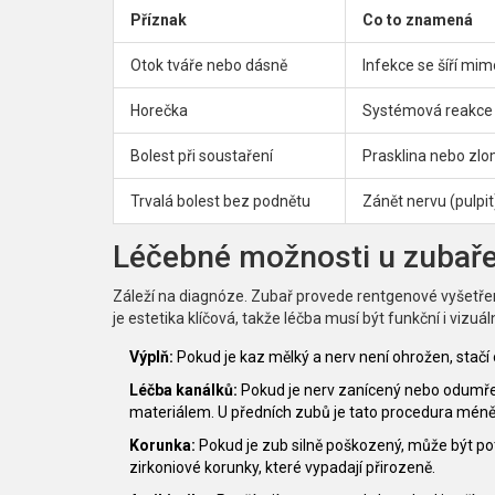
Příznak
Co to znamená
Otok tváře nebo dásně
Infekce se šíří mi
Horečka
Systémová reakce 
Bolest při soustaření
Prasklina nebo zl
Trvalá bolest bez podnětu
Zánět nervu (pulpit
Léčebné možnosti u zubař
Záleží na diagnóze. Zubař provede rentgenové vyšetřen
je estetika klíčová, takže léčba musí být funkční i vizu
Výplň:
Pokud je kaz mělký a nerv není ohrožen, stačí 
Léčba kanálků:
Pokud je nerv zanícený nebo odumřelý, 
materiálem. U předních zubů je tato procedura méně i
Korunka:
Pokud je zub silně poškozený, může být po
zirkoniové korunky, které vypadají přirozeně.