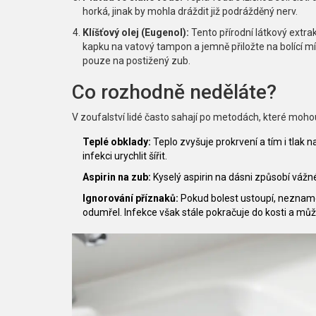
horká, jinak by mohla dráždit již podrážděný nerv.
Klíšťový olej (Eugenol):
Tento přírodní látkový extrak
kapku na vatový tampon a jemně přiložte na bolící mí
pouze na postižený zub.
Co rozhodně neděláte?
V zoufalství lidé často sahají po metodách, které moho
Teplé obklady:
Teplo zvyšuje prokrvení a tím i tlak
infekci urychlit šířit.
Aspirin na zub:
Kyselý aspirin na dásni způsobí vážné
Ignorování příznaků:
Pokud bolest ustoupí, nezname
odumřel. Infekce však stále pokračuje do kosti a mů