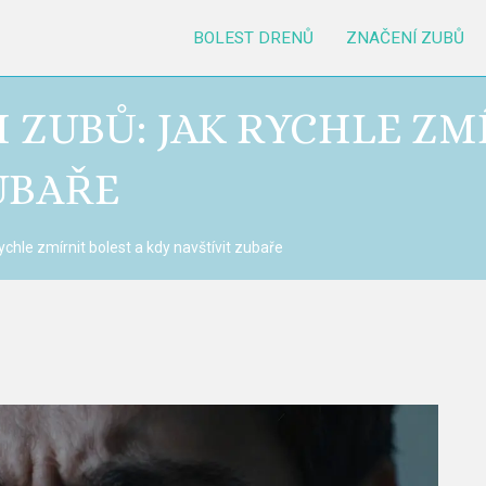
BOLEST DRENŮ
ZNAČENÍ ZUBŮ
 ZUBŮ: JAK RYCHLE ZM
UBAŘE
ychle zmírnit bolest a kdy navštívit zubaře