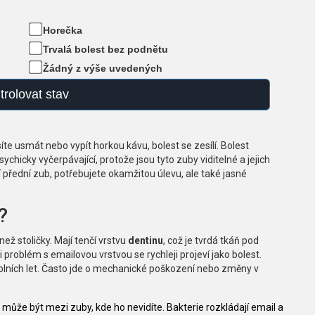
Horečka
Trvalá bolest bez podnětu
Žádný z výše uvedených
trolovat stav
síte usmát nebo vypít horkou kávu, bolest se zesílí. Bolest
ychicky vyčerpávající, protože jsou tyto zuby viditelné a jejich
í přední zub, potřebujete okamžitou úlevu, ale také jasné
?
než stoličky. Mají tenčí vrstvu
dentinu
, což je tvrdá tkáň pod
problém s emailovou vrstvou se rychleji projeví jako bolest.
kolních let. Často jde o mechanické poškození nebo změny v
 může být mezi zuby, kde ho nevidíte. Bakterie rozkládají email a