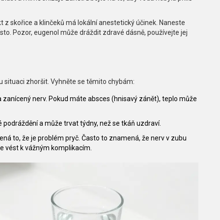
t z skořice a klinčeků má lokální anestetický účinek. Naneste
sto. Pozor, eugenol může dráždit zdravé dásně, používejte jej
u situaci zhoršit. Vyhněte se těmito chybám:
 na zanícený nerv. Pokud máte absces (hnisavý zánět), teplo může
 podráždění a může trvat týdny, než se tkáň uzdraví.
ná to, že je problém pryč. Často to znamená, že nerv v zubu
že vést k vážným komplikacím.