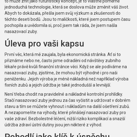
to může znít jako futuristický koncept, je to vlastně poměrně
jednoduchá technologie, která se doslova může změnit váš život.
Abych to dokázala, přešla jsem svůj výzkum a zkušenosti do
těchto deseti bodů. Jsou to maličkosti, které jsem postupem času
pochopila a uvědomila si, proč jsem tak ráda, že jsem našla
nasazovací zuby.
Úleva pro vaši kapsu
První věc, která mě zaujala, byla ekonomická stránka. Ať si to
přiznáme nebo ne, často jsme odraděni od návštěvy zubního
lékaře právě kvůli finanční stránce věci. Když se ale podíváme na
nasazovací zuby, zjistíme, že mohou být výhodné i pro naši
peněženku. Jejich výroba je méně nákladná než například výroba
fixních zubů a jejich údržba je také jednodušší a levnější.
Není třeba chodit na pravidelné a nákladné kontrolní prohlídky.
Stačí nasazovací zuby jednou za čas vyčistit a udržovat v dobrém
stavu a tím se můžete vyhnout i nákladům na další ošetření zubů.
A nezapomeňte na výhody, které přinášejí nasazovací zuby pro
vaše zdraví. Bezbolestné léčení, nižší riziko komplikací a snazší
údržba zdraví ústní dutiny jsou jen některé z výhod.
Pohodlí jako klíč k úspěchu