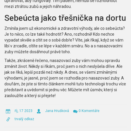
upravovat, aby fungovaly. Tím pádem, nemusí se rozhodnout
mezi ztrátou zubů a jejich náhradou.
Sebeúcta jako třešnička na dortu
Zmínila jsem už ekonomické a zdravotní výhody, ale co sebeúcta?
Je to něco, co lze také hodnotit? Ano, rozhodně! Kdo nechce
vypadat skvěle a cítit se o sobě dobře? Víte, jak říkají, když se vám
líbí v zrcadle, cítíte se lépe v každém směru. No a s nasazovacími
zuby můžete dosáhnout právě toho.
Takže, zkráceně řečeno, nasazovací zuby vám mohou opravdu
změnit život. Někdy si říkám, proč jsem o nich neslyšela dříve. Ale
jak se říká, lepší pozdě než nikdy. A dnes, se všemi zmíněnými
výhodami, je jasné, proč jsem se rozhodla pro nasazovací zuby. A
doufám, že jste si tímto článkem mohli tuto technologii trochu více
představit a uvědomit si jednu věc: Můžete mít úsměv, který si
zasloužíte a který si přejete!
říj, 17 2023
Jana Hrušková
0 Komentáře
trvalý odkaz