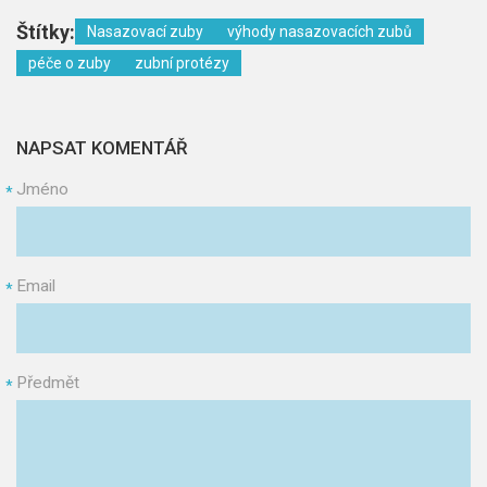
Štítky:
Nasazovací zuby
výhody nasazovacích zubů
péče o zuby
zubní protézy
NAPSAT KOMENTÁŘ
Jméno
*
Email
*
Předmět
*