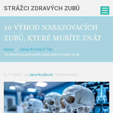
STRÁŽCI ZDRAVÝCH ZUBŮ
10 VÝHOD NASAZOVACÍCH
ZUBŮ, KTERÉ MUSÍTE ZNÁT
Home
Zdraví A Péče O Tělo
10 výhod nasazovacích zubů, které musíte znát
říj, 17 2023
/ od
Jana Hrušková
/
0 komentář(y)