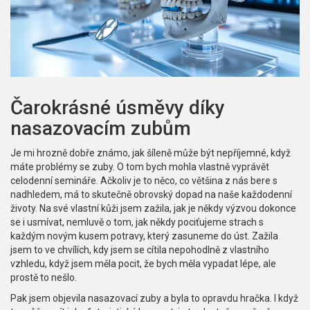
Čarokrásné úsměvy díky
nasazovacím zubům
Je mi hrozně dobře známo, jak šíleně může být nepříjemné, když
máte problémy se zuby. O tom bych mohla vlastně vyprávět
celodenní semináře. Ačkoliv je to něco, co většina z nás bere s
nadhledem, má to skutečně obrovský dopad na naše každodenní
životy. Na své vlastní kůži jsem zažila, jak je někdy výzvou dokonce
se i usmívat, nemluvě o tom, jak někdy pociťujeme strach s
každým novým kusem potravy, který zasuneme do úst. Zažila
jsem to ve chvílích, kdy jsem se cítila nepohodlně z vlastního
vzhledu, když jsem měla pocit, že bych měla vypadat lépe, ale
prostě to nešlo.
Pak jsem objevila nasazovací zuby a byla to opravdu hračka. I když