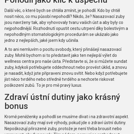
Další věc, o které bych se chtěla zmínit, je pohodlí. Kdo by chtěl
nosit něco, co mu působí nepohodlí? Nikdo, že? Nasazovací zuby
jsou navrženy tak, aby vyhovovaly tvaru vašich úst a aby byly co
nejpohodlnější. Rozhodnutí opustit cestu utrpení díky bolestivým a
nepohodlným stomatologickým procedurám se ukázalo jako
jedno z nejlepších, jaké jsem kdy učinila.
A to ani nemluvím o pocitu svobody, který přinášejí nasazovací
zuby. Mohli bychom si to představit jako ten nejlepší výlet do
wellness centra pro naše ústa. Představte si, že si můžete sundat
zuby, kdykoli potřebujete oddechnout nebo provést úklid, a znovu
je nasadit, když jste připraveni znovu svítit. Nebo když potřebujete
jíst něco tvrdého nebo středně tvrdého a nechcete riskovat
poškození zubů. To je pro mě pravý luxus.
Zdraví ústní dutiny jako krásný
bonus
Kromě peněženky a pohodlí se musíme dívat i na zdravotní aspekt.
Nasazovací zuby mají své výhody, pokud jde o zdraví ústní dutiny.
Nepoškozují přirozené zuby, protože je není třeba brousit nebo