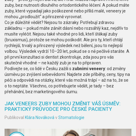
zuby, bez nutnosti dlouhého ortodontického léčení. A pokud máte
zuby, které vypadají jako poškozené nebo příliš malé, veneery je
mohou „prodloužit“ a přirozeně vyrovnat.
Co je důležité vědět? Nejsou to zázraky. Potřebují zdravou
základnu – pokud máte zánět dásní nebo rozsáhlý kaz, nejdřív to
musíte vyléčit. Nejsou také vhodné pro lidi, kteří štěkají zuby
(bruxismus), protože se mohou poškodit. Ale pro ty, kteří chtějí
rychlejší, trvalý a přirozený výsledek než bělení, jsou to nejlepší
volbou. Výsledek vydrží 10–20 let, pokud se o ně pečlivě staráte. A
při první konzultaci si dentist zkontroluje, zda jsou pro vás
skutečně vhodné – ne každý zub je na to připraven.
Podívejte se, co lidé v Česku zažili s
zubními veneery
: od změny
úsměvu po zvýšení sebevědomí. Najdete zde příběhy, ceny, tipy na
péči a odpovědi na otázky, které vás možná trápí – až na to, že se
o to neptáte. Všechno, co potřebujete vědět, je tady – bez
přehánění, bez marketingového šumu.
JAK VENEERS ZUBY MOHOU ZMĚNIT VÁŠ ÚSMĚV:
PRAKTICKÝ PRŮVODCE PRO ČESKÉ PACIENTY
Publikoval
Klára Nováková
v
Stomatologie