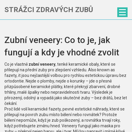
STRÁŽCI ZDRAVÝCH ZUBŮ
Zubní veneery: Co to je, jak
fungují a kdy je vhodné zvolit
Co je vlastně
zubní veneery
,
tenké keramické obaly, které se
přilepují na přední zuby pro zlepšení vzhledu
. Also known as
fazety
, it
jsou nejčastější volbou pro rychlou estetickou úpravu bez
ortodontie
.
Nejde o plomby, nejde o korunky – jde o přesně
přizpůsobené keramické plátky, které překryjí zbarvení, drobné
trhliny, malé špalky nebo nepravidelnosti tvaru. Výsledek je
přirozený, odolný a vypadá jako skutečné zuby – bez drátů, bez let
čekání.
Proč lidé volí
keramické fazety
,
pevné estetické náhrady, které se
přilepují na povrch zubu
místo bělení nebo rovnátek? Protože
bělení nepomůže, když je zub poškozený, a rovnátka trvají roky,
když potřebujete změnu hned. Veneery fungují jako maska pro
zuby – překryjí nejen barvu, ale i tvar. Můžou napravit i mírně křivé