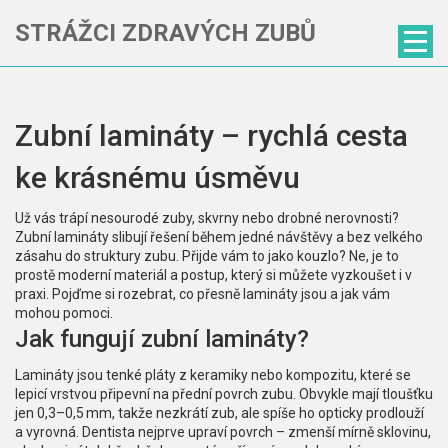
STRÁŽCI ZDRAVÝCH ZUBŮ
Zubní lamináty – rychlá cesta
ke krásnému úsměvu
Už vás trápí nesourodé zuby, skvrny nebo drobné nerovnosti?
Zubní lamináty slibují řešení během jedné návštěvy a bez velkého
zásahu do struktury zubu. Přijde vám to jako kouzlo? Ne, je to
prostě moderní materiál a postup, který si můžete vyzkoušet i v
praxi. Pojďme si rozebrat, co přesně lamináty jsou a jak vám
mohou pomoci.
Jak fungují zubní lamináty?
Lamináty jsou tenké pláty z keramiky nebo kompozitu, které se
lepicí vrstvou připevní na přední povrch zubu. Obvykle mají tloušťku
jen 0,3–0,5 mm, takže nezkrátí zub, ale spíše ho opticky prodlouží
a vyrovná. Dentista nejprve upraví povrch – zmenší mírně sklovinu,