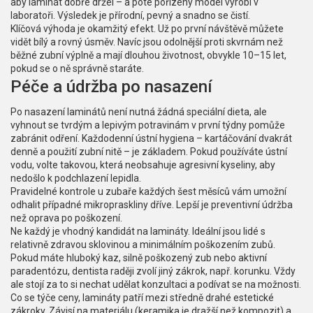
aby laminát dobře držel – a poté pořízený model vyrobí v
laboratoři. Výsledek je přírodní, pevný a snadno se čistí.
Klíčová výhoda je okamžitý efekt. Už po první návštěvě můžete
vidět bílý a rovný úsměv. Navíc jsou odolnější proti skvrnám než
běžné zubní výplně a mají dlouhou životnost, obvykle 10–15 let,
pokud se o ně správně staráte.
Péče a údržba po nasazení
Po nasazení laminátů není nutná žádná speciální dieta, ale
vyhnout se tvrdým a lepivým potravinám v první týdny pomůže
zabránit odření. Každodenní ústní hygiena – kartáčování dvakrát
denně a použití zubní nitě – je základem. Pokud používáte ústní
vodu, volte takovou, která neobsahuje agresivní kyseliny, aby
nedošlo k podchlazení lepidla.
Pravidelné kontrole u zubaře každých šest měsíců vám umožní
odhalit případné mikropraskliny dříve. Lepší je preventivní údržba
než oprava po poškození.
Ne každý je vhodný kandidát na lamináty. Ideální jsou lidé s
relativně zdravou sklovinou a minimálním poškozením zubů.
Pokud máte hluboký kaz, silně poškozený zub nebo aktivní
paradentózu, dentista raději zvolí jiný zákrok, např. korunku. Vždy
ale stojí za to si nechat udělat konzultaci a podívat se na možnosti.
Co se týče ceny, lamináty patří mezi středně drahé estetické
zákroky. Závisí na materiálu (keramika je dražší než kompozit) a