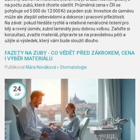
na počtu zubů, které chcete ošetřit. Průměrná cena v ČR se
pohybuje od 5 000 do 12 000 Kč za jeden zub. Investice do úsměvu
může ale zlepšit sebevědomí a dokonce i pracovní příležitosti.
Na závěr: pokud hledáte rychlé a relativně nenáročné řešení pro
bílý a rovný úsměv, zubní lamináty jsou dobrou volbou. Zařiďte si
konzultaci, zvažte materiál, připravte se na pravidelnou péči a
užijte si výsledek, který vám bude sloužit dlouho.
FAZETY NA ZUBY - CO VĚDĚT PŘED ZÁKROKEM, CENA
I VÝBĚR MATERIÁLU
Publikoval
Klára Nováková
v
Stomatologie
24
zář