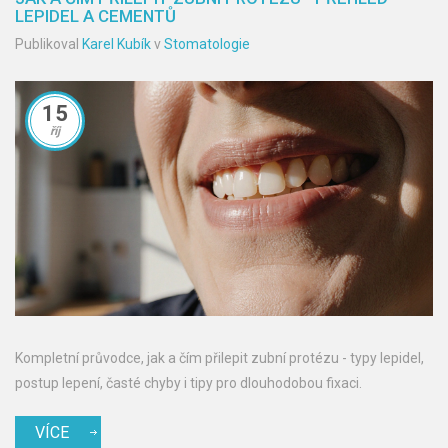
LEPIDEL A CEMENTŮ
Publikoval
Karel Kubík
v
Stomatologie
15
říj
Kompletní průvodce, jak a čím přilepit zubní protézu - typy lepidel,
postup lepení, časté chyby i tipy pro dlouhodobou fixaci.
VÍCE