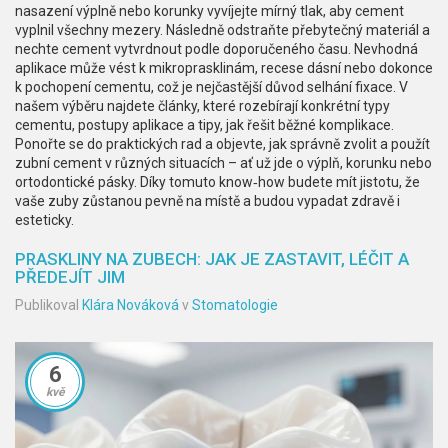
nasazení výplně nebo korunky vyvíjejte mírný tlak, aby cement
vyplnil všechny mezery. Následně odstraňte přebytečný materiál a
nechte cement vytvrdnout podle doporučeného času. Nevhodná
aplikace může vést k mikroprasklinám, recese dásní nebo dokonce
k pochopení cementu, což je nejčastější důvod selhání fixace. V
našem výběru najdete články, které rozebírají konkrétní typy
cementu, postupy aplikace a tipy, jak řešit běžné komplikace.
Ponořte se do praktických rad a objevte, jak správně zvolit a použít
zubní cement v různých situacích – ať už jde o výplň, korunku nebo
ortodontické pásky. Díky tomuto know‑how budete mít jistotu, že
vaše zuby zůstanou pevně na místě a budou vypadat zdravě i
esteticky.
PRASKLINY NA ZUBECH: JAK JE ZASTAVIT, LÉČIT A
PŘEDEJÍT JIM
Publikoval
Klára Nováková
v
Stomatologie
6
kvě