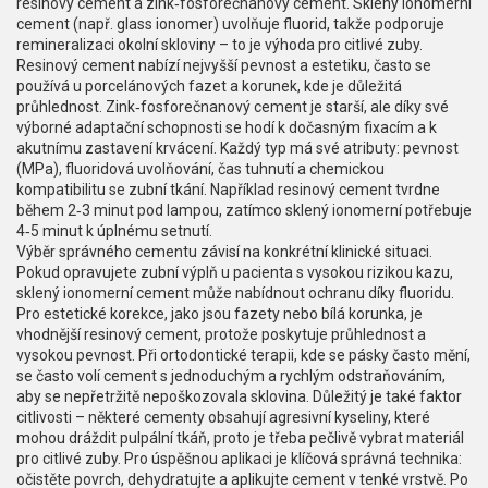
resinový cement a zink‑fosforečnanový cement. Sklený ionomerní
cement (např. glass ionomer) uvolňuje fluorid, takže podporuje
remineralizaci okolní skloviny – to je výhoda pro citlivé zuby.
Resinový cement nabízí nejvyšší pevnost a estetiku, často se
používá u porcelánových fazet a korunek, kde je důležitá
průhlednost. Zink‑fosforečnanový cement je starší, ale díky své
výborné adaptační schopnosti se hodí k dočasným fixacím a k
akutnímu zastavení krvácení. Každý typ má své atributy: pevnost
(MPa), fluoridová uvolňování, čas tuhnutí a chemickou
kompatibilitu se zubní tkání. Například resinový cement tvrdne
během 2‑3 minut pod lampou, zatímco sklený ionomerní potřebuje
4‑5 minut k úplnému setnutí.
Výběr správného cementu závisí na konkrétní klinické situaci.
Pokud opravujete zubní výplň u pacienta s vysokou rizikou kazu,
sklený ionomerní cement může nabídnout ochranu díky fluoridu.
Pro estetické korekce, jako jsou fazety nebo bílá korunka, je
vhodnější resinový cement, protože poskytuje průhlednost a
vysokou pevnost. Při ortodontické terapii, kde se pásky často mění,
se často volí cement s jednoduchým a rychlým odstraňováním,
aby se nepřetržitě nepoškozovala sklovina. Důležitý je také faktor
citlivosti – některé cementy obsahují agresivní kyseliny, které
mohou dráždit pulpální tkáň, proto je třeba pečlivě vybrat materiál
pro citlivé zuby. Pro úspěšnou aplikaci je klíčová správná technika:
očistěte povrch, dehydratujte a aplikujte cement v tenké vrstvě. Po