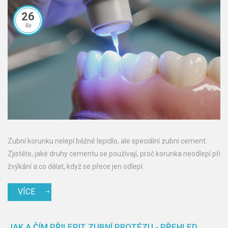
26
lis
Zubní korunku nelepí běžné lepidlo, ale speciální zubní cement.
Zjistěte, jaké druhy cementu se používají, proč korunka neodlepí při
žvýkání a co dělat, když se přece jen odlepí.
VÍCE
JAK A ČÍM PŘILEPIT ZUBNÍ PROTÉZU - PŘEHLED