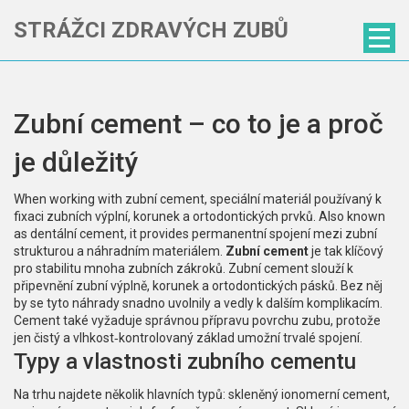
STRÁŽCI ZDRAVÝCH ZUBŮ
Zubní cement – co to je a proč
je důležitý
When working with
zubní cement
,
speciální materiál používaný k
fixaci zubních výplní, korunek a ortodontických prvků
. Also known
as
dentální cement
, it provides permanentní spojení mezi zubní
strukturou a náhradním materiálem.
Zubní cement
je tak klíčový
pro stabilitu mnoha zubních zákroků. Zubní cement slouží k
připevnění
zubní výplně
,
korunek
a
ortodontických pásků
. Bez něj
by se tyto náhrady snadno uvolnily a vedly k dalším komplikacím.
Cement také vyžaduje správnou přípravu povrchu zubu, protože
jen čistý a vlhkost‑kontrolovaný základ umožní trvalé spojení.
Typy a vlastnosti zubního cementu
Na trhu najdete několik hlavních typů: skleněný ionomerní cement,