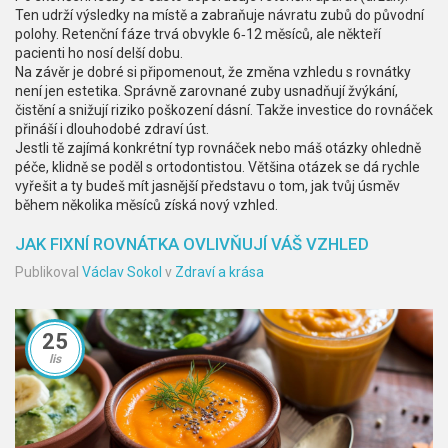
Ten udrží výsledky na místě a zabraňuje návratu zubů do původní
polohy. Retenční fáze trvá obvykle 6‑12 měsíců, ale někteří
pacienti ho nosí delší dobu.
Na závěr je dobré si připomenout, že změna vzhledu s rovnátky
není jen estetika. Správně zarovnané zuby usnadňují žvýkání,
čistění a snižují riziko poškození dásní. Takže investice do rovnáček
přináší i dlouhodobé zdraví úst.
Jestli tě zajímá konkrétní typ rovnáček nebo máš otázky ohledně
péče, klidně se poděl s ortodontistou. Většina otázek se dá rychle
vyřešit a ty budeš mít jasnější představu o tom, jak tvůj úsměv
během několika měsíců získá nový vzhled.
JAK FIXNÍ ROVNÁTKA OVLIVŇUJÍ VÁŠ VZHLED
Publikoval
Václav Sokol
v
Zdraví a krása
25
lis