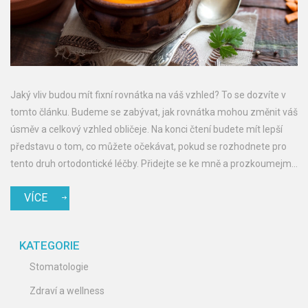
Jaký vliv budou mít fixní rovnátka na váš vzhled? To se dozvíte v
tomto článku. Budeme se zabývat, jak rovnátka mohou změnit váš
úsměv a celkový vzhled obličeje. Na konci čtení budete mít lepší
představu o tom, co můžete očekávat, pokud se rozhodnete pro
tento druh ortodontické léčby. Přidejte se ke mně a prozkoumejme
společně tuto zajímavou a důležitou tématiku.
VÍCE
KATEGORIE
Stomatologie
Zdraví a wellness