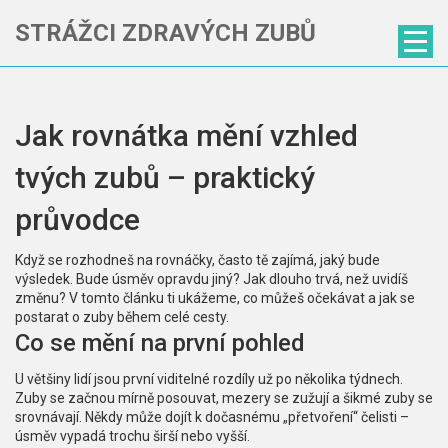
STRÁŽCI ZDRAVÝCH ZUBŮ
Jak rovnátka mění vzhled
tvých zubů – praktický
průvodce
Když se rozhodneš na rovnáčky, často tě zajímá, jaký bude
výsledek. Bude úsměv opravdu jiný? Jak dlouho trvá, než uvidíš
změnu? V tomto článku ti ukážeme, co můžeš očekávat a jak se
postarat o zuby během celé cesty.
Co se mění na první pohled
U většiny lidí jsou první viditelné rozdíly už po několika týdnech.
Zuby se začnou mírně posouvat, mezery se zužují a šikmé zuby se
srovnávají. Někdy může dojít k dočasnému „přetvoření“ čelisti –
úsměv vypadá trochu širší nebo vyšší.