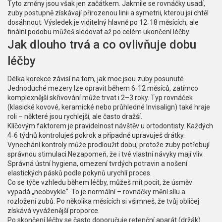
Tyto změny jsou však jen začátkem. Jakmile se rovnáčky usadí,
zuby postupně získávají přirozenou linii a symetrii, kterou jsi chtěl
dosáhnout. Výsledek je viditelný hlavně po 12‑18 měsících, ale
finální podobu můžeš sledovat až po celém ukončení léčby.
Jak dlouho trvá a co ovlivňuje dobu
léčby
Délka korekce závisí na tom, jak moc jsou zuby posunuté.
Jednoduché mezery lze opravit během 6‑12 měsíců, zatímco
komplexnější skřivování může trvat i 2–3 roky. Typ rovnáček
(klasické kovové, keramické nebo průhledné Invisalign) také hraje
roli – některé jsou rychlejší, ale často dražší.
Klíčovým faktorem je pravidelnost návštěv u ortodontisty. Každých
4‑6 týdnů kontroluješ pokrok a případně upravuješ drátky.
Vynechání kontroly může prodloužit dobu, protože zuby potřebují
správnou stimulaci.Nezapomeň, že i tvé vlastní návyky mají vliv.
Správná ústní hygiena, omezení tvrdých potravin a nošení
elastických pásků podle pokynů urychlí proces.
Co se týče vzhledu během léčby, můžeš mít pocit, že úsměv
vypadá „neobvykle“. To je normální – rovnáčky mění sílu a
rozložení zubů. Po několika měsících si všimneš, že tvůj obličej
získává vyváženější proporce.
Po skončení léčby se často doporučuje retenční aparát (držák).