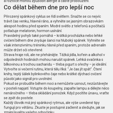
a roztoče mohou způsobit alergie a časté probouzení.
Co dělat během dne pro lepší noc
Přirozený spánkový cyklus se řídí světlem. Snažte se co nejvíc
trávit čas venku, hlavně ráno, a vyhněte se jasným obrazovkám
alespoň hodinu před spaním. Modré světlo z telefonů a počítačů
potlačuje melatonin, hormon usínání.
Pravidelný pohyb také pomáhá – krátká procházka nebo lehké
cvičení během dne zvyšuje šanci na hluboký spánek. Vyhněte se
však intenzivnímu tréninku těsně před spaním, protože adrenalín
může držet oči otevřené.
Strava hraje roli, ale ne přehánějte. Těžká jídla, kofein a alkohol v
odpoledních hodinách mohou narušit spánek. Lehká svačinka s
bílkovinou a trochou sacharidu – třeba jogurt s ořechy – je ideální.
Vytvořte si večerní rutinu, která tělu říká: "Je čas jít spát". Čtení
knihy, teplý šálek bylinkového čaje nebo krátké dýchací cvičení
působí jako signál pro uvolnění.
Pokud se probudíte během noci a nemůžete usnout, nezůstávejte
v posteli napjatí. Vstupte do koupelny, zapalte lampu a dělejte něco
nenáročného – třeba skládání ponožek. Když pocítíte únavu, vraťte
se zpět do postele.
Každý člověk má jiný spánkový rytmus, ale výše uvedené tipy
fungují pro většinu. Zkuste je postupně začlenit a sledujte, jak se
změní kvalita vašeho odpočinku.