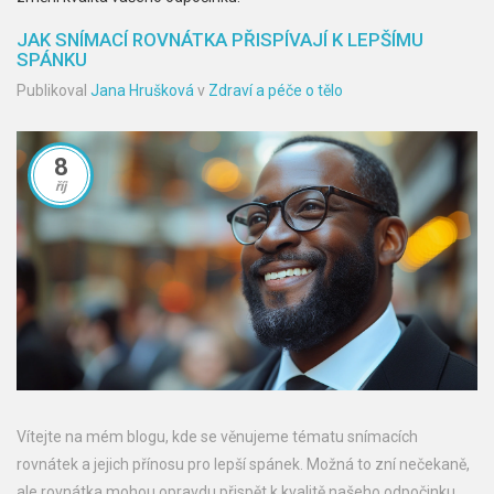
JAK SNÍMACÍ ROVNÁTKA PŘISPÍVAJÍ K LEPŠÍMU
SPÁNKU
Publikoval
Jana Hrušková
v
Zdraví a péče o tělo
8
říj
Vítejte na mém blogu, kde se věnujeme tématu snímacích
rovnátek a jejich přínosu pro lepší spánek. Možná to zní nečekaně,
ale rovnátka mohou opravdu přispět k kvalitě našeho odpočinku.