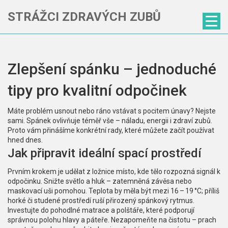
STRÁŽCI ZDRAVÝCH ZUBŮ
Zlepšení spánku – jednoduché
tipy pro kvalitní odpočinek
Máte problém usnout nebo ráno vstávat s pocitem únavy? Nejste
sami. Spánek ovlivňuje téměř vše – náladu, energii i zdraví zubů.
Proto vám přinášíme konkrétní rady, které můžete začít používat
hned dnes.
Jak připravit ideální spací prostředí
Prvním krokem je udělat z ložnice místo, kde tělo rozpozná signál k
odpočinku. Snižte světlo a hluk – zatemněná závěsa nebo
maskovací uši pomohou. Teplota by měla být mezi 16 – 19 °C; příliš
horké či studené prostředí ruší přirozený spánkový rytmus.
Investujte do pohodlné matrace a polštáře, které podporují
správnou polohu hlavy a páteře. Nezapomeňte na čistotu – prach