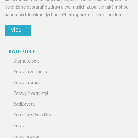
Nejenže se postarají o zdraví a tvar našich zubů, ale také mohou
napomoci k lepšímu dýchání během spánku. Takže si pojďme
povědět něco více o tom, jak to všechno souvisí. Těším se na naši
VÍCE
další diskuzi o tomto fascinujícím tématu.
KATEGORIE
Stomatologie
Zdraví a wellness
Zdraví a krása
Zdravý životní styl
Rodičovství
Zdraví a péče o tělo
Zdraví
Zdraví a péče