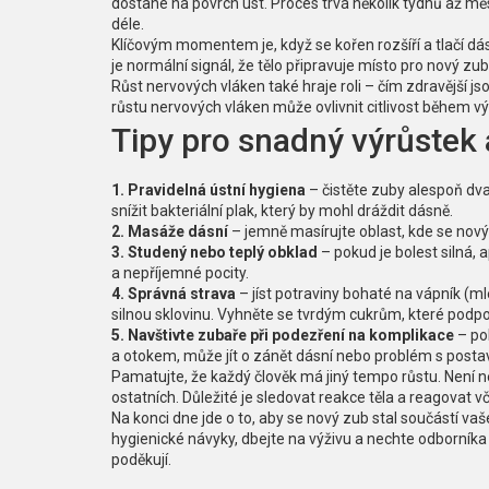
dostane na povrch úst. Proces trvá několik týdnů až měs
déle.
Klíčovým momentem je, když se kořen rozšíří a tlačí dá
je normální signál, že tělo připravuje místo pro nový zub
Růst nervových vláken také hraje roli – čím zdravější jso
růstu nervových vláken může ovlivnit citlivost během vý
Tipy pro snadný výrůstek
1. Pravidelná ústní hygiena
– čistěte zuby alespoň d
snížit bakteriální plak, který by mohl dráždit dásně.
2. Masáže dásní
– jemně masírujte oblast, kde se nový 
3. Studený nebo teplý obklad
– pokud je bolest silná, 
a nepříjemné pocity.
4. Správná strava
– jíst potraviny bohaté na vápník (m
silnou sklovinu. Vyhněte se tvrdým cukrům, které podp
5. Navštivte zubaře při podezření na komplikace
– pok
a otokem, může jít o zánět dásní nebo problém s post
Pamatujte, že každý člověk má jiný tempo růstu. Není ne
ostatních. Důležité je sledovat reakce těla a reagovat v
Na konci dne jde o to, aby se nový zub stal součástí 
hygienické návyky, dbejte na výživu a nechte odborníka
poděkují.