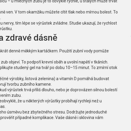
íců – u mléčných zubů je to obvykle rychlé, u stálých může trvat
sně ven. V tom okamžiku můžete cítit tlak nebo mírnou bolest. To
.
u nervy, tím lépe se výrůstek zvládne. Studie ukazují, že rychlost
růstku.
 a zdravé dásně
vakrát denně měkkým kartáčkem. Použití zubní vody pomůže
zub objeví. To podpoří krevní oběh a uvolní napětí v tkáních.
aplikujte studený gel na tvář po dobu 10–15 minut. To zmírní otok
léčné výrobky, listová zelenina) a vitamín D pomáhá budovat
orují tvorbu zubního kamene.
ud výrůstek trvá příliš dlouho, nebo je doprovázen silnou bolestí
avením zubu.
obvyklé, že u některých výrůstky probíhají rychleji než u
čas.
vašeho úsměvu bez zbytečného stresu. Dodržujte jednoduché
 prověřit případné komplikace. Vaše dásně i sklovina vám