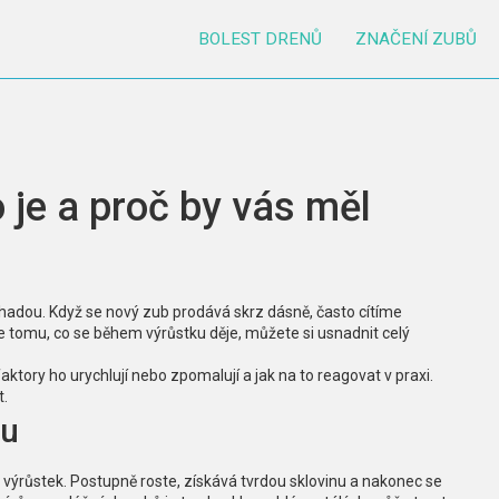
BOLEST DRENŮ
ZNAČENÍ ZUBŮ
 je a proč by vás měl
áhadou. Když se nový zub prodává skrz dásně, často cítíme
 tomu, co se během výrůstku děje, můžete si usnadnit celý
ktory ho urychlují nebo zpomalují a jak na to reagovat v praxi.
t.
bu
ý výrůstek. Postupně roste, získává tvrdou sklovinu a nakonec se