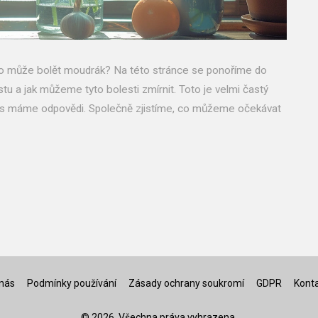
ouho může bolět moudrák? Na této stránce se ponoříme do
tu a jak můžeme tyto bolesti zmírnit. Toto je velmi častý
ás máme odpovědi. Společně zjistíme, co můžeme očekávat
nás
Podmínky používání
Zásady ochrany soukromí
GDPR
Kont
© 2026. Všechna práva vyhrazena.