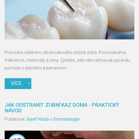
Průvodce výběrem ultrazvukového čističe zubů. Porovnáváme
frekvence, materiály a ceny. Zjistěte, zda vám ultrazvuk opravdu
pomůže s dásněmi a kamenem.
VÍCE
JAK ODSTRANIT ZUBNÍ KAZ DOMA - PRAKTICKÝ
NÁVOD
Publikoval
Josef Holub
v
Stomatologie