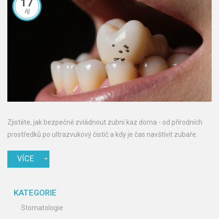
17
říj
Zjistěte, jak bezpečně zvládnout zubní kaz doma - od přírodních
prostředků po ultrazvukový čistič a kdy je čas navštívit zubaře.
VÍCE
KATEGORIE
Stomatologie