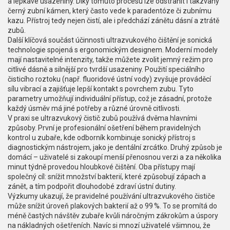
a lepkavé usazeniny. Díky tomuto procesu lze odstranit i takzvaný
černý zubní kámen, který často vede k paradentóze či zubnímu
kazu. Přístroj tedy nejen čistí, ale i předchází zánětu dásní a ztrátě
zubů.
Další klíčová součást účinnosti ultrazvukového čištění je
sonická
technologie
spojená s ergonomickým designem. Moderní modely
mají nastavitelné intenzity, takže můžete zvolit jemný režim pro
citlivé dásně a silnější pro tvrdší usazeniny. Použití speciálního
čisticího roztoku (např. fluoridové ústní vody) zvyšuje prováděcí
sílu vibrací a zajišťuje lepší kontakt s povrchem zubu. Tyto
parametry umožňují individuální přístup, což je zásadní, protože
každý úsměv má jiné potřeby a různé úrovně citlivosti.
V praxi se ultrazvukový čistič zubů používá dvěma hlavními
způsoby. První je profesionální ošetření během pravidelných
kontrol u zubaře, kde odborník kombinuje sonický přístroj s
diagnostickým nástrojem, jako je dentální zrcátko. Druhý způsob je
domácí – uživatelé si zakoupí menší přenosnou verzi a za několika
minut týdně provedou hloubkové čištění. Oba přístupy mají
společný cíl: snížit množství bakterií, které způsobují zápach a
zánět, a tím podpořit dlouhodobé zdraví ústní dutiny.
Výzkumy ukazují, že pravidelné používání ultrazvukového čističe
může snížit úroveň plakových bakterií až o 99 %. To se promítá do
méně častých návštěv zubaře kvůli náročným zákrokům a úspory
na nákladných ošetřeních. Navíc si mnozí uživatelé všimnou, že