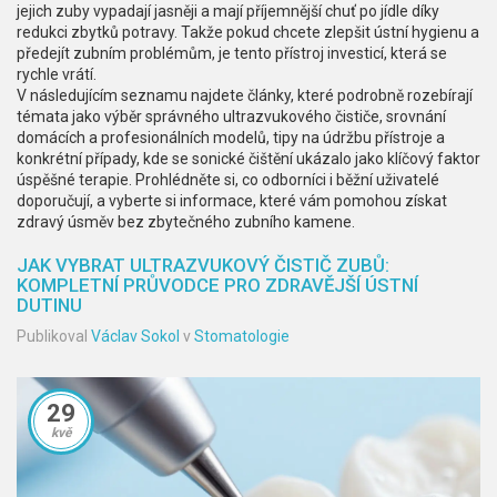
jejich zuby vypadají jasněji a mají příjemnější chuť po jídle díky
redukci zbytků potravy. Takže pokud chcete zlepšit ústní hygienu a
předejít zubním problémům, je tento přístroj investicí, která se
rychle vrátí.
V následujícím seznamu najdete články, které podrobně rozebírají
témata jako výběr správného ultrazvukového čističe, srovnání
domácích a profesionálních modelů, tipy na údržbu přístroje a
konkrétní případy, kde se sonické čištění ukázalo jako klíčový faktor
úspěšné terapie. Prohlédněte si, co odborníci i běžní uživatelé
doporučují, a vyberte si informace, které vám pomohou získat
zdravý úsměv bez zbytečného zubního kamene.
JAK VYBRAT ULTRAZVUKOVÝ ČISTIČ ZUBŮ:
KOMPLETNÍ PRŮVODCE PRO ZDRAVĚJŠÍ ÚSTNÍ
DUTINU
Publikoval
Václav Sokol
v
Stomatologie
29
kvě