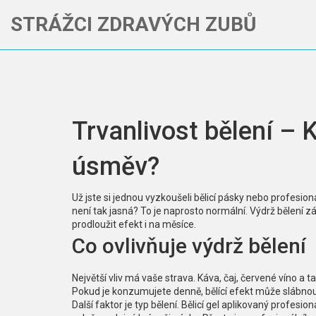
STRÁŽCI ZDRAVÝCH ZUBŮ
Trvanlivost bělení – K
úsměv?
Už jste si jednou vyzkoušeli bělicí pásky nebo profesion
není tak jasná? To je naprosto normální. Výdrž bělení z
prodloužit efekt i na měsíce.
Co ovlivňuje výdrž bělení
Největší vliv má vaše strava. Káva, čaj, červené víno a 
Pokud je konzumujete denně, bělící efekt může slábnou
Další faktor je typ bělení. Bělicí gel aplikovaný profes