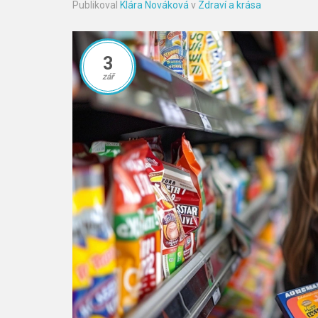
Publikoval
Klára Nováková
v
Zdraví a krása
3
zář