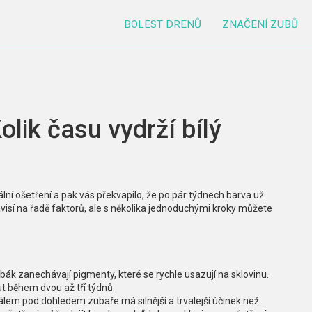
BOLEST DRENŮ
ZNAČENÍ ZUBŮ
olik času vydrží bílý
ální ošetření a pak vás překvapilo, že po pár týdnech barva už
ávisí na řadě faktorů, ale s několika jednoduchými kroky můžete
tabák zanechávají pigmenty, které se rychle usazují na sklovinu.
t během dvou až tří týdnů.
ionálem pod dohledem zubaře má silnější a trvalejší účinek než