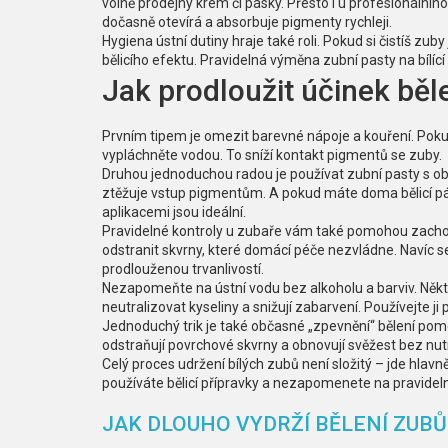
volně prodejný krém či pásky. Přesto i u profesionálního
dočasně otevírá a absorbuje pigmenty rychleji.
Hygiena ústní dutiny hraje také roli. Pokud si čistíš zub
bělicího efektu. Pravidelná výměna zubní pasty na bílíc
Jak prodloužit účinek běl
Prvním tipem je omezit barevné nápoje a kouření. Pokud
vypláchněte vodou. To sníží kontakt pigmentů se zuby.
Druhou jednoduchou radou je používat zubní pasty s obsah
ztěžuje vstup pigmentům. A pokud máte doma bělicí pá
aplikacemi jsou ideální.
Pravidelné kontroly u zubaře vám také pomohou zachov
odstranit skvrny, které domácí péče nezvládne. Navíc se
prodlouženou trvanlivostí.
Nezapomeňte na ústní vodu bez alkoholu a barviv. Někte
neutralizovat kyseliny a snižují zabarvení. Používejte 
Jednoduchý trik je také občasné „zpevnění“ bělení pom
odstraňují povrchové skvrny a obnovují svěžest bez nut
Celý proces udržení bílých zubů není složitý – jde hlavn
používáte bělicí přípravky a nezapomenete na pravidel
JAK DLOUHO VYDRŽÍ BĚLENÍ ZUBŮ