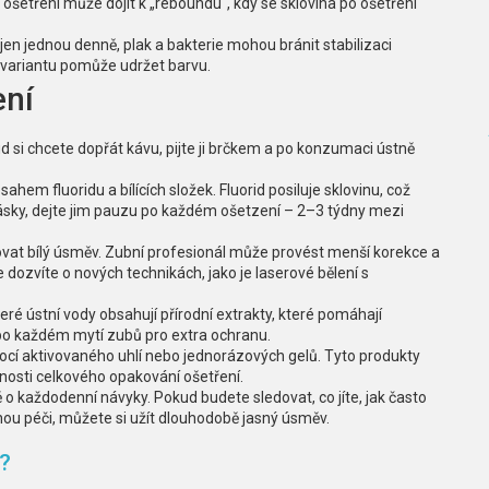
 ošetření může dojít k „reboundu“, kdy se sklovina po ošetření
y jen jednou denně, plak a bakterie mohou bránit stabilizaci
í variantu pomůže udržet barvu.
ení
 si chcete dopřát kávu, pijte ji brčkem a po konzumaci ústně
em fluoridu a bílících složek. Fluorid posiluje sklovinu, což
sky, dejte jim pauzu po každém ošetzení – 2–3 týdny mezi
at bílý úsměv. Zubní profesionál může provést menší korekce a
 dozvíte o nových technikách, jako je laserové bělení s
ré ústní vody obsahují přírodní extrakty, které pomáhají
ji po každém mytí zubů pro extra ochranu.
ocí aktivovaného uhlí nebo jednorázových gelů. Tyto produkty
nosti celkového opakování ošetření.
ě o každodenní návyky. Pokud budete sledovat, co jíte, jak často
nou péči, můžete si užít dlouhodobě jasný úsměv.
?