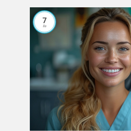
7
lis