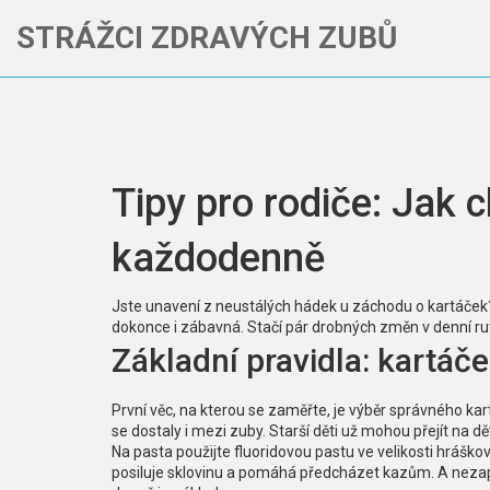
STRÁŽCI ZDRAVÝCH ZUBŮ
Tipy pro rodiče: Jak 
každodenně
Jste unavení z neustálých hádek u záchodu o kartáček
dokonce i zábavná. Stačí pár drobných změn v denní rut
Základní pravidla: kartáče
První věc, na kterou se zaměřte, je výběr správného kart
se dostaly i mezi zuby. Starší děti už mohou přejít na dě
Na pasta použijte fluoridovou pastu ve velikosti hráškové 
posiluje sklovinu a pomáhá předcházet kazům. A nezap