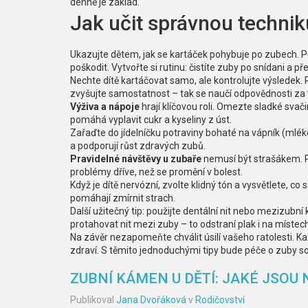
denně je základ.
Jak učit správnou technik
Ukazujte dětem, jak se kartáček pohybuje po zubech. P
poškodit. Vytvořte si rutinu: čistíte zuby po snídani a 
Nechte dítě kartáčovat samo, ale kontrolujte výsledek.
zvyšujte samostatnost – tak se naučí odpovědnosti za 
Výživa a nápoje
hrají klíčovou roli. Omezte sladké svač
pomáhá vyplavit cukr a kyseliny z úst.
Zařaďte do jídelníčku potraviny bohaté na vápník (mléko, j
a podporují růst zdravých zubů.
Pravidelné návštěvy u zubaře
nemusí být strašákem. P
problémy dříve, než se promění v bolest.
Když je dítě nervózní, zvolte klidný tón a vysvětlete, co
pomáhají zmírnit strach.
Další užitečný tip: použijte dentální nit nebo mezizubn
protahovat nit mezi zuby – to odstraní plak i na míste
Na závěr nezapomeňte chválit úsilí vašeho ratolesti. K
zdraví. S těmito jednoduchými tipy bude péče o zuby 
ZUBNÍ KÁMEN U DĚTÍ: JAKÉ JSOU 
Publikoval
Jana Dvořáková
v
Rodičovství