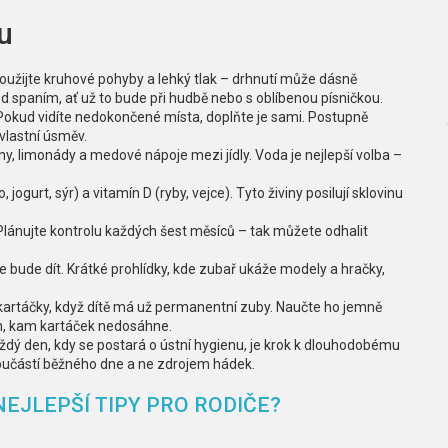
u
oužijte kruhové pohyby a lehký tlak – drhnutí může dásně
před spaním, ať už to bude při hudbě nebo s oblíbenou písničkou.
 Pokud vidíte nedokončené místa, doplňte je sami. Postupně
vlastní úsměv.
iny, limonády a medové nápoje mezi jídly. Voda je nejlepší volba –
ogurt, sýr) a vitamín D (ryby, vejce). Tyto živiny posilují sklovinu
lánujte kontrolu každých šest měsíců – tak můžete odhalit
 se bude dít. Krátké prohlídky, kde zubař ukáže modely a hračky,
í kartáčky, když dítě má už permanentní zuby. Naučte ho jemně
ch, kam kartáček nedosáhne.
aždý den, kdy se postará o ústní hygienu, je krok k dlouhodobému
součástí běžného dne a ne zdrojem hádek.
NEJLEPŠÍ TIPY PRO RODIČE?