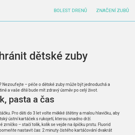
BOLEST DRENŮ
ZNAČENÍ ZUBŮ
chránit dětské zuby
? Nezoufejte – péče o dětské zuby může být jednoduchá a
ině a vaše dítě bude mít zdravý úsměv po celý život.
k, pasta a čas
áčku. Pro děti do 3 let volte měkké štětiny a malou hlavičku, aby
tský ústní kartáček s rukojetí, kterou snadno drží.
zrníčko – stačí tolik, kolik se vejde na špičku prstu. Fluorid
omeňte nastavit čas: 2 minuty čistého kartáčování dvakrát