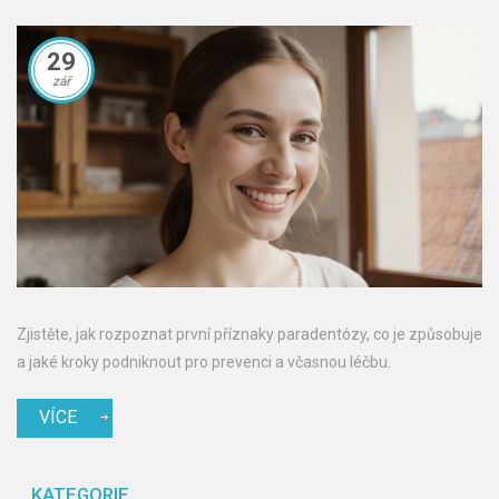
29
zář
Zjistěte, jak rozpoznat první příznaky paradentózy, co je způsobuje
a jaké kroky podniknout pro prevenci a včasnou léčbu.
VÍCE
KATEGORIE