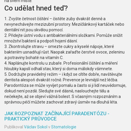
na svém místě.
Co udělat hned teď?
1. Zvyšte četnost čištění – čistěte zuby dvakrát denně a
nevynechávejte mezizubní prostory. Mezičlánkový kartáček nebo
dentální nit jsou skvělou pomocí.
2. Přidejte ústní vodu s antibakteriálními složkami. Pomůže snížit
množství bakterií a podpoří hojení dásní.
3. Zkontrolujte stravu – omezte cukry a kyselé nápoje, které
bakteriím usnadňují růst. Naopak zařaďte čerstvé ovoce, zeleninu
a potraviny bohaté na vitamín C.
4. Naplánujte kontrolu u zubaře. Profesionální čištění a měření
hloubky kapslí odhalí stav, který si doma málokdy všimnete.
5. Dodržujte pravidelný režim – i když se cítíte dobře, navštěvujte
dentista alespoň dvakrát ročně. Prevence je levnější než léčba.
Parodontóza se může vyvíjet pomalu a často si ji lidí neuvědomuje,
dokud není pozdě. Sledujte své dásně, naslouchejte tělu a
nečekejte, až se objeví vážná bolest. S včasným rozpoznáním a
správnou péčí můžete zachovat zdravý úsměv na dlouhá léta.
JAK ROZPOZNAT ZAČÍNAJÍCÍ PARADENTÓZU -
PRAKTICKÝ PRŮVODCE
Publikoval
Václav Sokol
v
Stomatologie