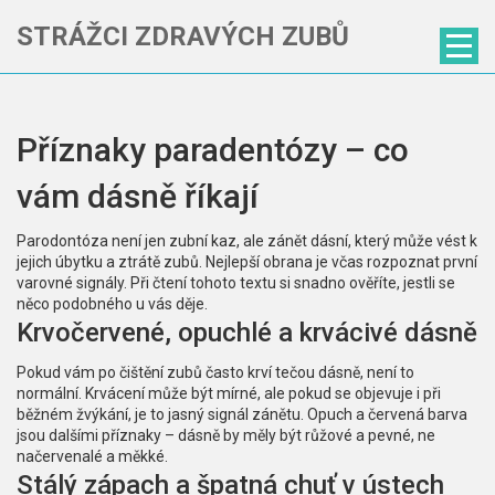
STRÁŽCI ZDRAVÝCH ZUBŮ
Příznaky paradentózy – co
vám dásně říkají
Parodontóza není jen zubní kaz, ale zánět dásní, který může vést k
jejich úbytku a ztrátě zubů. Nejlepší obrana je včas rozpoznat první
varovné signály. Při čtení tohoto textu si snadno ověříte, jestli se
něco podobného u vás děje.
Krvočervené, opuchlé a krvácivé dásně
Pokud vám po čištění zubů často krví tečou dásně, není to
normální. Krvácení může být mírné, ale pokud se objevuje i při
běžném žvýkání, je to jasný signál zánětu. Opuch a červená barva
jsou dalšími příznaky – dásně by měly být růžové a pevné, ne
načervenalé a měkké.
Stálý zápach a špatná chuť v ústech