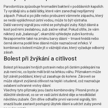
Parodontóza způsobuje hromadění bakterií v poddásních kapslích.
Ty vyrábějí síru a další látky, které vám zanechají nepříjemný
zápach. Pokud si po jídle nebo probuzení všimnete zápachu, který
se nedá vypláchnout ústní vodou, může to být výstraha.
Další varovný signál jsou volně se pohybující zuby. Když dásně a
kost pod nimi zeslabnou, zub začne váhat. Pokud cítíte, že vám
některý zub „balancuje“, okamžitě vyhledejte zubní kontrolu.
Nezapomeňte také na změnu barvy dásní – tmavě hnědá nebo
černá skvrna podél linie dásně může naznačovat infekci. V
kombinaci s bolestí může jít o vážnější stav, který vyžaduje odborný
zásah.
Bolest při žvýkání a citlivost
Bolest při kousání tvrdých potravin nebo při čistém poklepání na
zub není nic, co byste měli brát na lehkou váhu. Příznakem může
být zánět poddásní, který už zasahuje do kořene. Zároveň se
může objevit zvýšená citlivost na teplé i studené, což naznačuje
oslabení ochranné vrstvy dásní.
Všechny tyto příznaky jsou často kombinovány. Přesně proto je
důležité sledovat, co se ve vaší ústní dutině děje a neodkládat
návštěvu zubaře. Čím dříve odhalíte první varovné signály, tím
snazší bude zastavit postupný úbytek dásní a udržet zuby pevně