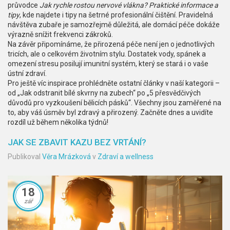
průvodce
Jak rychle rostou nervové vlákna? Praktické informace a
tipy
, kde najdete i tipy na šetrné profesionální čištění. Pravidelná
návštěva zubaře je samozřejmě důležitá, ale domácí péče dokáže
výrazně snížit frekvenci zákroků.
Na závěr připomínáme, že přirozená péče není jen o jednotlivých
tricích, ale o celkovém životním stylu. Dostatek vody, spánek a
omezení stresu posilují imunitní systém, který se stará i o vaše
ústní zdraví.
Pro ještě víc inspirace prohlédněte ostatní články v naší kategorii –
od „Jak odstranit bílé skvrny na zubech“ po „5 přesvědčivých
důvodů pro vyzkoušení bělicích pásků“. Všechny jsou zaměřené na
to, aby váš úsměv byl zdravý a přirozený. Začněte dnes a uvidíte
rozdíl už během několika týdnů!
JAK SE ZBAVIT KAZU BEZ VRTÁNÍ?
Publikoval
Věra Mrázková
v
Zdraví a wellness
18
zář