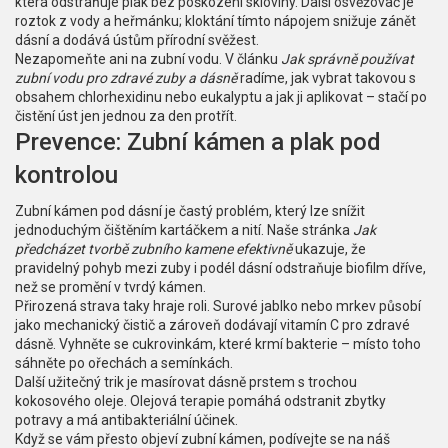
která odstraňuje plak bez poškození skloviny. Další osvěžovač je
roztok z vody a heřmánku; kloktání tímto nápojem snižuje zánět
dásní a dodává ústům přírodní svěžest.
Nezapomeňte ani na zubní vodu. V článku
Jak správně používat
zubní vodu pro zdravé zuby a dásně
radíme, jak vybrat takovou s
obsahem chlorhexidinu nebo eukalyptu a jak ji aplikovat – stačí po
čistění úst jen jednou za den protřít.
Prevence: Zubní kámen a plak pod
kontrolou
Zubní kámen pod dásní je častý problém, který lze snížit
jednoduchým čištěním kartáčkem a nití. Naše stránka
Jak
předcházet tvorbě zubního kamene efektivně
ukazuje, že
pravidelný pohyb mezi zuby i podél dásní odstraňuje biofilm dříve,
než se promění v tvrdý kámen.
Přirozená strava taky hraje roli. Surové jablko nebo mrkev působí
jako mechanický čistič a zároveň dodávají vitamín C pro zdravé
dásně. Vyhněte se cukrovinkám, které krmí bakterie – místo toho
sáhněte po ořechách a semínkách.
Další užitečný trik je masírovat dásně prstem s trochou
kokosového oleje. Olejová terapie pomáhá odstranit zbytky
potravy a má antibakteriální účinek.
Když se vám přesto objeví zubní kámen, podívejte se na náš