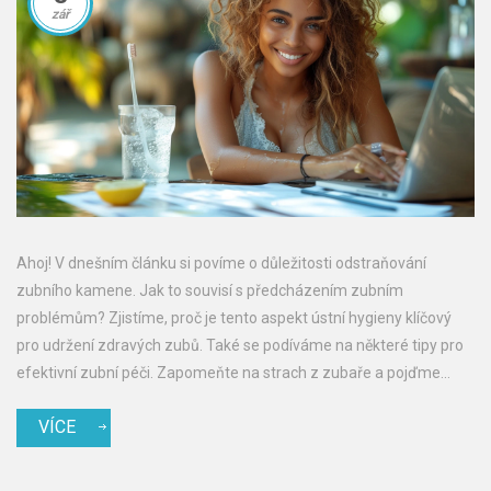
zář
Ahoj! V dnešním článku si povíme o důležitosti odstraňování
zubního kamene. Jak to souvisí s předcházením zubním
problémům? Zjistíme, proč je tento aspekt ústní hygieny klíčový
pro udržení zdravých zubů. Také se podíváme na některé tipy pro
efektivní zubní péči. Zapomeňte na strach z zubaře a pojďme
učinit naše úsměvy ještě krásnějšími!
VÍCE