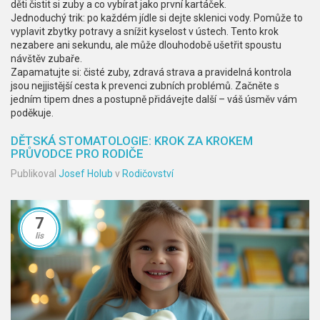
děti čistit si zuby a co vybírat jako první kartáček.
Jednoduchý trik: po každém jídle si dejte sklenici vody. Pomůže to
vyplavit zbytky potravy a snížit kyselost v ústech. Tento krok
nezabere ani sekundu, ale může dlouhodobě ušetřit spoustu
návštěv zubaře.
Zapamatujte si: čisté zuby, zdravá strava a pravidelná kontrola
jsou nejjistější cesta k prevenci zubních problémů. Začněte s
jedním tipem dnes a postupně přidávejte další – váš úsměv vám
poděkuje.
DĚTSKÁ STOMATOLOGIE: KROK ZA KROKEM
PRŮVODCE PRO RODIČE
Publikoval
Josef Holub
v
Rodičovství
7
lis