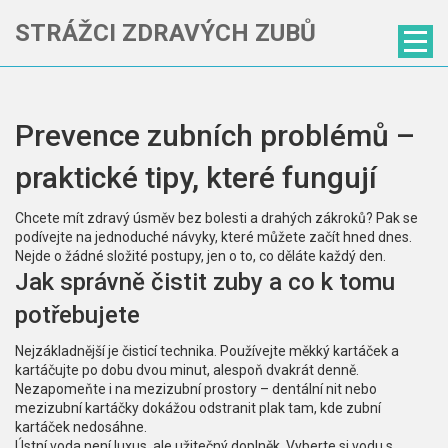
STRÁŽCI ZDRAVÝCH ZUBŮ
Prevence zubních problémů –
praktické tipy, které fungují
Chcete mít zdravý úsměv bez bolesti a drahých zákroků? Pak se
podívejte na jednoduché návyky, které můžete začít hned dnes.
Nejde o žádné složité postupy, jen o to, co děláte každý den.
Jak správně čistit zuby a co k tomu
potřebujete
Nejzákladnější je čisticí technika. Používejte měkký kartáček a
kartáčujte po dobu dvou minut, alespoň dvakrát denně.
Nezapomeňte i na mezizubní prostory – dentální nit nebo
mezizubní kartáčky dokážou odstranit plak tam, kde zubní
kartáček nedosáhne.
Ústní voda není luxus, ale užitečný doplněk. Vyberte si vodu s