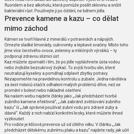
fluoridem a bez alkoholu, která pomůže posílit sklovinu a snížit
bakteriální růst. Používejte ji po čištění, ne během jídla.
Prevence kamene a kazu – co dělat
mimo záchod
Kámen se tvoří hlavně z minerálů v potravinách a nápojích.
Omezte sladké limonády, cukrovinky a lepkavé svačiny. Místo toho
jíme více čerstvého ovoce, zeleniny a mléčných výrobků – ty
podporují zdravou sliznici úst.
Kaz můžete zpomalit i tím, že po jídle vypláchnete ústa vodou
nebo žvýkáte bezcukrový žvýkač. To zvýší tvorbu slin, které
neutralizují kyseliny a pomáhají odplavit zbytky potravy.
Nezapomeňte na pravidelnou kontrolu u zubaře. Jedna návštěva
za šest měsíců stačí k odhalení malých problémů dříve, než se
promění v bolest nebo nákladné ošetření.
Na našem webu najdete články jako „Jak předcházet tvorbě
zubního kamene efektivně“, „Jak zabránit zvětšování zubního
kazu“ či „Jak správně používat zubní vodu pro zdravé zuby a
dásně“. Každý z nich nabízí konkrétní kroky, které můžete ihned
vyzkoušet.
Pro rodiče je klíčová prevence už od útlého věku. V článku „Jak
předcházet dětskému zubnímu plaku a kazu“ najdete rady, jak učit