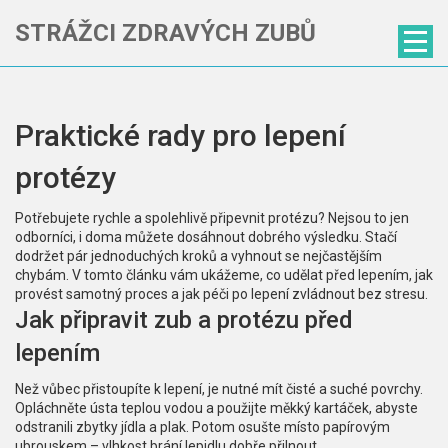
STRÁŽCI ZDRAVÝCH ZUBŮ
Praktické rady pro lepení
protézy
Potřebujete rychle a spolehlivě připevnit protézu? Nejsou to jen
odborníci, i doma můžete dosáhnout dobrého výsledku. Stačí
dodržet pár jednoduchých kroků a vyhnout se nejčastějším
chybám. V tomto článku vám ukážeme, co udělat před lepením, jak
provést samotný proces a jak péči po lepení zvládnout bez stresu.
Jak připravit zub a protézu před
lepením
Než vůbec přistoupíte k lepení, je nutné mít čisté a suché povrchy.
Opláchněte ústa teplou vodou a použijte měkký kartáček, abyste
odstranili zbytky jídla a plak. Potom osušte místo papírovým
ubrouskem – vlhkost brání lepidlu dobře přilnout.