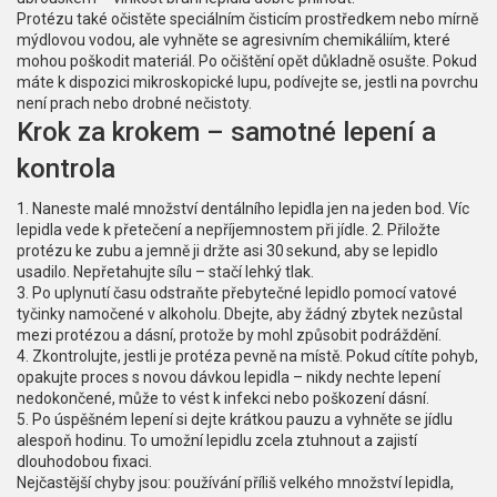
Protézu také očistěte speciálním čisticím prostředkem nebo mírně
mýdlovou vodou, ale vyhněte se agresivním chemikáliím, které
mohou poškodit materiál. Po očištění opět důkladně osušte. Pokud
máte k dispozici mikroskopické lupu, podívejte se, jestli na povrchu
není prach nebo drobné nečistoty.
Krok za krokem – samotné lepení a
kontrola
1. Naneste malé množství dentálního lepidla jen na jeden bod. Víc
lepidla vede k přetečení a nepříjemnostem při jídle. 2. Přiložte
protézu ke zubu a jemně ji držte asi 30 sekund, aby se lepidlo
usadilo. Nepřetahujte sílu – stačí lehký tlak.
3. Po uplynutí času odstraňte přebytečné lepidlo pomocí vatové
tyčinky namočené v alkoholu. Dbejte, aby žádný zbytek nezůstal
mezi protézou a dásní, protože by mohl způsobit podráždění.
4. Zkontrolujte, jestli je protéza pevně na místě. Pokud cítíte pohyb,
opakujte proces s novou dávkou lepidla – nikdy nechte lepení
nedokončené, může to vést k infekci nebo poškození dásní.
5. Po úspěšném lepení si dejte krátkou pauzu a vyhněte se jídlu
alespoň hodinu. To umožní lepidlu zcela ztuhnout a zajistí
dlouhodobou fixaci.
Nejčastější chyby jsou: používání příliš velkého množství lepidla,