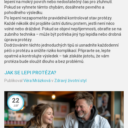
lepení na mokrý povrch nebo nedostatečný čas pro ztuhnutí.
Pokud se vyhnete těmto chybám, dosáhnete pevného a
pohodlného výsledku.
Po lepení nezapomeňte pravidelně kontrolovat stav protézy.
Každé několik dní projděte ústní dutinu prstem, jestli není něco
volné nebo dráždivé. Pokud se objeví nepříjemnosti, obraťte se na
zubního technika – může být potřeba jiný typ lepidla nebo drobná
úprava protézy.
Dodržováním těchto jednoduchých tipů si usnadníte každodenní
péči o protézu a snížíte riziko komplikací. Připravte se, lepte
opatrně a kontrolujte výsledek – tak získáte jistotu, že vám
protéza bude sloužit dlouho a bez problémů.
JAK SE LEPI PROTÉZA?
Publikoval
Věra Mrázková
v
Zdravý životní styl
22
zář