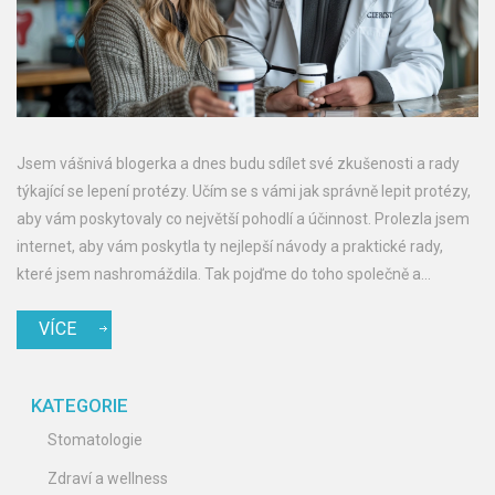
Jsem vášnivá blogerka a dnes budu sdílet své zkušenosti a rady
týkající se lepení protézy. Učím se s vámi jak správně lepit protézy,
aby vám poskytovaly co největší pohodlí a účinnost. Prolezla jsem
internet, aby vám poskytla ty nejlepší návody a praktické rady,
které jsem nashromáždila. Tak pojďme do toho společně a
naučme se, jak se lepí protéza správně.
VÍCE
KATEGORIE
Stomatologie
Zdraví a wellness